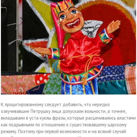
К процитированному следует добавить, что нередко
озвучивавшие Петрушку лица допускали вольности, а точнее,
вкладывали в уста куклы фразы, которые расценивались властями
как подрывными по отношению к существовавшему царскому
режиму. Поэтому при первой возможности и на всякий случай