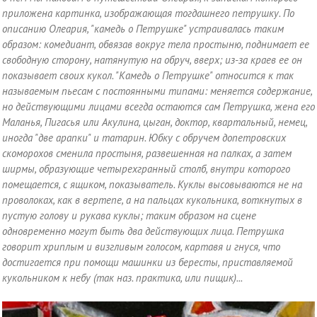
приложена картинка, изображающая тогдашнего петрушку. По
описанию Олеария, "камедь о Петрушке" устраивалась таким
образом: комедиант, обвязав вокруг тела простыню, поднимает ее
свободную сторону, натянутую на обруч, вверх; из-за краев ее он
показывает своих кукол. "Камедь о Петрушке" относится к так
называемым пьесам с постоянными типами: меняется содержание,
но действующими лицами всегда остаются сам Петрушка, жена его
Маланья, Пигасья или Акулина, цыган, доктор, квартальный, немец,
иногда "две арапки" и татарин. Юбку с обручем допетровских
скоморохов сменила простыня, развешенная на палках, а затем
ширмы, образующие четырехгранный столб, внутри которого
помещается, с ящиком, показыватель. Куклы высовываются не на
проволоках, как в вертепе, а на пальцах кукольника, воткнутых в
пустую голову и рукава куклы; таким образом на сцене
одновременно могут быть два действующих лица. Петрушка
говорит хриплым и визгливым голосом, картавя и гнуся, что
достигается при помощи машинки из бересты, приставляемой
кукольником к небу (так наз. практика, или пищик)...