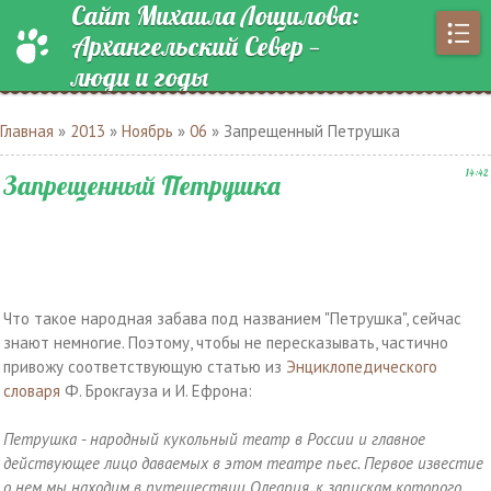
Сайт Михаила Лощилова:
Архангельский Север —
люди и годы
Главная
»
2013
»
Ноябрь
»
06
» Запрещенный Петрушка
14:42
Запрещенный Петрушка
Что такое народная забава под названием "Петрушка", сейчас
знают немногие. Поэтому, чтобы не пересказывать, частично
привожу соответствующую статью из
Энциклопедического
словаря
Ф. Брокгауза и И. Ефрона:
Петрушка - народный кукольный театр в России и главное
действующее лицо даваемых в этом театре пьес. Первое известие
о нем мы находим в путешествии Олеария, к запискам которого