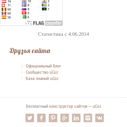
Статистика с 4.06.2014
Друзья сайта
Официальный блог
Сообщество uCoz
База знаний uCoz
Бесплатный
конструктор сайтов
—
uCoz
twitter
facebook
pinterest
google-pl
linkedin
instagram
vk