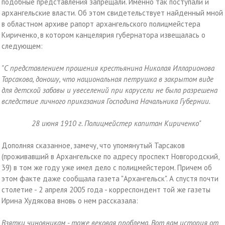
подобные представления запрещали. Именно так поступали и
архангельские власти. Об этом свидетельствует найденный мной
в областном архиве рапорт архангельского полицмейстера
Кириченко, в котором канцелярия губернатора извещалась о
следующем:
"С представлением прошения крестьянина Николая Илларионова
Тарсакова, доношу, что национальная петрушка в закрытом виде
для детской забавы и увеселений при карусели не была разрешена
вследствие личного приказания Господина Начальника Губернии.
28 июня 1910 г. Полицмейстер капитан Кириченко"
Дополняя сказанное, замечу, что упомянутый Тарсаков
(проживавший в Архангельске по адресу проспект Новгородский,
39) в том же году уже имел дело с полицмейстером. Причем об
этом факте даже сообщала газета "Архангельск". А спустя почти
столетие - 2 апреля 2005 года - корреспондент той же газеты
Ирина Худякова вновь о нем рассказала:
Взятки чиновникам - тоже вековая проблема. Вот вам история от