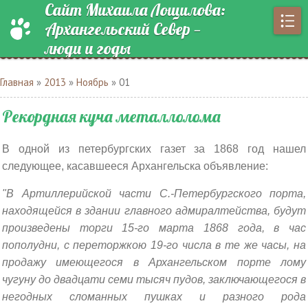
Сайт Михаила Лощилова:
Архангельский Север —
люди и годы
Главная
»
2013
»
Ноябрь
»
01
Рекордная куча металлолома
В одной из петербургских газет за 1868 год нашел
следующее, касавшееся Архангельска объявление:
"В Артиллерийской части С.-Петербургского порта,
находящейся в здании главного адмиралтейства, будут
произведены торги 15-го марта 1868 года, в час
пополудни, с переторжкою 19-го числа в те же часы, на
продажу имеющегося в Архангельском порте лому
чугуну до двадцати семи тысяч пудов, заключающегося в
негодных сломанных пушках и разного рода