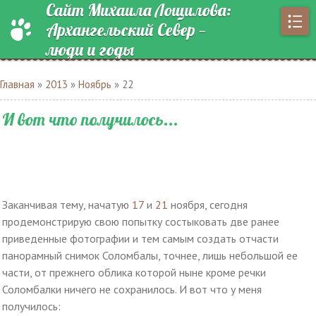
Сайт Михаила Лощилова:
Архангельский Север —
люди и годы
Главная
»
2013
»
Ноябрь
»
22
И вот что получилось...
Заканчивая тему, начатую
17
и
21
ноября, сегодня
продемонстрирую свою попытку состыковать две ранее
приведенные фотографии и тем самым создать отчасти
панорамный снимок Соломбалы, точнее, лишь небольшой ее
части, от прежнего облика которой ныне кроме речки
Соломбалки ничего не сохранилось. И вот что у меня
получилось: