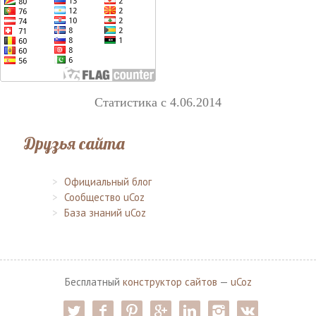
Статистика с 4.06.2014
Друзья сайта
Официальный блог
Сообщество uCoz
База знаний uCoz
Бесплатный
конструктор сайтов
—
uCoz
twitter
facebook
pinterest
google-pl
linkedin
instagram
vk