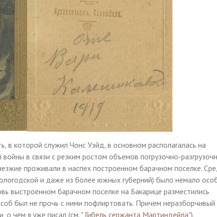
ть, в которой служил Чонс Уэйд, в основном располагалась на
 войны в связи с резким ростом объемов погрузочно-разгрузоч
риезжие проживали в наспех построенном барачном поселке. Ср
Вологодской и даже из более южных губерний) было немало осо
вновь выстроенном барачном поселке на Бакарице разместились
 особ был не прочь с ними пофлиртовать. Причем неразборчивый
о чем я уже писал (см. "
Гибель сержанта Мартиндейла
").