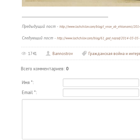
______________________________________________
Предыдущий пост -
http://www.lochchilov.com/blog/i_vnov_ob_ehkonomii/20
Следующий пост -
http://www.lochchilov.com/blog/61_god_nazad/2014-03-05
1741
Bannostrov
Гражданская война и интер
Всего комментариев
:
0
Имя *:
Email *: