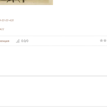
14-03-03-420
-422
венция
0.0
/
0