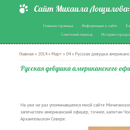
Сайт Михаила Лощилова: 
Главная страница
Информация о сайте
Ка
Советский период
Истории городо
Главная
»
2014
»
Март
»
04
» Русская девушка американс
Русская девушка американского оф
На уже не раз упоминавшемся мной сайте Мичиганско
запечатлен американский офицер, точнее, капитан Чон
Архангельском Севере.