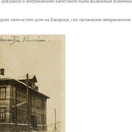
й девушкой и американским капитаном были вызванные взаимно
ром запечатлен дом на Бакарице, где проживали американские