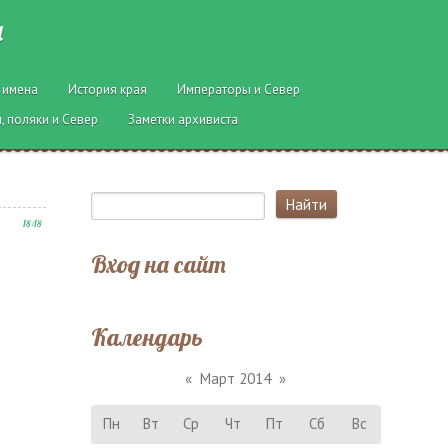
ы
 имена
История края
Императоры и Север
, поляки и Север
Заметки архивиста
18:18
Вход на сайт
Календарь
«
Март 2014
»
Пн
Вт
Ср
Чт
Пт
Сб
Вс