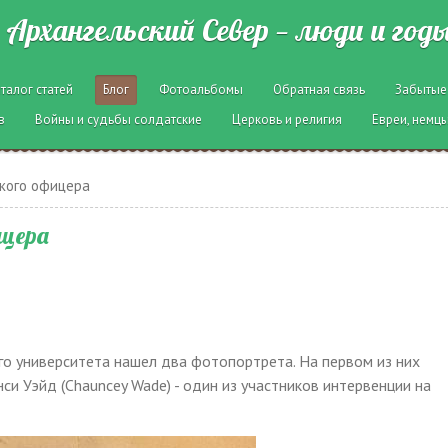
Архангельский Север — люди и год
талог статей
Блог
Фотоальбомы
Обратная связь
Забытые
в
Войны и судьбы солдатские
Церковь и религия
Евреи, немцы
кого офицера
ицера
го университета нашел два фотопортрета. На первом из них
си Уэйд (Chauncey Wade) - один из участников интервенции на