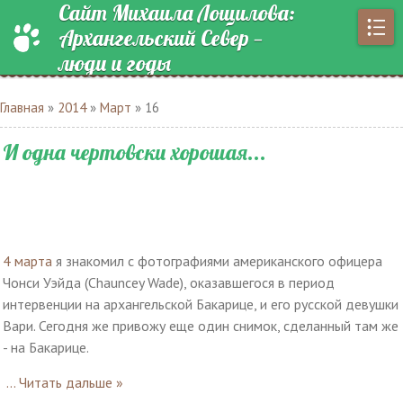
Сайт Михаила Лощилова:
Архангельский Север —
люди и годы
Главная
»
2014
»
Март
»
16
И одна чертовски хорошая...
4 марта
я знакомил с фотографиями американского офицера
Чонси Уэйда (Chauncey Wade), оказавшегося в период
интервенции на архангельской Бакарице, и его русской девушки
Вари. Сегодня же привожу еще один снимок, сделанный там же
- на Бакарице.
...
Читать дальше »