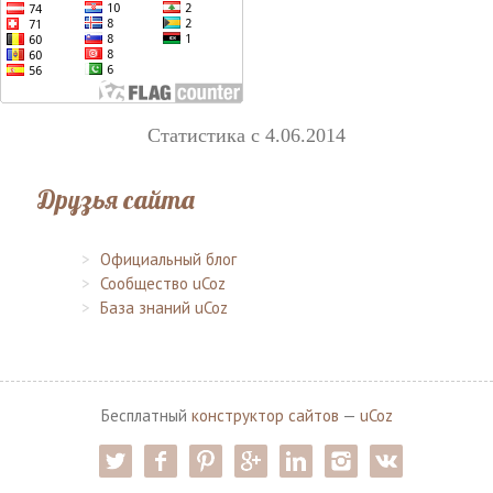
Статистика с 4.06.2014
Друзья сайта
Официальный блог
Сообщество uCoz
База знаний uCoz
Бесплатный
конструктор сайтов
—
uCoz
twitter
facebook
pinterest
google-pl
linkedin
instagram
vk