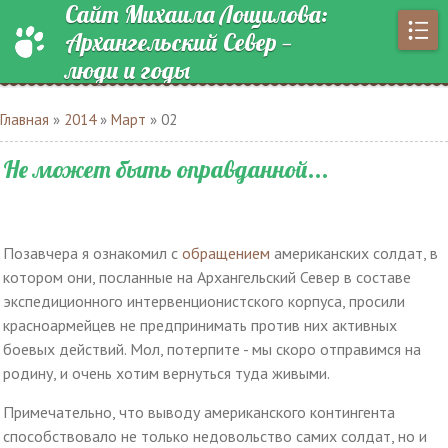
Сайт Михаила Лощилова:
Архангельский Север —
люди и годы
Главная
»
2014
»
Март
»
02
Не может быть оправданной...
Позавчера я ознакомил с
обращением
американских солдат, в
котором они, посланные на Архангельский Север в составе
экспедиционного интервенционистского корпуса, просили
красноармейцев не предпринимать против них активных
боевых действий. Мол, потерпите - мы скоро отправимся на
родину, и очень хотим вернуться туда живыми.
Примечательно, что выводу американского контингента
способствовало не только недовольство самих солдат, но и