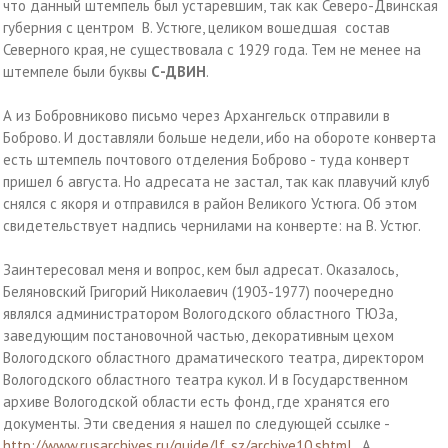
что данный штемпель был устаревшим, так как Северо-Двинская
губерния с центром В. Устюге, целиком вошедшая состав
Северного края, не существовала с 1929 года. Тем не менее на
штемпеле были буквы
С-ДВИН
.
А из Бобровниково письмо через Архангельск отправили в
Боброво. И доставляли больше недели, ибо на обороте конверта
есть штемпель почтового отделения Боброво - туда конверт
пришел 6 августа. Но адресата не застал, так как плавучий клуб
снялся с якоря и отправился в район Великого Устюга. Об этом
свидетельствует надпись чернилами на конверте: на В. Устюг.
Заинтересовал меня и вопрос, кем был адресат. Оказалось,
Беляновский Григорий Николаевич (1903-1977) поочередно
являлся администратором Вологодского областного ТЮЗа,
заведующим постановочной частью, декоративным цехом
Вологодского областного драматического театра, директором
Вологодского областного театра кукол. И в Государственном
архиве Вологодской области есть фонд, где хранятся его
документы. Эти сведения я нашел по следующей ссылке -
http://www.rusarchives.ru/guide/lf_sz/archive10.shtml
. А