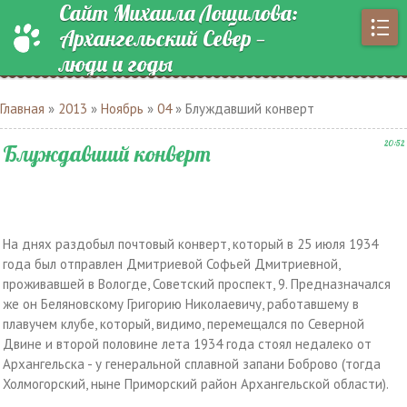
Сайт Михаила Лощилова:
Архангельский Север —
люди и годы
Главная
»
2013
»
Ноябрь
»
04
» Блуждавший конверт
20:52
Блуждавший конверт
На днях раздобыл почтовый конверт, который в 25 июля 1934
года был отправлен Дмитриевой Софьей Дмитриевной,
проживавшей в Вологде, Советский проспект, 9. Предназначался
же он Беляновскому Григорию Николаевичу, работавшему в
плавучем клубе, который, видимо, перемещался по Северной
Двине и второй половине лета 1934 года стоял недалеко от
Архангельска - у генеральной сплавной запани Боброво (тогда
Холмогорский, ныне Приморский район Архангельской области).