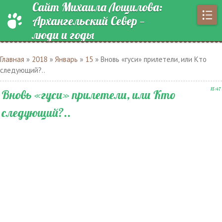
Сайт Михаила Лощилова:
Архангельский Север —
люди и годы
Главная
»
2018
»
Январь
»
15
» Вновь «гуси» прилетели, или Кто
следующий?..
15:47
Вновь «гуси» прилетели, или Кто
следующий?..