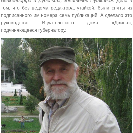
Бенкендорфа и Дубельта, гонителей Пушкина»
. Дело в
том, что без ведома редактора, утайкой, были сняты из
подписанного им номера семь публикаций. А сделало это
руководство Издательского дома «Двина»,
подчиняющееся губернатору.