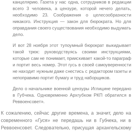
канцелярию. Газета у нас одна, сотрудников в редакции
всего 3 человека, а цензуре, которой нечего делать,
необходимо 23. Соображения о целесообразности
никакого. Инструкция — закон для бюрократа. Но для
оправдания своего существования необходимо выдумать
дело.
И вот 28 ноября этот тупоумный бюрократ выкидывает
такой трюк: руководствуясь своими инструкциями,
которые сам не понимает, приискивает какой-то параграф
и портит весь номер. Этот гусь в своей самоуверенности
не находит нужным даже снестись с редактором газеты и
непоправимо портит бумагу и труд наборщиков.
Дело о начальнике военной цензуры Иглицине передано
в Губчека. Одновременно Архгубком РКП обратился в
Реввоенсовет».
К сожалению, сейчас другие времена, а значит, дело на
современного
«Гуся»
не передашь ни в Губчека, ни в
Реввоенсовет. Следовательно, присущая архангельскому