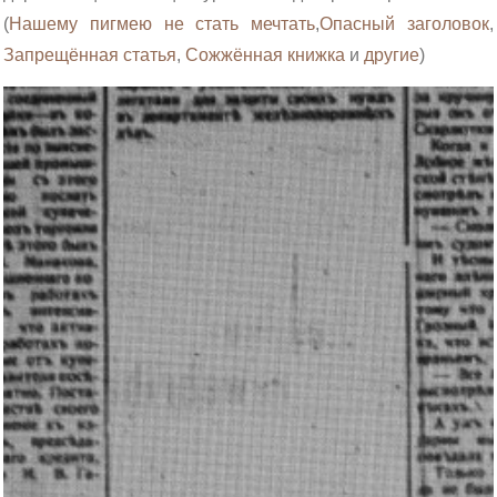
(
Нашему пигмею не стать мечтать
,
Опасный заголовок
,
Запрещённая статья
,
Сожжённая книжка
и
другие
)