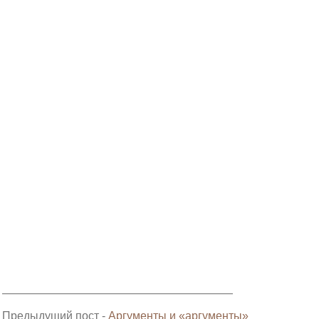
______________________________________________________
Предыдущий пост -
Аргументы и «аргументы»