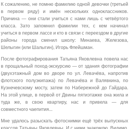
К сожалению, не помню фамилию одной девочки (третьей
в первом ряду) и имён нескольких одноклассников.
Причина — они стали учиться с нами лишь с четвёртого
класса. Зато запомнил фамилии тех, с кем начинал
учиться в первом лассе и кто в связи с переездом в другие
районы города сменил школу: Минаева, Железова,
Шелыгин (или Шалыгин), Игорь Флейшман.
После фотографирования Татьяна Яковлевна повела нас
в прощальный поход-экскурсию — от здания фотографии
(двухэтажный дом во дворе по ул. Левачёва, напротив
флотского полуэкипажа) по Левачёва и Валявкина, по
Кузнечевскому мосту, затем по Набережной до Гайдара.
На этой улице, в первой от Двины пятиэтажке она жила и
туда же, в свою квартиру, нас и привела — для
совместного чаепития...
Мне удалось разыскать фотоснимки ещё трёх выпускных
классов Татьяны Яковлевны. И с ними знакомлю. Видимо,