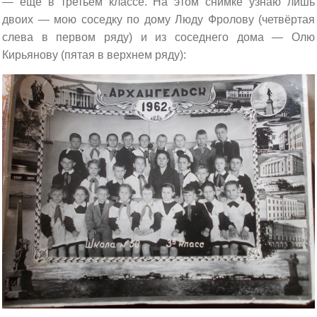
— ещё в третьем классе. На этом снимке узнаю лишь
двоих — мою соседку по дому Люду Фролову (четвёртая
слева в первом ряду) и из соседнего дома — Олю
Кирьянову (пятая в верхнем ряду):