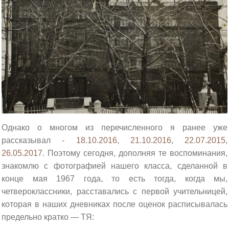
Однако о многом из перечисленного я ранее уже
рассказывал -
18.10.2016
,
21.10.2016
,
22.07.2015
,
26.05.2017
. Поэтому сегодня, дополняя те воспоминания,
знакомлю с фотографией нашего класса, сделанной в
конце мая 1967 года, то есть тогда, когда мы,
четвероклассники, расставались с первой учительницей,
которая в наших дневниках после оценок расписывалась
предельно кратко — ТЯ: