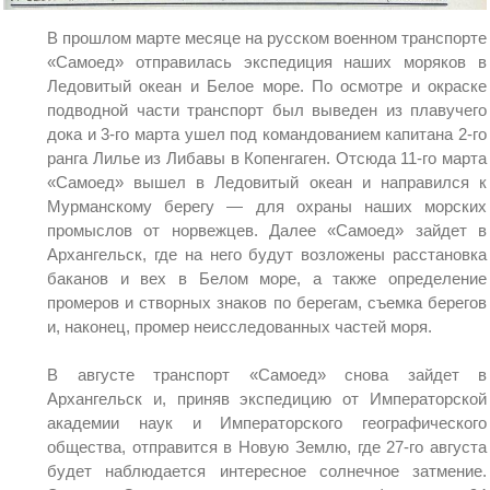
В прошлом марте месяце на русском военном транспорте
«Самоед» отправилась экспедиция наших моряков в
Ледовитый океан и Белое море. По осмотре и окраске
подводной части транспорт был выведен из плавучего
дока и 3-го марта ушел под командованием капитана 2-го
ранга Лилье из Либавы в Копенгаген. Отсюда 11-го марта
«Самоед» вышел в Ледовитый океан и направился к
Мурманскому берегу — для охраны наших морских
промыслов от норвежцев. Далее «Самоед» зайдет в
Архангельск, где на него будут возложены расстановка
баканов и вех в Белом море, а также определение
промеров и створных знаков по берегам, съемка берегов
и, наконец, промер неисследованных частей моря.
В августе транспорт «Самоед» снова зайдет в
Архангельск и, приняв экспедицию от Императорской
академии наук и Императорского географического
общества, отправится в Новую Землю, где 27-го августа
будет наблюдается интересное солнечное затмение.