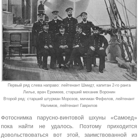
Первый ряд слева направо: лейтенант Шмидт, капитан 2-го ранга
Лилье, врач Еремеев, старший механик Воронин
Второй ряд: старший штурман Морозов, мичман Фефелов, лейтенант
Налимов, лейтенант Гаврилов
Фотоснимка парусно-винтовой шхуны «Самоед»
пока найти не удалось. Поэтому приходится
довольствоваться вот этой, заимствованной из