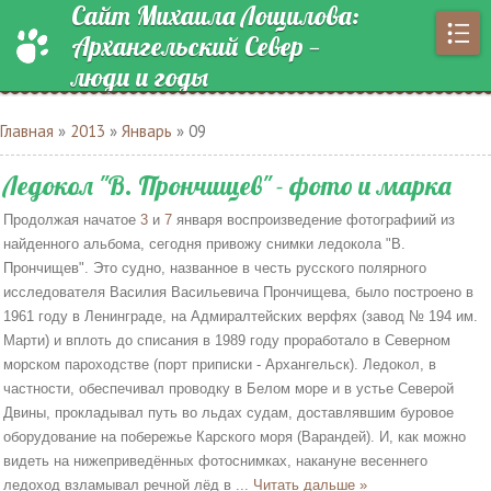
Сайт Михаила Лощилова:
Архангельский Север —
люди и годы
Главная
»
2013
»
Январь
»
09
Ледокол "В. Прончищев" - фото и марка
Продолжая начатое
3
и
7
января воспроизведение фотографиий из
найденного альбома, сегодня привожу снимки ледокола "В.
Прончищев". Это судно, названное в честь русского полярного
исследователя Василия Васильевича Прончищева, было построено в
1961 году в Ленинграде, на Адмиралтейских верфях (завод № 194 им.
Марти) и вплоть до списания в 1989 году проработало в Северном
морском пароходстве (порт приписки - Архангельск). Ледокол, в
частности, обеспечивал проводку в Белом море и в устье Северой
Двины, прокладывал путь во льдах судам, доставлявшим буровое
оборудование на побережье Карского моря (Варандей). И, как можно
видеть на нижеприведённых фотоснимках, накануне весеннего
ледоход взламывал речной лёд в
...
Читать дальше »