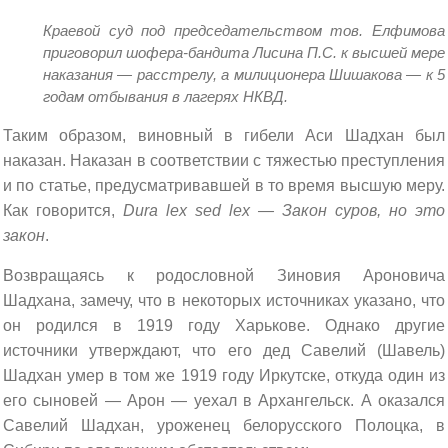
Краевой суд под председательством тов. Елфимова
приговорил шофера-бандита Лисина П.С. к высшей мере
наказания — расстрелу, а милиционера Шишакова — к 5
годам отбывания в лагерях НКВД.
Таким образом, виновный в гибели Аси Шадхан был
наказан. Наказан в соответствии с тяжестью преступления
и по статье, предусматривавшей в то время высшую меру.
Как говорится,
Dura lex sed lex — Закон суров, но это
закон
.
Возвращаясь к родословной Зиновия Ароновича
Шадхана, замечу, что в некоторых источниках указано, что
он родился в 1919 году Харькове. Однако другие
источники утверждают, что его дед Савелий (Шавель)
Шадхан умер в том же 1919 году Иркутске, откуда один из
его сыновей — Арон — уехал в Архангельск. А оказался
Савелий Шадхан, уроженец белорусского Полоцка, в