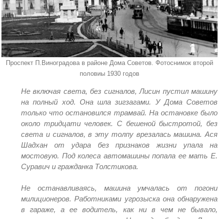
Проспект П.Виноградова в районе Дома Советов. Фотоснимок второй
половиы 1930 годов
Не включая света, без сигналов, Лисин пустил машину
на полный ход. Она шла зигзагами. У Дома Советов
только что остановился трамвай. На остановке было
около тридцати человек. С бешеной быстротой, без
света и сигналов, в эту толпу врезалась машина. Ася
Шадхан от удара без признаков жизни упала на
мостовую. Под колеса автомашины попала ее мать Е.
Суравич и гражданка Толстикова.
Не останавливаясь, машина умчалась от погони
милиционеров. Работниками угрозыска она обнаружена
в гараже, а ее водитель, как ни в чем не бывало,