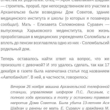
— строитель, прораб, при непосредственном его участии в
Архангельске были возведены Дом Советов, здание
медицинского института и школы (о которых я позавчера
сообщал). Мать - Елизавета Соломоновна Суравич —
выпускница Харьковского мединститута, всю жизнь
проработавшая в медицинских учреждениях Соломбалы и
вплоть до пенсии возглавляла одно из них - Соломбальсий
родильный дом.
Теперь оставалось найти ответ на вопрос, что же
произошло с девочкой? И это удалось сделать, так как 17
декабря в газете была напечатана статья под названием
«Автобандит"
. В ней, в частности, говорилось:
Вечером 26 ноября машина Архангельской телефонной
станции, управляемая шофером П.С. Лисиным, с
полного хода врезалась в толпу у остановки трамвая
напротив Дома Советов. Была убита 13-летняя Ася
Шадхан и ранены ее мать Е. Суравич и гражданка М.