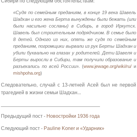
Сибири по следующим обстоятельствам:
«Судя по семейным преданиям, в конце 19 века Шавель
Шадхан и его жена Берта вынуждены были бежать (или
были насильно сосланы) в Сибирь, в город Иркутск.
Шавель был строительным подрядчиком. В семье было
8 детей. Одного из них, опять же судя по семейным
преданиям, погромщики вырвали из рук Берты Шадхан и
убили буквально на глазах у родителей. Дети Шавеля и
Берты выросли в Сибири, там получили образование и
разъехались по всей России».
(
www.jewage.org/wiki/ru/
и
mishpoha.org
)
Следовательно, случай с 13-летней Асей был не первой
трагедией в жизни семьи Шадхан...
______________________________________________________
Предыдущий пост -
Новостройки 1936 года
Следующий пост -
Pauline Koner и «Ударник»