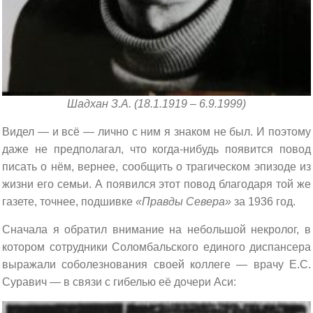
Шадхан З.А. (18.1.1919 – 6.9.1999)
Видел — и всё — лично с ним я знаком не был. И поэтому
даже не предполагал, что когда-нибудь появится повод
писать о нём, вернее, сообщить о трагическом эпизоде из
жизни его семьи. А появился этот повод благодаря той же
газете, точнее, подшивке
«Правды Севера»
за 1936 год.
Сначала я обратил внимание на небольшой некролог, в
котором сотрудники Соломбальского единого диспансера
выражали соболезнования своей коллеге — врачу Е.С.
Суравич — в связи с гибелью её дочери Аси: