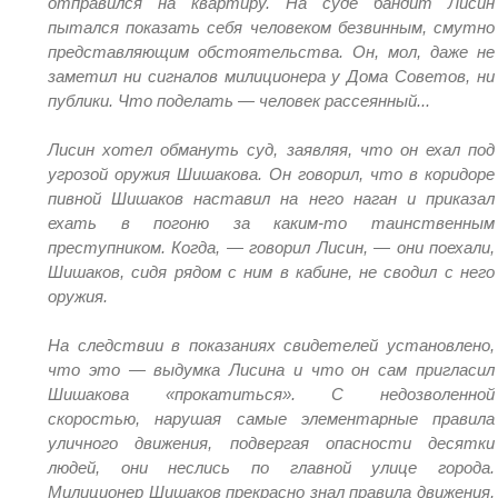
отправился на квартиру. На суде бандит Лисин
пытался показать себя человеком безвинным, смутно
представляющим обстоятельства. Он, мол, даже не
заметил ни сигналов милиционера у Дома Советов, ни
публики. Что поделать — человек рассеянный...
Лисин хотел обмануть суд, заявляя, что он ехал под
угрозой оружия Шишакова. Он говорил, что в коридоре
пивной Шишаков наставил на него наган и приказал
ехать в погоню за каким-то таинственным
преступником. Когда, — говорил Лисин, — они поехали,
Шишаков, сидя рядом с ним в кабине, не сводил с него
оружия.
На следствии в показаниях свидетелей установлено,
что это — выдумка Лисина и что он сам пригласил
Шишакова «прокатиться». С недозволенной
скоростью, нарушая самые элементарные правила
уличного движения, подвергая опасности десятки
людей, они неслись по главной улице города.
Милиционер Шишаков прекрасно знал правила движения,