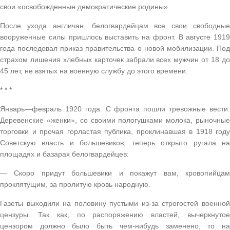
свои «освобожденные демократические родины».
После ухода англичан, белогвардейцам все свои свободные
вооруженные силы пришлось выставить на фронт. В августе 1919
года последовал приказ правительства о новой мобилизации. Под
страхом лишения хлебных карточек забрали всех мужчин от 18 до
45 лет, не взятых на военную службу до этого времени.
* * *
Январь—февраль 1920 года. С фронта пошли тревожные вести.
Деревенские «женки», со своими пологушками молока, рыночные
торговки и прочая горластая публика, проклинавшая в 1918 году
Советскую власть и большевиков, теперь открыто ругала на
площадях и базарах белогвардейцев:
— Скоро придут большевики и покажут вам, кровопийцам
проклятущим, за пролитую кровь народную.
Газеты выходили на половину пустыми из-за строгостей военной
цензуры. Так как, по распоряжению властей, вычеркнутое
цензором должно было быть чем-нибудь заменено, то на