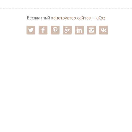
Бесплатный
конструктор сайтов
—
uCoz
twitter
facebook
pinterest
google-pl
linkedin
instagram
vk