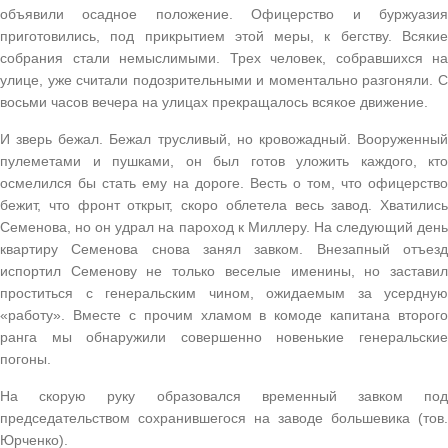
объявили осадное положение. Офицерство и буржуазия
приготовились, под прикрытием этой меры, к бегству. Всякие
собрания стали немыслимыми. Трех человек, собравшихся на
улице, уже считали подозрительными и моментально разгоняли. С
восьми часов вечера на улицах прекращалось всякое движение.
И зверь бежал. Бежал трусливый, но кровожадный. Вооруженный
пулеметами и пушками, он был готов уложить каждого, кто
осмелился бы стать ему на дороге. Весть о том, что офицерство
бежит, что фронт открыт, скоро облетела весь завод. Хватились
Семенова, но он удрал на пароход к Миллеру. На следующий день
квартиру Семенова снова занял завком. Внезапный отъезд
испортил Семенову не только веселые именины, но заставил
проститься с генеральским чином, ожидаемым за усердную
«работу». Вместе с прочим хламом в комоде капитана второго
ранга мы обнаружили совершенно новенькие генеральские
погоны.
На скорую руку образовался временный завком под
председательством сохранившегося на заводе большевика (тов.
Юрченко).