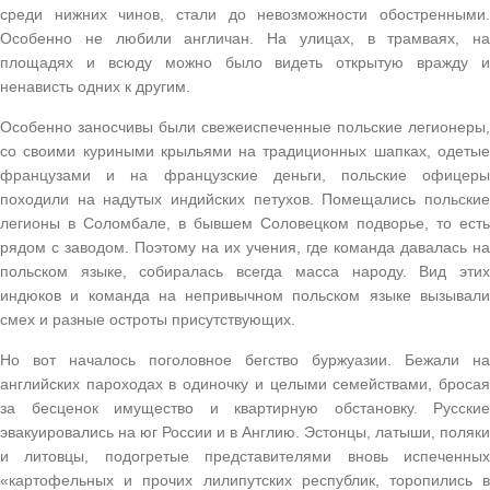
среди нижних чинов, стали до невозможности обостренными.
Особенно не любили англичан. На улицах, в трамваях, на
площадях и всюду можно было видеть открытую вражду и
ненависть одних к другим.
Особенно заносчивы были свежеиспеченные польские легионеры,
сo своими куриными крыльями на традиционных шапках, одетые
французами и на французские деньги, польские офицеры
походили на надутых индийских петухов. Помещались польские
легионы в Соломбале, в бывшем Соловецком подворье, то есть
рядом с заводом. Поэтому на их учения, где команда давалась на
польском языке, собиралась всегда масса народу. Вид этих
индюков и команда на непривычном польском языке вызывали
смех и разные остроты присутствующих.
Но вот началось поголовное бегство буржуазии. Бежали на
английских пароходах в одиночку и целыми семействами, бросая
за бесценок имущество и квартирную обстановку. Русские
эвакуировались на юг России и в Англию. Эстонцы, латыши, поляки
и литовцы, подогретые представителями вновь испеченных
«картофельных и прочих лилипутских республик, торопились в