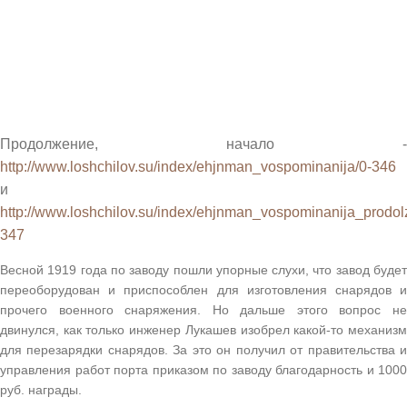
Продолжение, начало -
http://www.loshchilov.su/index/ehjnman_vospominanija/0-346
и
http://www.loshchilov.su/index/ehjnman_vospominanija_prodol
347
Весной 1919 года по заводу пошли упорные слухи, что завод будет
переоборудован и приспособлен для изготовления снарядов и
прочего военного снаряжения. Но дальше этого вопрос не
двинулся, как только инженер Лукашев изобрел какой-то механизм
для перезарядки снарядов. За это он получил от правительства и
управления работ порта приказом по заводу благодарность и 1000
руб. награды.