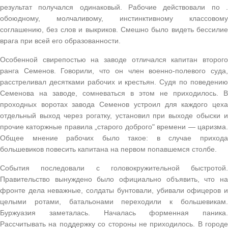
результат получался одинаковый. Рабочие действовали по .
обоюдному, молчаливому, инстинктивному классовому
соглашению, без слов и выкриков. Смешно было видеть бессилие
врага при всей его образованности.
Особенной свирепостью на заводе отличался капитан второго
ранга Семенов. Говорили, что он член военно-полевого суда,
расстреливал десятками рабочих и крестьян. Судя по поведению
Семенова на заводе, сомневаться в этом не приходилось. В
проходных воротах завода Семенов устроил для каждого цеха
отдельный выход через рогатку, установил при выходе обыски и
прочие каторжные правила „старого доброго" времени — царизма.
Общее мнение рабочих было такое: в случае прихода
большевиков повесить капитана на первом попавшемся столбе.
События последовали с головокружительной быстротой.
Правительство вынуждено было официально объявить, что на
фронте дела неважные, солдаты бунтовали, убивали офицеров и
целыми ротами, батальонами переходили к большевикам.
Буржуазия заметалась. Началась форменная паника.
Рассчитывать на поддержку со стороны не приходилось. В городе