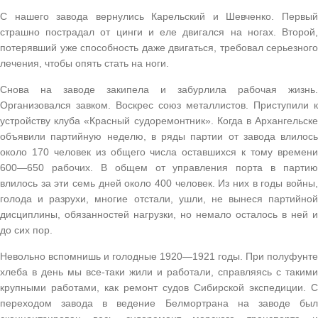
С нашего завода вернулись Карельский и Шевченко. Первый
страшно пострадал от цинги и еле двигался на ногах. Второй,
потерявший уже способность даже двигаться, требовал серьезного
лечения, чтобы опять стать на ноги.
Снова на заводе закипела и забурлила рабочая жизнь.
Организовался завком. Воскрес союз металлистов. Приступили к
устройству клуба «Красный судоремонтник». Когда в Архангельске
объявили партийную неделю, в ряды партии от завода влилось
около 170 человек из общего числа оставшихся к тому времени
600—650 рабочих. В общем от управления порта в партию
влилось за эти семь дней около 400 человек. Из них в годы войны,
голода и разрухи, многие отстали, ушли, не вынеся партийной
дисциплины, обязанностей нагрузки, но немало осталось в ней и
до сих пор.
Невольно вспомнишь и голодные 1920—1921 годы. При полуфунте
хлеба в день мы все-таки жили и работали, справляясь с такими
крупными работами, как ремонт судов Сибирской экспедиции. С
переходом завода в ведение Белмортрана на заводе был