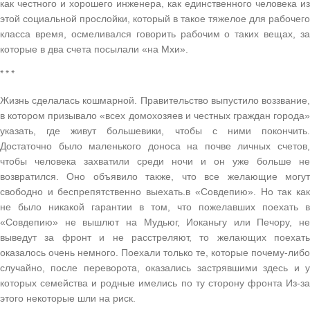
как честного и хорошего инженера, как единственного человека из
этой социальной прослойки, который в такое тяжелое для рабочего
класса время, осмеливался говорить рабочим о таких вещах, за
которые в два счета посылали «на Мхи».
* * *
Жизнь сделалась кошмарной. Правительство выпустило воззвание,
в котором призывало «всех домохозяев и честных граждан города»
указать, где живут большевики, чтобы с ними покончить.
Достаточно было маленького доноса на почве личных счетов,
чтобы человека захватили среди ночи и он уже больше не
возвратился. Оно объявило также, что все желающие могут
свободно и беспрепятственно выехать.в «Совдепию». Но так как
не было никакой гарантии в том, что пожелавших поехать в
«Совдепию» не вышлют на Мудьюг, Иоканьгу или Печору, не
выведут за фронт и не расстреляют, то желающих поехать
оказалось очень немного. Поехали только те, которые почему-либо
случайно, после переворота, оказались застрявшими здесь и у
которых семейства и родные имелись по ту сторону фронта Из-за
этого некоторые шли на риск.