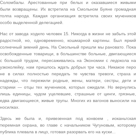
Соломбалы. Арестованные при белых и оказавшиеся живыми
были возвращены. Их встретила на Смольном Буяне громадная
толпа народа. Каждая организация встретила своих мучеников
особо выделенной делегацией.
Нас от завода ходило человек 15. Никогда в жизни не забыть этой
радостной, но, одновременно, кошмарной картины. Был яркий
солнечный зимний день. На Смольный пришли мы рановато. Пока
освобожденные товарищи, в большинстве больные, двигающиеся
с большой трудом, пересаживались на Экономии с ледокола на
узкоколейку, нам пришлось ждать добрых три часа. Никакое перо
не в силах полностью передать те чувства тревоги, страха и
надежды, что пережили родные, жены, матери, сестры, дети и
старики — отцы тех мучеников, которых ожидали. Но вернулись
лишь единицы, чудом уцелевшие, страшные от цинги, грязные,
едва двигающиеся, живые трупы. Многих из вагонов выносили на
носилках.
Здесь же была и, привезенная под конвоем , иоканьгская
тюремная охрана, во главе с начальником Чугуновым, которому
публика плевала в лицо, готовая разорвать его на куски...