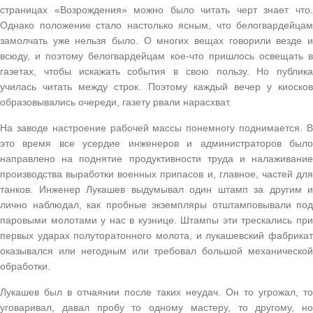
страницах «Возрождения» можно было читать черт знает что.
Однако положение стало настолько ясным, что белогвардейцам
замолчать уже нельзя было. О многих вещах говорили везде и
всюду, и поэтому белогвардейцам кое-что пришлось освещать в
газетах, чтобы искажать события в свою пользу. Но публика
училась читать между строк. Поэтому каждый вечер у киосков
образовывались очереди, газету рвали нарасхват.
На заводе настроение рабочей массы понемногу поднимается. В
это время все усердие инженеров и администраторов было
направлено на поднятие продуктивности труда и налаживание
производства выработки военных припасов и, главное, частей для
танков. Инженер Лукашев выдумывал один штамп за другим и
лично наблюдал, как пробные экземпляры отштамповывали под
паровыми молотами у нас в кузнице. Штампы эти трескались при
первых ударах полуторатонного молота, и лукашевский фабрикат
оказывался или негодным или требовал большой механической
обработки.
Лукашев был в отчаянии после таких неудач. Он то угрожал, то
уговаривал, давал пробу то одному мастеру, то другому, но