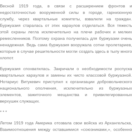
Весной 1919 года, в связи с расширением фронтов и
недостаточностью вооруженной силы в городе, гарнизонную
службу, через квартальные комитеты, взвалили на граждан.
Буржуазия старалась от этих караулов отделаться. Вся тяжесть
этой охраны легла исключительно на плечи рабочих и мелких
ремесленников. Поэтому охрана получилась для буржуазии очень
ненадежная. Ведь сама буржуазия вооружала сотни пролетариев,
которые в случае решительности могли создать здесь в тылу много
хлопот.
Буржуазия спохватилась. Закричали о необходимости роспуска
квартальных караулов и замены их чисто классовой буржуазной.
Нотариус Витукевич приступил к организации добровольческого
национального ополчения, исключительно из буржуазных
элементов, зажиточного мещанства и привилегированных
верхушек служащих.
* * *
Летом 1919 года Америка отозвала свои войска из Архангельска,
Взаимоотношения между оставшимися «союзниками,», особенно