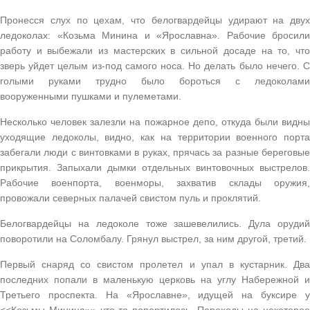
Пронесся слух по цехам, что белогвардейцы удирают на двух
ледоколах: «Козьма Минина и «Ярославна». Рабочие бросили
работу и выбежали из мастерских в сильной досаде на то, что
зверь уйдет целым из-под самого носа. Но делать было нечего. С
голыми руками трудно было бороться с ледоколами
вооруженными пушками и пулеметами.
Несколько человек залезли на пожарное депо, откуда были видны
уходящие ледоколы, видно, как на территории военного порта
забегали люди с винтовками в руках, прячась за разные береговые
прикрытия. Запыхали дымки отдельных винтовочных выстрелов.
Рабочие военпорта, военморы, захватив склады оружия,
провожали северных палачей свистом пуль и проклятий.
Белогвардейцы на ледоколе тоже зашевелились. Дула орудий
поворотили на Соломбалу. Грянул выстрел, за ним другой, третий.
Первый снаряд со свистом пролетел и упал в кустарник. Два
последних попали в маленькую церковь на углу Набережной и
Третьего проспекта. На «Ярославне», идущей на буксире у