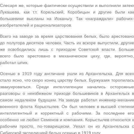
Слесаря же, которые фактически осуществили и выполнили затею
Лукашева, как т.т. Корельский, Коробицын и другие были как
большевики высланы на Иоканьгу. Так «награждали» рабочих-
изобретателей и рационализаторов.
Всего на заводе за время царствования белых, было арестовано
до полутора десятков человек. Часть их вскоре выпустили, другие
же освободились лишь с приходом Советской власти. Больше
всего было арестовано в механическом цеху, где, вероятно,
работал шпик.
Осенью в 1919 году англичане ушли из Архангельска. Для всех
стало ясно, что скоро конец царству белых. Буржуазия торопилась
эвакуироваться. Среди интеллигенции начались осторожные
разговоры о неизбежном приходе большевиков в Архангельск в
самом недалеком будущем. На заводе работал инженер-механик
военного флота Корыстылев. Он был человек в высшей степени
интеллигентный и корректный с рабочими. За последнее его
особенно не любил Семенов и компания. Корыстылев относился к
рабочим просто, по-товарищески. Уехал он из Архангельска с
Сибирской экспедицией белых осенью в 1919 году.