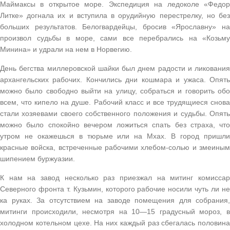
Маймаксы в открытое море. Экспедиция на ледоколе «Федор
Литке» догнала их и вступила в орудийную перестрелку, но без
больших результатов. Белогвардейцы, бросив «Ярославну» на
произвол судьбы в море, сами все перебрались на «Козьму
Минина» и удрали на нем в Норвегию.
День бегства миллеровской шайки был днем радости и ликования
архангельских рабочих. Кончились дни кошмара и ужаса. Опять
можно было свободно выйти на улицу, собраться и говорить обо
всем, что кипело на душе. Рабочий класс и все трудящиеся снова
стали хозяевами своего собственного положения и судьбы. Опять
можно было спокойно вечером ложиться спать без страха, что
утром не окажешься в тюрьме или на Мхах. В город пришли
красные войска, встреченные рабочими хлебом-солью и змеиным
шипением буржуазии.
К нам на завод несколько раз приезжал на митинг комиссар
Северного фронта т. Кузьмин, которого рабочие носили чуть ли не
ка руках. За отсутствием на заводе помещения для собрания,
митинги происходили, несмотря на 10—15 градусный мороз, в
холодном котельном цехе. На них каждый раз сбегалась половина