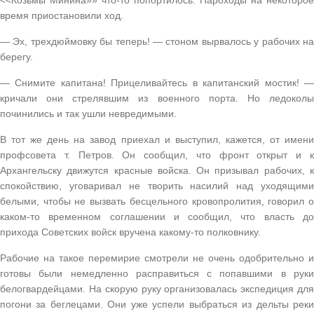
<<Козьмы Минина»» что-то попортилось. Пароходы на некоторое
время приостановили ход.
— Эх, трехдюймовку бы теперь! — стоном вырвалось у рабочих на
берегу.
— Снимите капитана! Прицеливайтесь в капитанский мостик! —
кричали они стрелявшим из военного порта. Но ледоколы
починились и так ушли невредимыми.
В тот же день на завод приехал и выступил, кажется, от имени
профсовета т. Петров. Он сообщил, что фронт открыт и к
Архангельску движутся красные войска. Он призывал рабочих, к
спокойствию, уговаривал не творить насилий над уходящими
белыми, чтобы не вызвать бесцельного кровопролития, говорил о
каком-то временном соглашении и сообщил, что власть до
прихода Советских войск вручена какому-то полковнику.
Рабочие на такое перемирие смотрели не очень одобрительно и
готовы были немедленно расправиться с попавшими в руки
белогвардейцами. На скорую руку организовалась экспедиция для
погони за беглецами. Они уже успели выбраться из дельты реки