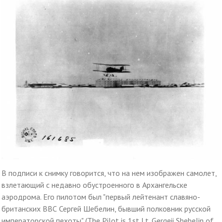
В подписи к снимку говорится, что на нем изображен самолет,
взлетающий с недавно обустроенного в Архангельске
аэродрома. Его пилотом был "первый лейтенант славяно-
британских ВВС Сергей Шебелин, бывший полковник русской
императорской пехоты" (The Pilot is 1st Lt. Gergeii Shebelin of