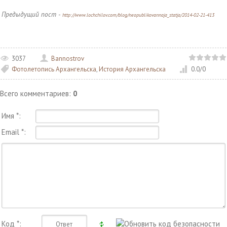
Предыдущий пост -
http://www.lochchilov.com/blog/neopublikovannaja_statja/2014-02-21-413
3037
Bannostrov
Фотолетопись Архангельска
,
История Архангельска
0.0
/
0
Всего комментариев
:
0
Имя *:
Email *:
Код *: