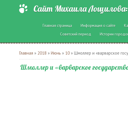
Сайт Михаила Лощилова: 
Главная страница
Информация о сайте
Ка
Советский период
Истории городо
Главная
»
2018
»
Июнь
»
10
» Шмоллер и «варварское гос
Шмоллер и «варварское государств