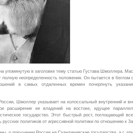
а упомянутую в заголовке тему статью Густава Шмоллера. Ма
т полную неопределенность положения. Он пытается в беглом 
ношений в самых отдаленных времен почерпнуть указани
 России, Шмоллер указывает на колоссальный внутренний и в
ное расширение ее владений на востоке, идущее паралле
стическое государство. Этот быстрый рост, поглощающий вс
 русских политиков от агрессивной политики по отношению к За
оны, о покушении России на Скандинавские государства, а с др