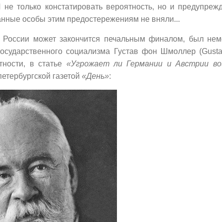
И не только констатировать вероятность, но и предупреж
ванные особы этим предостережениям не вняли...
ля России может закончится печальным финалом, был нем
 государственного социализма Густав фон Шмоллер (Gust
стности, в статье
«Угрожает ли Германии и Австрии во
петербургской газетой
«День»
: