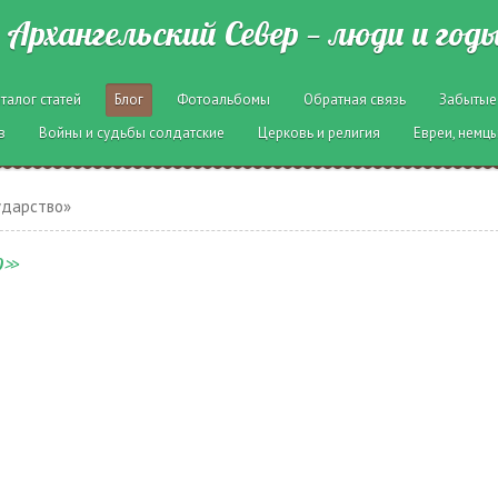
Архангельский Север — люди и год
талог статей
Блог
Фотоальбомы
Обратная связь
Забытые
в
Войны и судьбы солдатские
Церковь и религия
Евреи, немцы
ударство»
о»