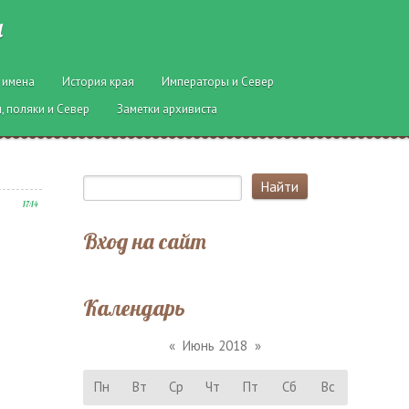
ы
 имена
История края
Императоры и Север
, поляки и Север
Заметки архивиста
17:14
Вход на сайт
Календарь
«
Июнь 2018
»
Пн
Вт
Ср
Чт
Пт
Сб
Вс