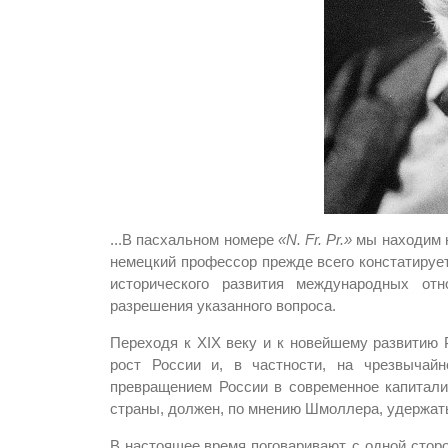
...В пасхальном номере
«N. Fr. Pr.»
мы находим н
немецкий профессор прежде всего констатируе
исторического развития международных от
разрешения указанного вопроса.
Переходя к XIX веку и к новейшему развитию
рост России и, в частности, на чрезвычай
превращением России в современное капитали
страны, должен, по мнению Шмоллера, удержать
В настоящее время поговаривают, с одной стор