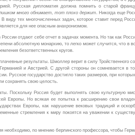
грией. Русская дипломатия должна помнить о старой франц
лишком много обнимает, тот плохо держит
. Никогда еще Рос
. В виду тех многочисленных задач, которое ставит перед Росс
 является для нее опасным анахронизмом.
 России отдают себе отчет в задачах момента. Но так как Росси
тепени абсолютную монархию, то легко может случится, что в в
ремления безответственных кругов.
 плачевные результаты. Шмоллер верит в силу Тройственного со
ерманией и Австрией. С другой стороны он сомневается в то
сии. Русское государство достигло таких размеров, при которы
гли сохранять свою целость.
ты. Поскольку Россия будет выполнять свою культурную ми
всей Европы. Но всякая ее попытка к расширению свои владе
ударствах Европы, как нарушение вековых традиций и оскор
ременные стремления к миру покоятся на уважении к сущест
я необходимо, по мнению берлинского профессора, чтобы Герм