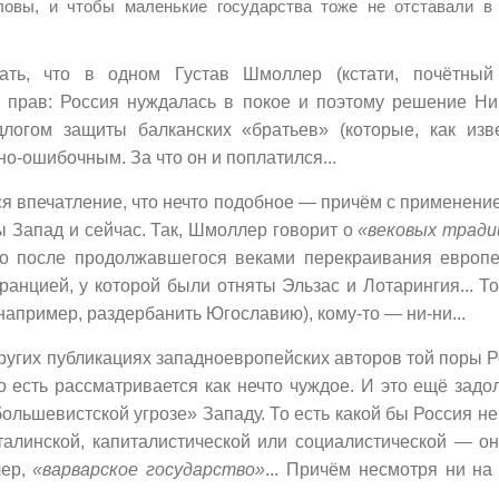
ловы, и чтобы маленькие государства тоже не отставали в
ать, что в одном Густав Шмоллер (кстати, почётный
л прав: Россия нуждалась в покое и поэтому решение Ни
огом защиты балканских «братьев» (которые, как изве
о-ошибочным. За что он и поплатился...
ся впечатление, что нечто подобное — причём с применени
 Запад и сейчас. Так, Шмоллер говорит о
«вековых тради
то после продолжавшегося веками перекраивания европе
анцией, у которой были отняты Эльзас и Лотарингия... То
(например, раздербанить Югославию), кому-то — ни-ни...
 других публикациях западноевропейских авторов той поры 
 есть рассматривается как нечто чуждое. И это ещё задо
ольшевистской угрозе» Западу. То есть какой бы Россия н
талинской, капиталистической или социалистической — о
лер,
«варварское государство»
... Причём несмотря ни на