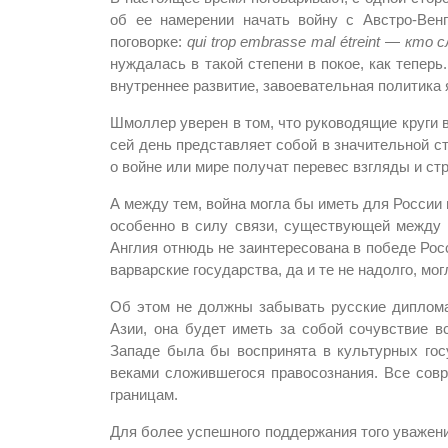
об ее намерении начать войну с Австро-Вен
поговорке:
qui trop embrasse mal étreint
—
кто с
нуждалась в такой степени в покое, как теперь
внутреннее развитие, завоевательная политика
Шмоллер уверен в том, что руководящие круги в
сей день представляет собой в значительной с
о войне или мире получат перевес взгляды и ст
А между тем, война могла бы иметь для России
особенно в силу связи, существующей между Г
Англия отнюдь не заинтересована в победе Рос
варварские государства, да и те не надолго, мо
Об этом не должны забывать русские диплома
Азии, она будет иметь за собой сочувствие 
Западе была бы воспринята в культурных гос
веками сложившегося правосознания. Все сов
границам.
Для более успешного поддержания того уважени