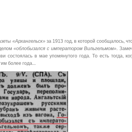
азеты
«Архангельск»
за 1913 год, в которой сообщалось, чт
 делом
«облобызался с императором Вильгельмом»
. Замеч
и состоялась в мае упомянутого года. То есть тогда, ко
м более года...