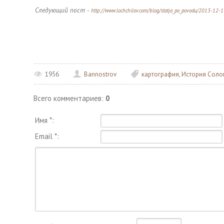
Следующий пост -
http://www.lochchilov.com/blog/statja_po_povodu/2013-12-
1956
Bannostrov
картография
,
История Сол
Всего комментариев
:
0
Имя *:
Email *: