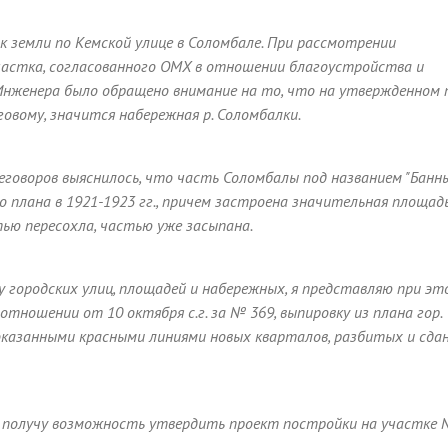
ок земли по Кемской улице в Соломбале. При рассмотрении
участка, согласованного ОМХ в отношении благоустройства и
 Инженера было обращено внимание на то, что на утвержденном 
говому, значится набережная р. Соломбалки.
реговоров выяснилось, что часть Соломбалы под названием "Банн
 плана в 1921-1923 гг., причем застроена значительная площадь
тью пересохла, частью уже засыпана.
ку городских улиц, площадей и набережных, я представляю при эт
ношении от 10 октября с.г. за № 369, выпировку из плана гор.
показанными красными линиями новых кварталов, разбитых и сда
я получу возможность утвердить проект постройки на участке 