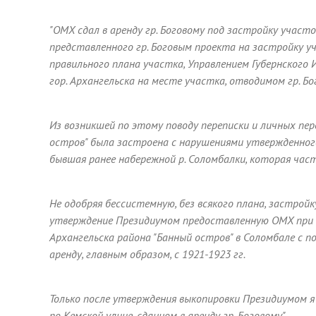
"ОМХ сдал в аренду гр. Боговому под застройку участ
представленного гр. Боговым проекта на застройку 
правильного плана участка, Управлением Губернского
гор. Архангельска на месте участка, отводимом гр. Бо
Из возникшей по этому поводу переписки и личных пе
остров" была застроена с нарушениями утвержденного
бывшая ранее набережной р. Соломбалки, которая час
Не одобряя бессистемную, без всякого плана, застрой
утверждение Президиумом предоставленную ОМХ при от
Архангельска района "Банный остров" в Соломбале с 
аренду, главным образом, с 1921-1923 гг.
Только после утверждения выкопировки Президиумом 
по Кемской улице, сданном в аренду гр. Боговому".