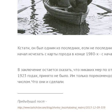
Кстати, он был одним из последних, если не последн
начал исчезать с карты города в конце 1980-х - с н
В заключение остается сказать, что никаких мер по 
1923 годах, принято не было. Им только порекоменд
числом. Что они и сделали.
__________________________
Предыдущий пост -
http://www.lochchilov.com/blog/zhertvy_bezzhalostnoj_molnii/2013-12-09-359