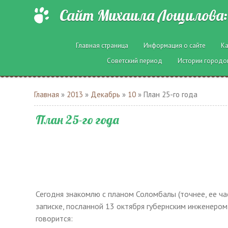
Сайт Михаила Лощилова: 
Главная страница
Информация о сайте
Ка
Советский период
Истории городо
Главная
»
2013
»
Декабрь
»
10
» План 25-го года
План 25-го года
Сегодня знакомлю с планом Соломбалы (точнее, ее ча
записке, посланной 13 октября губернским инженером
говорится: