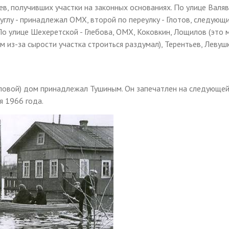
в, получивших участки на законных основаниях. По улице Валя
углу - принадлежал ОМХ, второй по переулку - Глотов, следующи
о улице Шехеретской - Глебова, ОМХ, Коковкин, Лощилов (это 
м из-за сырости участка строиться раздумал), Терентьев, Левуш
угловой) дом принадлежал Тушиным. Он запечатлен на следующе
я 1966 года.