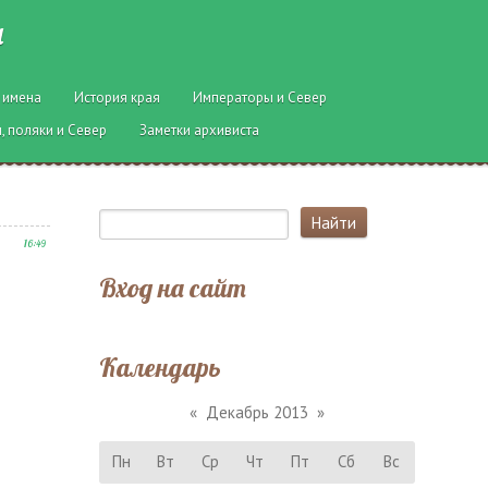
ы
 имена
История края
Императоры и Север
, поляки и Север
Заметки архивиста
16:49
Вход на сайт
Календарь
«
Декабрь 2013
»
Пн
Вт
Ср
Чт
Пт
Сб
Вс