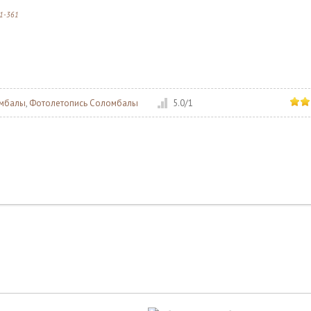
11-361
омбалы
,
Фотолетопись Соломбалы
5.0
/
1