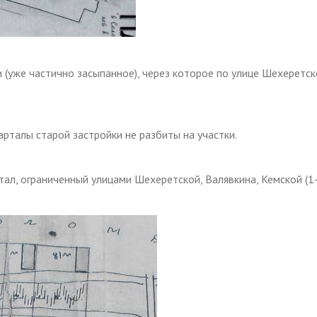
 (уже частично засыпанное), через которое по улице Шехеретс
арталы старой застройки не разбиты на участки.
ртал, ограниченный улицами Шехеретской, Валявкина, Кемской (1