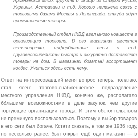
Архангельск мясо, фрукты и овощи из Старой Руссы,
Украины, Астрахани и т.д. Хорошо налажена связь с
торговыми базами Москвы и Ленинграда, откуда идут
промышленные товары.
Производственный отдел НКВД ввел много новшеств в
организацию торговли. В его магазинах имеются
ветчинорезки, циферблатные весы и т.д.
Грузовелосипедисты быстро и аккуратно доставляют
товары на дом. В магазинах богатый ассортимент
колбас. Учиться здесь есть чему.
Ответ на интересовавший меня вопрос теперь, полагаю,
стал ясен: торгово-снабженческое подразделение
местного управления НКВД, конечно же, располагало
бо́льшими возможностями в деле закупок, чем другие
торгующие организации города. И этим обстоятельством
не преминуло воспользоваться. Поэтому и выбор товаров
в его сети был богаче. Кстати сказать, в том же 1936 году,
но несколько ранее, был открыт ещё один магазин — в