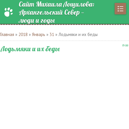
Сайт Михаила Лощилова:
Архангельский Север —
люди и годы
Главная
»
2018
»
Январь
»
31
» Лодьмяки и их беды
19:33
Лодьмяки и их беды