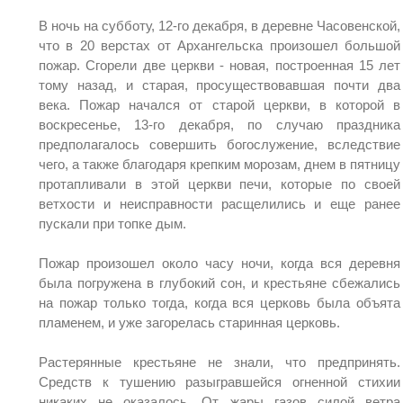
В ночь на субботу, 12-го декабря, в деревне Часовенской,
что в 20 верстах от Архангельска произошел большой
пожар. Сгорели две церкви - новая, построенная 15 лет
тому назад, и старая, просуществовавшая почти два
века. Пожар начался от старой церкви, в которой в
воскресенье, 13-го декабря, по случаю праздника
предполагалось совершить богослужение, вследствие
чего, а также благодаря крепким морозам, днем в пятницу
протапливали в этой церкви печи, которые по своей
ветхости и неисправности расщелились и еще ранее
пускали при топке дым.
Пожар произошел около часу ночи, когда вся деревня
была погружена в глубокий сон, и крестьяне сбежались
на пожар только тогда, когда вся церковь была объята
пламенем, и уже загорелась старинная церковь.
Растерянные крестьяне не знали, что предпринять.
Средств к тушению разыгравшейся огненной стихии
никаких не оказалось. От жары газов силой ветра