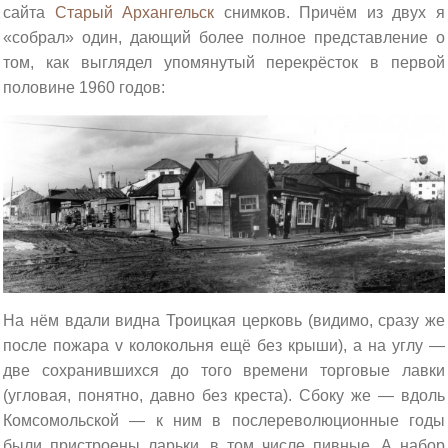
сайта
Старый Архангельск
снимков. Причём из двух я
«собрал» один, дающий более полное представление о
том, как выглядел упомянутый перекрёсток в первой
половине 1960 годов:
На нём вдали видна Троицкая церковь (видимо, сразу же
после пожара v колокольня ещё без крыши), а на углу —
две сохранившихся до того времени торговые лавки
(угловая, понятно, давно без креста). Сбоку же — вдоль
Комсомольской — к ним в послереволюционные годы
были пристроены ларьки, в том числе пивные. А набор