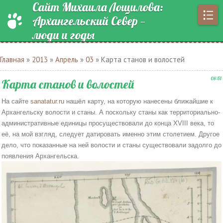
Сайт Михаила Лощилова:
Архангельский Север —
люди и годы
Главная
»
2013
»
Апрель
»
03
» Карта станов и волостей
08:51
Карта станов и волостей
На сайте
sanatatur.ru
нашёл карту, на которую нанесены ближайшие к
Архангельску волости и станы. А поскольку станы как территориально-
административные единицы просуществовали до конца XVIII века, то
её, на мой взгляд, следует датировать именно этим столетием. Другое
дело, что показанные на ней волости и станы существовали задолго до
появления Архангельска.