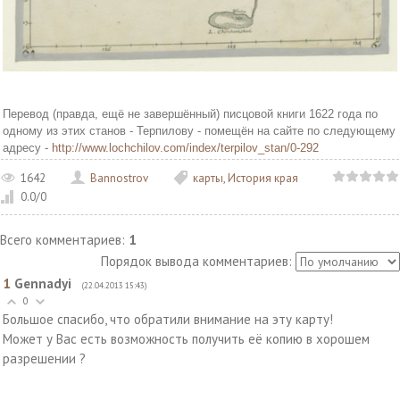
Перевод (правда, ещё не завершённый) писцовой книги 1622 года по
одному из этих станов - Терпилову - помещён на сайте по следующему
адресу -
http://www.lochchilov.com/index/terpilov_stan/0-292
1642
Bannostrov
карты
,
История края
0.0
/
0
Всего комментариев
:
1
Порядок вывода комментариев:
1
Gennadyi
(22.04.2013 15:43)
0
Большое спасибо, что обратили внимание на эту карту!
Может у Вас есть возможность получить её копию в хорошем
разрешении ?