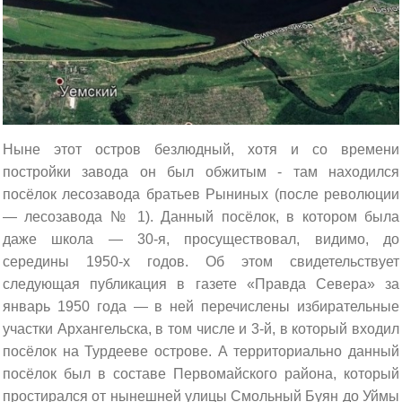
Ныне этот остров безлюдный, хотя и со времени
постройки завода он был обжитым - там находился
посёлок лесозавода братьев Рыниных (после революции
— лесозавода № 1). Данный посёлок, в котором была
даже школа — 30-я, просуществовал, видимо, до
середины 1950-х годов. Об этом свидетельствует
следующая публикация в газете «Правда Севера» за
январь 1950 года — в ней перечислены избирательные
участки Архангельска, в том числе и 3-й, в который входил
посёлок на Турдееве острове. А территориально данный
посёлок был в составе Первомайского района, который
простирался от нынешней улицы Смольный Буян до Уймы