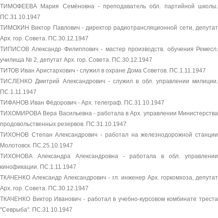
ТИМОФЕЕВА Мария Семёновна - преподаватель обл. партийной школы.
ПС.31.10.1947
ТИМОХИН Виктор Павлович - директор радиотрансляционной сети, депутат
Арх. гор. Совета. ПС.30.12.1947
ТИПИСОВ Александр Филиппович - мастер производств. обучения Ремесл.
училища № 2, депутат Арх. гор. Совета. ПС.30.12.1947
ТИТОВ Иван Аристархович - служил в охране Дома Советов. ПС.1.11.1947
ТИСЛЕНКО Дмитрий Александрович - служил в обл. управлении милиции.
ПС.1.11.1947
ТИФАНОВ Иван Фёдорович - Арх. телеграф. ПС.31.10.1947
ТИХОМИРОВА Вера Васильевна - работала в Арх. управлении Министерства
продовольственных резервов. ПС.31.10.1947
ТИХОНОВ Степан Александрович - работал на железнодорожной станции
Молотовск. ПС.25.10.1947
ТИХОНОВА Александра Александровна - работала в обл. управлении
кинофикации. ПС.1.11.1947
ТКАЧЕНКО Александр Александрович - гл. инженер Арх. горкомхоза, депутат
Арх. гор. Совета. ПС.30.12.1947
ТКАЧЕНКО Виктор Иванович - работал в учебно-курсовом комбинате треста
"Севрыба". ПС.31.10.1947