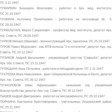
ПС.1.11.1947
ТУМАРКИН Беницион Моисеевич - работал в Арх. мед. институте.
ПС.31.10.1947
ТУНКИНА Антонина Прокопьевна - работала на лесозаводе № 3.
ПС.29.10.1947
ТУРКЕЛЬТАУБ Мирон Самуилович - профессор мед. института, депутат Арх.
гор. Совета. ПС.28.06.1947
ТУРКОВ Михаил Иванович - военнослужащий Арх. гарнизона. ПС.25.10.1947
ТУРОВ Павел Фёдорович - зав. МТФ колхоза "2-я пятилетка", депутат Арх. гор.
Совета. ПС.30.12.1947
ТУПИКОВ Андрей Васильевич - управляющий трестом "Севрыба", депутат
Арх. обл. Совета. ПС.15.11.1947
ТУПИЦЫНА Анна Петровна - работала в облздравотделе. ПС.1.11.1947
ТУХТЕЕВА Вера Николаевна - врач туберкулёзной больницы в Лахте, депутат
Арх. гор. Совета. ПС.30.12.1947
ТУЧНОЛОБОВ Иван Афанасьевич - начальник гор. управления
благоустройства, депутат Арх. гор. Совета. ПС.30.12.1947
ТЫШЕВ Андрей Дмитриевич - работал на мясокомбинате. ПС.29.10.1947
ТЮРНИНА Екатерина Христофоровна - учительница, Лешуконский район.
ПС.25.11.1947