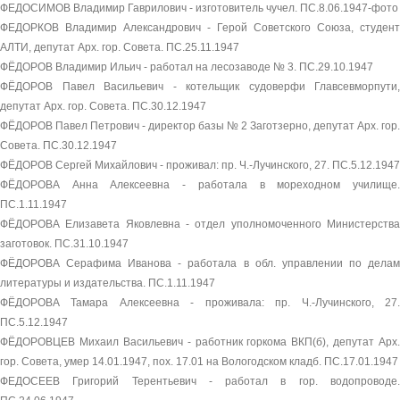
ФЕДОСИМОВ Владимир Гаврилович - изготовитель чучел. ПС.8.06.1947-фото
ФЕДОРКОВ Владимир Александрович - Герой Советского Союза, студент
АЛТИ, депутат Арх. гор. Совета. ПС.25.11.1947
ФЁДОРОВ Владимир Ильич - работал на лесозаводе № 3. ПС.29.10.1947
ФЁДОРОВ Павел Васильевич - котельщик судоверфи Главсевморпути,
депутат Арх. гор. Совета. ПС.30.12.1947
ФЁДОРОВ Павел Петрович - директор базы № 2 Заготзерно, депутат Арх. гор.
Совета. ПС.30.12.1947
ФЁДОРОВ Сергей Михайлович - проживал: пр. Ч.-Лучинского, 27. ПС.5.12.1947
ФЁДОРОВА Анна Алексеевна - работала в мореходном училище.
ПС.1.11.1947
ФЁДОРОВА Елизавета Яковлевна - отдел уполномоченного Министерства
заготовок. ПС.31.10.1947
ФЁДОРОВА Серафима Иванова - работала в обл. управлении по делам
литературы и издательства. ПС.1.11.1947
ФЁДОРОВА Тамара Алексеевна - проживала: пр. Ч.-Лучинского, 27.
ПС.5.12.1947
ФЁДОРОВЦЕВ Михаил Васильевич - работник горкома ВКП(б), депутат Арх.
гор. Совета, умер 14.01.1947, пох. 17.01 на Вологодском кладб. ПС.17.01.1947
ФЕДОСЕЕВ Григорий Терентьевич - работал в гор. водопроводе.