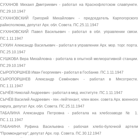
СУХАНОВ Михаил Дмитриевич - работал на Краснофлотском славпункте.
ПС.29.10.1947
СУХАНОВСКИЙ Григорий Михайлович - председатель Карпогорского
райисполкома, депутат Арх. обл. Совета. ПС.25.11.1947
СУХАНОВСКИЙ Павел Васильевич - работал в обл. управлении связи.
ПС.1.11.1947
СУХИН Александр Васильевич - работал в управлении Арх. мор. торг. порта.
ПС.25.10.1947
СУШКОВА Вера Михайловна - работала в опытной мелиоративной станции.
ПС.29.10.1947
СЫРОПОРШНЕВ Иван Георгиевич - работал в Госбанке. ПС.1.11.1947
СЫРОПОРШНЕВ Александр Семёнович - работал в Мясотресте.
ПС.1.11.1947
СЫЧЁВ Николай Андреевич - работал в мед. институте. ПС.1.11.1947
СЫЧЁВ Василий Андреевич - ген.-лейтенант, член воен. совета Арх. военного
округа, депутат Арх. обл. Совета. ПС.25.11.1947
ТАБАЛИНА Александра Петровна - работала на хлебозаводе № 1.
ПС.1.11.1947
ТАБАНИНА Руфина Васильевна - рабочая хлебо-булочной артели
"Промкондитер", депутат Арх. гор. Совета. ПС.30.12.1947