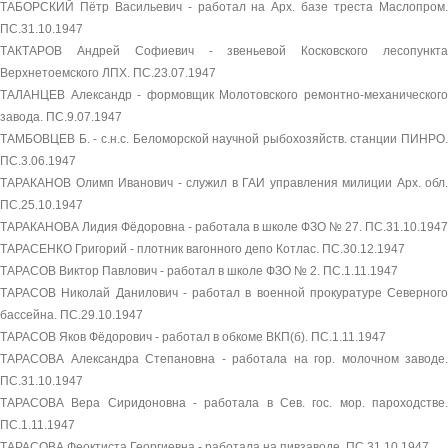
ТАБОРСКИЙ Пётр Васильевич - работал на Арх. базе треста Маслопром.
ПС.31.10.1947
ТАКТАРОВ Андрей Софиевич - звеньевой Косковского лесопункта
Верхнетоемского ЛПХ. ПС.23.07.1947
ТАЛАНЦЕВ Александр - формовщик Молотовского ремонтно-механического
завода. ПС.9.07.1947
ТАМБОВЦЕВ Б. - с.н.с. Беломорской научной рыбохозяйств. станции ПИНРО.
ПС.3.06.1947
ТАРАКАНОВ Олимп Иванович - служил в ГАИ управления милиции Арх. обл.
ПС.25.10.1947
ТАРАКАНОВА Лидия Фёдоровна - работала в школе ФЗО № 27. ПС.31.10.1947
ТАРАСЕНКО Григорий - плотник вагонного депо Котлас. ПС.30.12.1947
ТАРАСОВ Виктор Павлович - работал в школе ФЗО № 2. ПС.1.11.1947
ТАРАСОВ Николай Данилович - работал в военной прокуратуре Северного
бассейна. ПС.29.10.1947
ТАРАСОВ Яков Фёдорович - работал в обкоме ВКП(б). ПС.1.11.1947
ТАРАСОВА Александра Степановна - работала на гор. молочном заводе.
ПС.31.10.1947
ТАРАСОВА Вера Сиридоновна - работала в Сев. гос. мор. пароходстве.
ПС.1.11.1947
ТАРАСОВА Феоктиста Георгиевна - работала на пивзаводе. ПС.31.10.1947