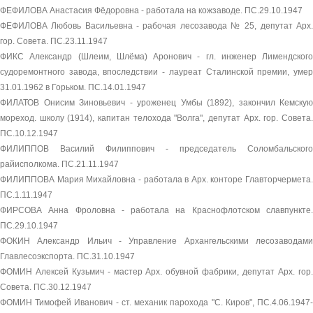
ФЕФИЛОВА Анастасия Фёдоровна - работала на кожзаводе. ПС.29.10.1947
ФЕФИЛОВА Любовь Васильевна - рабочая лесозавода № 25, депутат Арх.
гор. Совета. ПС.23.11.1947
ФИКС Александр (Шлеим, Шлёма) Аронович - гл. инженер Лимендского
судоремонтного завода, впоследствии - лауреат Сталинской премии, умер
31.01.1962 в Горьком. ПС.14.01.1947
ФИЛАТОВ Онисим Зиновьевич - уроженец Умбы (1892), закончил Кемскую
мореход. школу (1914), капитан телохода "Волга", депутат Арх. гор. Совета.
ПС.10.12.1947
ФИЛИППОВ Василий Филиппович - председатель Соломбальского
райисполкома. ПС.21.11.1947
ФИЛИППОВА Мария Михайловна - работала в Арх. конторе Главторчермета.
ПС.1.11.1947
ФИРСОВА Анна Фроловна - работала на Краснофлотском славпункте.
ПС.29.10.1947
ФОКИН Александр Ильич - Управление Архангельскими лесозаводами
Главлесоэкспорта. ПС.31.10.1947
ФОМИН Алексей Кузьмич - мастер Арх. обувной фабрики, депутат Арх. гор.
Совета. ПС.30.12.1947
ФОМИН Тимофей Иванович - ст. механик парохода "С. Киров", ПС.4.06.1947-