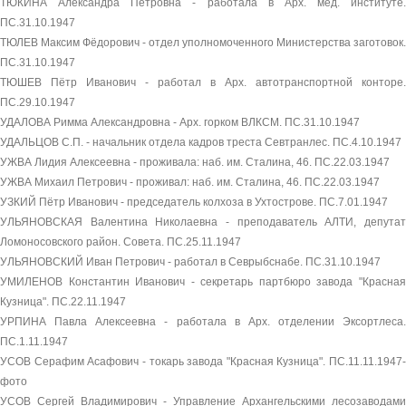
ТЮКИНА Александра Петровна - работала в Арх. мед. институте.
ПС.31.10.1947
ТЮЛЕВ Максим Фёдорович - отдел уполномоченного Министерства заготовок.
ПС.31.10.1947
ТЮШЕВ Пётр Иванович - работал в Арх. автотранспортной конторе.
ПС.29.10.1947
УДАЛОВА Римма Александровна - Арх. горком ВЛКСМ. ПС.31.10.1947
УДАЛЬЦОВ С.П. - начальник отдела кадров треста Севтранлес. ПС.4.10.1947
УЖВА Лидия Алексеевна - проживала: наб. им. Сталина, 46. ПС.22.03.1947
УЖВА Михаил Петрович - проживал: наб. им. Сталина, 46. ПС.22.03.1947
УЗКИЙ Пётр Иванович - председатель колхоза в Ухтострове. ПС.7.01.1947
УЛЬЯНОВСКАЯ Валентина Николаевна - преподаватель АЛТИ, депутат
Ломоносовского район. Совета. ПС.25.11.1947
УЛЬЯНОВСКИЙ Иван Петрович - работал в Севрыбснабе. ПС.31.10.1947
УМИЛЕНОВ Константин Иванович - секретарь партбюро завода "Красная
Кузница". ПС.22.11.1947
УРПИНА Павла Алексеевна - работала в Арх. отделении Эксортлеса.
ПС.1.11.1947
УСОВ Серафим Асафович - токарь завода "Красная Кузница". ПС.11.11.1947-
фото
УСОВ Сергей Владимирович - Управление Архангельскими лесозаводами