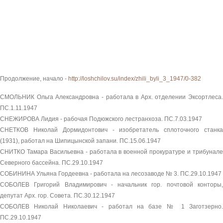
Продолжение, начало -
http://loshchilov.su/index/zhili_byli_3_1947/0-382
СМОЛЬНИК Ольга Александровна - работала в Арх. отделении Эксортлеса.
ПС.1.11.1947
СНЕЖИРОВА Лидия - рабочая Подюжского лестранхоза. ПС.7.03.1947
СНЕТКОВ Николай Дормидонтович - изобретатель сплоточного станка
(1931), работал на Шипицынской запани. ПС.15.06.1947
СНИТКО Тамара Васильевна - работала в военной прокуратуре и трибунале
Северного бассейна. ПС.29.10.1947
СОБИНИНА Ульяна Гордеевна - работала на лесозаводе № 3. ПС.29.10.1947
СОБОЛЕВ Григорий Владимирович - начальник гор. почтовой конторы,
депутат Арх. гор. Совета. ПС.30.12.1947
СОБОЛЕВ Николай Николаевич - работал на базе № 1 Заготзерно.
ПС.29.10.1947