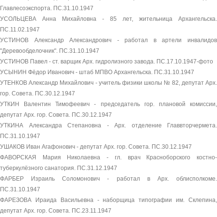
Главлесоэкспорта. ПС.31.10.1947
УСОЛЬЦЕВА Анна Михайловна - 85 лет, жительница Архангельска.
ПС.11.02.1947
УСТИНОВ Александр Александрович - работал в артели инвалидов
"Деревообделочник". ПС.31.10.1947
УСТИНОВ Павел - ст. варщик Арх. гидролизного завода. ПС.17.10.1947-фото
УСЫНИН Фёдор Иванович - штаб МПВО Архангельска. ПС.31.10.1947
УТЕНКОВ Александр Михайлович - учитель физики школы № 82, депутат Арх.
гор. Совета. ПС.30.12.1947
УТКИН Валентин Тимофеевич - председатель гор. плановой комиссии,
депутат Арх. гор. Совета. ПС.30.12.1947
УТКИНА Александра Степановна - Арх. отделение Главвторчермета.
ПС.31.10.1947
УШАКОВ Иван Агафонович - депутат Арх. гор. Совета. ПС.30.12.1947
ФАВОРСКАЯ Мария Николаевна - гл. врач Красноборского костно-
туберкулёзного санатория. ПС.31.12.1947
ФАРБЕР Израиль Соломонович - работал в Арх. облисполкоме.
ПС.31.10.1947
ФАРЕЗОВА Ираида Васильевна - наборщица типографии им. Склепина,
депутат Арх. гор. Совета. ПС.23.11.1947