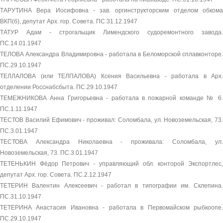
ТАРУТИНА Вера Иосифовна - зав. оргинструкторским отделом обкома
ВКП(б), депутат Арх. гор. Совета. ПС.31.12.1947
ТАТУР Адам - строгальщик Лимендского судоремонтного завода.
ПС.14.01.1947
ТЕЛОВА Александра Владимировна - работала в Беломорской сплавконторе.
ПС.29.10.1947
ТЕЛЛАЛОВА (или ТЕЛПАЛОВА) Ксения Васильевна - работала в Арх.
отделении Росснабсбыта. ПС.29.10.1947
ТЕМЕЖНИКОВА Анна Григорьевна - работала в пожарной команде № 6.
ПС.1.11.1947
ТЕСТОВ Василий Ефимович - проживал: Соломбала, ул. Новоземельская, 73.
ПС.3.01.1947
ТЕСТОВА Александра Николаевна - проживала: Соломбала, ул.
Новоземельская, 73. ПС.3.01.1947
ТЕТЕНЬКИН Фёдор Петрович - управляющий обл. конторой Экспортлес,
депутат Арх. гор. Совета. ПС.2.12.1947
ТЕТЕРИН Валентин Алексеевич - работал в типографии им. Склепина.
ПС.31.10.1947
ТЕТЕРИНА Анастасия Ивановна - работала в Первомайском рыбкоопе.
ПС.29.10.1947