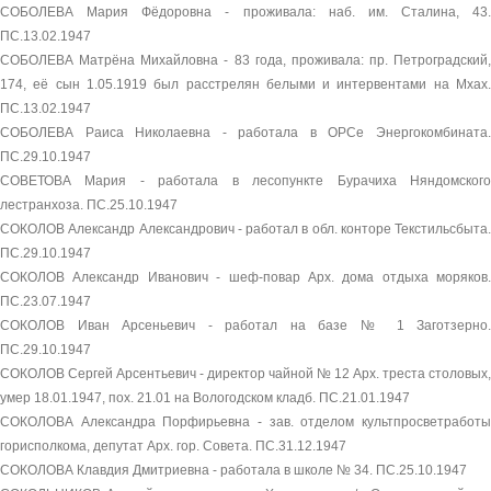
СОБОЛЕВА Мария Фёдоровна - проживала: наб. им. Сталина, 43.
ПС.13.02.1947
СОБОЛЕВА Матрёна Михайловна - 83 года, проживала: пр. Петроградский,
174, её сын 1.05.1919 был расстрелян белыми и интервентами на Мхах.
ПС.13.02.1947
СОБОЛЕВА Раиса Николаевна - работала в ОРСе Энергокомбината.
ПС.29.10.1947
СОВЕТОВА Мария - работала в лесопункте Бурачиха Няндомского
лестранхоза. ПС.25.10.1947
СОКОЛОВ Александр Александрович - работал в обл. конторе Текстильсбыта.
ПС.29.10.1947
СОКОЛОВ Александр Иванович - шеф-повар Арх. дома отдыха моряков.
ПС.23.07.1947
СОКОЛОВ Иван Арсеньевич - работал на базе № 1 Заготзерно.
ПС.29.10.1947
СОКОЛОВ Сергей Арсентьевич - директор чайной № 12 Арх. треста столовых,
умер 18.01.1947, пох. 21.01 на Вологодском кладб. ПС.21.01.1947
СОКОЛОВА Александра Порфирьевна - зав. отделом культпросветработы
горисполкома, депутат Арх. гор. Совета. ПС.31.12.1947
СОКОЛОВА Клавдия Дмитриевна - работала в школе № 34. ПС.25.10.1947