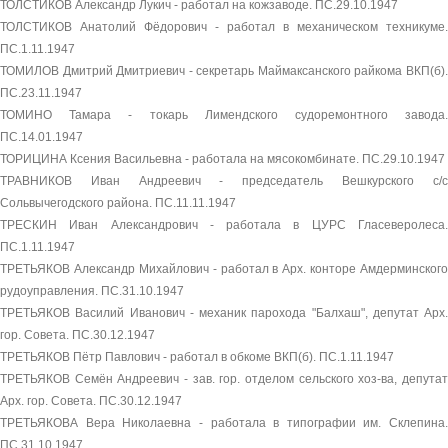
ТОЛСТИКОВ Александр Лукич - работал на кожзаводе. ПС.29.10.1947
ТОЛСТИКОВ Анатолий Фёдорович - работал в механическом техникуме.
ПС.1.11.1947
ТОМИЛОВ Дмитрий Дмитриевич - секретарь Маймаксанского райкома ВКП(б).
ПС.23.11.1947
ТОМИНО Тамара - токарь Лимендского судоремонтного завода.
ПС.14.01.1947
ТОРИЦИНА Ксения Васильевна - работала на мясокомбинате. ПС.29.10.1947
ТРАВНИКОВ Иван Андреевич - председатель Вешкурского с/с
Сольвычегодского района. ПС.11.11.1947
ТРЕСКИН Иван Александрович - работала в ЦУРС Гласеверолеса.
ПС.1.11.1947
ТРЕТЬЯКОВ Александр Михайлович - работал в Арх. конторе Амдерминского
рудоуправления. ПС.31.10.1947
ТРЕТЬЯКОВ Василий Иванович - механик парохода "Балхаш", депутат Арх.
гор. Совета. ПС.30.12.1947
ТРЕТЬЯКОВ Пётр Павлович - работал в обкоме ВКП(б). ПС.1.11.1947
ТРЕТЬЯКОВ Семён Андреевич - зав. гор. отделом сельского хоз-ва, депутат
Арх. гор. Совета. ПС.30.12.1947
ТРЕТЬЯКОВА Вера Николаевна - работала в типографии им. Склепина.
ПС.31.10.1947