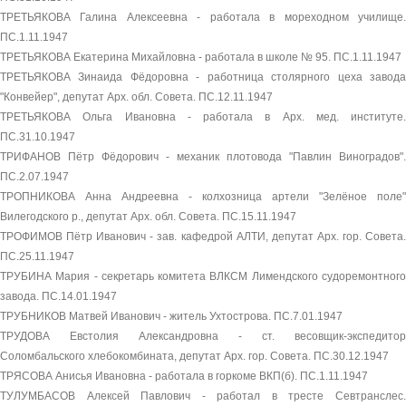
ТРЕТЬЯКОВА Галина Алексеевна - работала в мореходном училище.
ПС.1.11.1947
ТРЕТЬЯКОВА Екатерина Михайловна - работала в школе № 95. ПС.1.11.1947
ТРЕТЬЯКОВА Зинаида Фёдоровна - работница столярного цеха завода
"Конвейер", депутат Арх. обл. Совета. ПС.12.11.1947
ТРЕТЬЯКОВА Ольга Ивановна - работала в Арх. мед. институте.
ПС.31.10.1947
ТРИФАНОВ Пётр Фёдорович - механик плотовода "Павлин Виноградов".
ПС.2.07.1947
ТРОПНИКОВА Анна Андреевна - колхозница артели "Зелёное поле"
Вилегодского р., депутат Арх. обл. Совета. ПС.15.11.1947
ТРОФИМОВ Пётр Иванович - зав. кафедрой АЛТИ, депутат Арх. гор. Совета.
ПС.25.11.1947
ТРУБИНА Мария - секретарь комитета ВЛКСМ Лимендского судоремонтного
завода. ПС.14.01.1947
ТРУБНИКОВ Матвей Иванович - житель Ухтострова. ПС.7.01.1947
ТРУДОВА Евстолия Александровна - ст. весовщик-экспедитор
Соломбальского хлебокомбината, депутат Арх. гор. Совета. ПС.30.12.1947
ТРЯСОВА Анисья Ивановна - работала в горкоме ВКП(б). ПС.1.11.1947
ТУЛУМБАСОВ Алексей Павлович - работал в тресте Севтранслес.