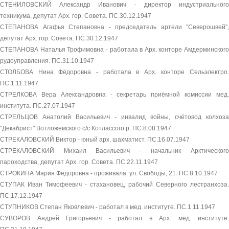
СТЕНИЛОВСКИЙ Александр Иванович - директор индустриального
техникума, депутат Арх. гор. Совета. ПС.30.12.1947
СТЕПАНОВА Агафья Степановна - председатель артели "Северошвей",
депутат Арх. гор. Совета. ПС.30.12.1947
СТЕПАНОВА Наталья Трофимовна - работала в Арх. конторе Амдерминского
рудоуправления. ПС.31.10.1947
СТОЛБОВА Нина Фёдоровна - работала в Арх. конторе Сельэлектро.
ПС.1.11.1947
СТРЕЛКОВА Вера Александровна - секретарь приёмной комиссии мед.
института. ПС.27.07.1947
СТРЕЛЬЦОВ Анатолий Васильевич - инвалид войны, счётовод колхоза
"Декабрист" Вотложемского с/с Котлассого р. ПС.8.08.1947
СТРЕКАЛОВСКИЙ Виктор - юный арх. шахматист. ПС.16.07.1947
СТРЕКАЛОВСКИЙ Михаил Васильевич - начальник Арктического
пароходства, депутат Арх. гор. Совета. ПС.22.11.1947
СТРОКИНА Мария Фёдоровна - проживала: ул. Свободы, 21. ПС.8.10.1947
СТУПАК Иван Тимофеевич - стахановец, рабочий Северного лестранхоза.
ПС.17.12.1947
СТУПНИКОВ Степан Яковлевич - работал в мед. институте. ПС.1.11.1947
СУВОРОВ Андрей Григорьевич - работал в Арх. мед. институте.