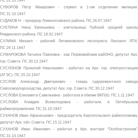
ПС.31.10.1947
СУВОРОВ Пётр Макарович - служил в 1-ом отделении милиции.
ПС.31.10.1947
СУДАКОВ Н. - прокурор Ломоносовского района. ПС.26.07.1947
СУЕТИНА Нина Евгеньевна - учительница Пуйской средней школы
Ровдинского района. ПС.16.02.1947
СУЛИМА Михаил - рабочий Литвиновского лесопункта Ленского ЛПХ.
ПС.26.11.1947
СУМАРОКОВА Татьяна Павловна - зав. Первомайским райОНО, депутат Арх.
гор. Совета. ПС.30.12.1947
СУСЛОНОВ Прокопий Николаевич - работал на Арх. гор. электростанции
(АГЭС). ПС.25.10.1947
СУСЛОВ Александр Дмитриевич - токарь судоремонтного завода
Севгосморпароходства, депутат Арх. гор. Совета. ПС.30.12.1947
СУСЛОВА Елизавета Савельевна - работала в обкоме ВКП(б). ПС.1.11.1947
СУСЛОВА Клавдия Всеволодовна - работала в Октябрьском
райжилуправлении. ПС.31.10.1947
СУХАНОВ Иван Афанасьевич - председатель Каргопольского райисполкома,
депутат Арх. обл. Совета. ПС.15.11.1947
СУХАНОВ Иван Иванович - работал в Арх. конторе "Особгастроном".
ПС.31.10.1947