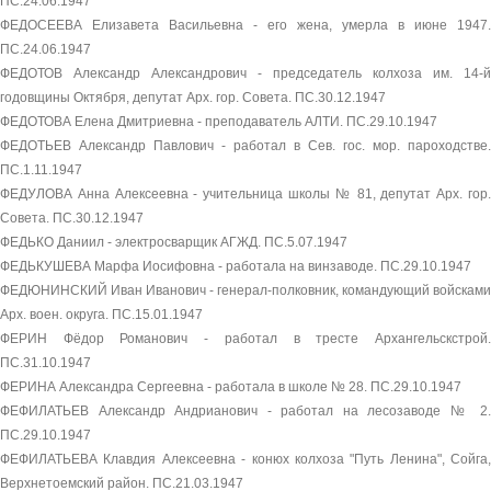
ПС.24.06.1947
ФЕДОСЕЕВА Елизавета Васильевна - его жена, умерла в июне 1947.
ПС.24.06.1947
ФЕДОТОВ Александр Александрович - председатель колхоза им. 14-й
годовщины Октября, депутат Арх. гор. Совета. ПС.30.12.1947
ФЕДОТОВА Елена Дмитриевна - преподаватель АЛТИ. ПС.29.10.1947
ФЕДОТЬЕВ Александр Павлович - работал в Сев. гос. мор. пароходстве.
ПС.1.11.1947
ФЕДУЛОВА Анна Алексеевна - учительница школы № 81, депутат Арх. гор.
Совета. ПС.30.12.1947
ФЕДЬКО Даниил - электросварщик АГЖД. ПС.5.07.1947
ФЕДЬКУШЕВА Марфа Иосифовна - работала на винзаводе. ПС.29.10.1947
ФЕДЮНИНСКИЙ Иван Иванович - генерал-полковник, командующий войсками
Арх. воен. округа. ПС.15.01.1947
ФЕРИН Фёдор Романович - работал в тресте Архангельскстрой.
ПС.31.10.1947
ФЕРИНА Александра Сергеевна - работала в школе № 28. ПС.29.10.1947
ФЕФИЛАТЬЕВ Александр Андрианович - работал на лесозаводе № 2.
ПС.29.10.1947
ФЕФИЛАТЬЕВА Клавдия Алексеевна - конюх колхоза "Путь Ленина", Сойга,
Верхнетоемский район. ПС.21.03.1947