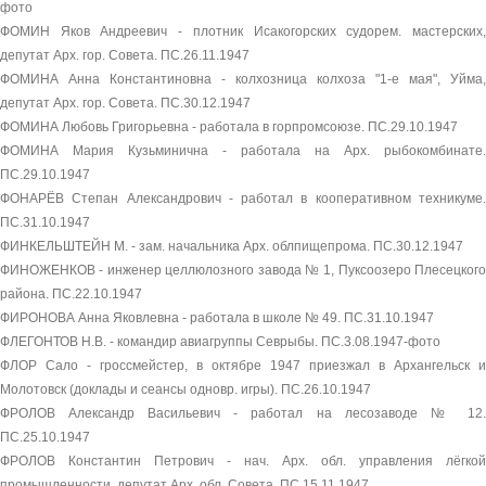
фото
ФОМИН Яков Андреевич - плотник Исакогорских судорем. мастерских,
депутат Арх. гор. Совета. ПС.26.11.1947
ФОМИНА Анна Константиновна - колхозница колхоза "1-е мая", Уйма,
депутат Арх. гор. Совета. ПС.30.12.1947
ФОМИНА Любовь Григорьевна - работала в горпромсоюзе. ПС.29.10.1947
ФОМИНА Мария Кузьминична - работала на Арх. рыбокомбинате.
ПС.29.10.1947
ФОНАРЁВ Степан Александрович - работал в кооперативном техникуме.
ПС.31.10.1947
ФИНКЕЛЬШТЕЙН М. - зам. начальника Арх. облпищепрома. ПС.30.12.1947
ФИНОЖЕНКОВ - инженер целлюлозного завода № 1, Пуксоозеро Плесецкого
района. ПС.22.10.1947
ФИРОНОВА Анна Яковлевна - работала в школе № 49. ПС.31.10.1947
ФЛЕГОНТОВ Н.В. - командир авиагруппы Севрыбы. ПС.3.08.1947-фото
ФЛОР Сало - гроссмейстер, в октябре 1947 приезжал в Архангельск и
Молотовск (доклады и сеансы одновр. игры). ПС.26.10.1947
ФРОЛОВ Александр Васильевич - работал на лесозаводе № 12.
ПС.25.10.1947
ФРОЛОВ Константин Петрович - нач. Арх. обл. управления лёгкой
промышленности, депутат Арх. обл. Совета. ПС.15.11.1947