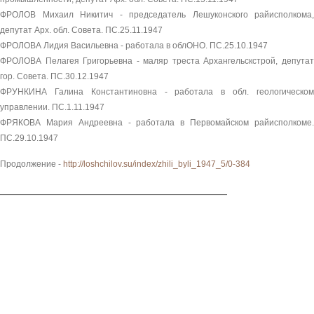
ФРОЛОВ Михаил Никитич - председатель Лешуконского райисполкома,
депутат Арх. обл. Совета. ПС.25.11.1947
ФРОЛОВА Лидия Васильевна - работала в облОНО. ПС.25.10.1947
ФРОЛОВА Пелагея Григорьевна - маляр треста Архангельскстрой, депутат
гор. Совета. ПС.30.12.1947
ФРУНКИНА Галина Константиновна - работала в обл. геологическом
управлении. ПС.1.11.1947
ФРЯКОВА Мария Андреевна - работала в Первомайском райисполкоме.
ПС.29.10.1947
Продолжение -
http://loshchilov.su/index/zhili_byli_1947_5/0-384
______________________________________________________