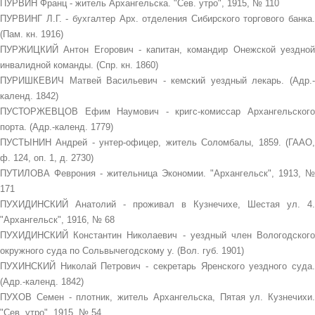
ПУРВИН Франц - житель Архангельска. "Сев. утро", 1915, № 110
ПУРВИНГ Л.Г. - бухгалтер Арх. отделения Сибирского торгового банка.
(Пам. кн. 1916)
ПУРЖИЦКИЙ Антон Егорович - капитан, командир Онежской уездной
инвалидной команды. (Спр. кн. 1860)
ПУРИШКЕВИЧ Матвей Васильевич - кемский уездный лекарь. (Адр.-
календ. 1842)
ПУСТОРЖЕВЦОВ Ефим Наумович - кригс-комиссар Архангельского
порта. (Адр.-календ. 1779)
ПУСТЫНИН Андрей - унтер-офицер, житель Соломбалы, 1859. (ГААО,
ф. 124, оп. 1, д. 2730)
ПУТИЛОВА Феврония - жительница Экономии. "Архангельск", 1913, №
171
ПУХИДИНСКИЙ Анатолий - проживал в Кузнечихе, Шестая ул. 4.
"Архангельск", 1916, № 68
ПУХИДИНСКИЙ Константин Николаевич - уездный член Вологодского
окружного суда по Сольвычегодскому у. (Вол. губ. 1901)
ПУХИНСКИЙ Николай Петрович - секретарь Яренского уездного суда.
(Адр.-календ. 1842)
ПУХОВ Семен - плотник, житель Архангельска, Пятая ул. Кузнечихи.
"Сев. утро", 1915, № 54