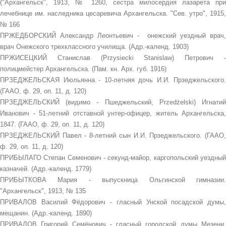
("Архангельск", 1913, № 1260, сестра милосердия лазарета при
лечебнице им. наследника цесаревича Архангельска. "Сев. утро", 1915,
№ 166
ПРЖЕДБОРСКИЙ Александр Леонтьевич - онежский уездный врач,
врач Онежского трехклассного училища. (Адр.-календ. 1903)
ПРЖИСЕЦКИЙ Станислав (Przysiecki Stanislaw) Петрович -
полицмейстер Архангельска. (Пам. кн. Арх. губ. 1916)
ПРЗЕДЖЕЛЬСКАЯ Июльянна - 10-летняя дочь И.И. Прзеджельского.
(ГААО, ф. 29, оп. 11, д. 120)
ПРЗЕДЖЕЛЬСКИЙ (видимо - Пшеджельский, Przedżelski) Игнатий
Иванович - 51-летний отставной унтер-офицер, житель Архангельска,
1847. (ГААО, ф. 29, оп. 11, д. 120)
ПРЗЕДЖЕЛЬСКИЙ Павел - 8-летний сын И.И. Прзеджельского. (ГААО,
ф. 29, оп. 11, д. 120)
ПРИБЫЛАГО Степан Семенович - секунд-майор, каргопольский уездный
казначей. (Адр.-календ. 1779)
ПРИБЫТКОВА Мария - выпускница Ольгинской гимназии.
"Архангельск", 1913, № 135
ПРИВАЛОВ Василий Фёдорович - гласный Унской посадской думы,
мещанин. (Адр.-календ. 1890)
ПРИВАЛОВ Григорий Семёнович - гласный городской думы Мезени,