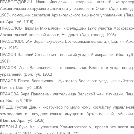
ПРАВОСУДОВИЧ Иван Иванович - старший штатный контролер
Архангельского окружного акцизного управления в Онеге. (Адр.-календ.
1903), помощник секретаря Архангельского акцизного управления. (Пам.
кн. Арх. губ. 1916)
ПРАСОЛОВ Николай Михайлович - фельдшер 12-го участка Московско-
Архангельской железной дороги, Няндома. (Адр.-календ. 1903)
ПРАСОЛОВСКАЯ Вера - акушерка Вознесенской волости. (Пам. кн. Арх.
губ. 1916)
ПРАХОВ Василий Степанович - вельский уездный исправник. (Вол. губ.
1901)
ПРАХОВ Иван Васильевич - столоначальник Вельского уезд. полиц.
управления. (Вол. губ. 1901)
ПРАХОВ Павел Васильевич - бухгалтер Вельского уезд. казначйства.
Пам. кн. Вол. губ. 1916
ПРАХОВА Вера Павловна - учительница Вельской жен. гимназии. Пам.
кн. Вол. губ. 1916
ПРЕДЕ Густав Дан. - инструктор по молочному хозяйству управления
земледелия и государственных имуществ Архангельской губернии.
(Пам. кн. Арх. губ. 1916)
ПРЕЛЫЙ Лука Ал. - уроженец Холмогорского у., пропал без вести на
фронте 9.11.1914. "Сев. утро", 1915, № 221