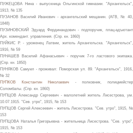
ПУЖЕЦОВА Нина - выпускница Ольгинской гимназии. "Архангельск",
1913, № 135
ПУЗАНОВ Василий Иванович - архангельский мещанин. (АГВ, № 40,
1848)
ПУЗИНОВСКИЙ Эдуард Фердинандович - подпоручик, плац-адъютант
Арх. комендант. управления. (Спр. кн. 1860)
ПУЙКИС Р. - уроженец Латвии, житель Архангельска. "Архангельск",
1916, № 59
ПУНАШЕВ Василий Афанасьевич - поручик 7-го ластового экипажа.
(Спр. кн. 1850)
ПУНЯКОВ Самуил - проживал: Поморская ул. 89. "Архангельск", 1916,
№ 32
ПУПКОВ Константин Николаевич
- полковник, полицмейсте
Соломбалы. (Спр. кн. 1860)
ПУПЦОВ Александр Сергеевич - малолетний житель Лисестрова, ум.
10.07.1915. "Сев. утро", 1915, № 153
ПУПЦОВ Сергей Алексеевич - житель Лисестрова. "Сев. утро", 1915, №
153
ПУПЦОВА Наталья Григорьевна - жительница Лисестрова. "Сев. утро",
1915, № 153