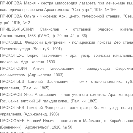
ПРИОРОВА Мария - сестра милосердия лазарета при лечебнице им.
наследника цесаревича Архангельска. "Сев. утро", 1915, № 166
ПРИОРОВА Ольга - чиновник Арх. центр. телефонной станции. "Сев.
утро", 1915, № 2
ПРИШБЫЛЬСКИЙ Станислав - отставной рядовой, житель
Архангельска, 1868. (ГААО, ф. 29, оп. 42, д. 36)
ПРОКОШЕВ Феодосий Дмитриевич - полицейский пристав 2-го стана
Яренского уезда. (Вол. губ.- 1901)
ПРОКОПЕУС Борис Гаврилович - арх. уезд. воинский начальник,
полковник. Адр.- календ. 1890
ПРОКОПОВИЧ Антон Клеофасович - заведующий Озерским
лесничеством. (Адр.-календ. 1903)
ПРОКОПЬЕВ Евгений Васильевич - пом-к столоначальника губ.
правления,. (Пам. кн. 1865)
ПРОЗОРОВ Яков Алексеевич - член учетного комитета Арх. конторы
Гос. банка, вятский 1-й гильдии купец. (Пам. кн. 1865)
ПРОКОПЬЕВ Тимофей Федорович - регистратор Холмог. уезд. полиц.
управления. (Адр.-календ. 1903)
ПРОКОФЬЕВ Евгений Ильич - проживал в Маймаксе, с. Корабельное
(Бревенник). "Архангельск", 1916, № 50