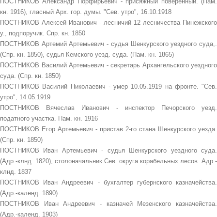
ПОСТНИКОВ Александр Порфирьевич - присяжный поверенный. (Пам.
кн. 1916), гласный Арх. гор. думы. "Сев. утро", 16.10.1918
ПОСТНИКОВ Алексей Иванович - лесничий 12 лесничества Пинежского
у., подпоручик. Спр. кн. 1850
ПОСТНИКОВ Артемий Артемьевич - судья Шенкурского уездного суда,.
(Спр. кн. 1850), судья Кемского уезд. суда. (Пам. кн. 1865)
ПОСТНИКОВ Василий Артемьевич - секретарь Архангельского уездного
суда. (Спр. кн. 1850)
ПОСТНИКОВ Василий Николаевич - умер 10.05.1919 на фронте. "Сев.
утро", 14.05.1919
ПОСТНИКОВ Вячеслав Иванович - инспектор Печорского уезд.
податного участка. Пам. кн. 1916
ПОСТНИКОВ Егор Артемьевич - пристав 2-го стана Шенкурского уезда.
(Спр. кн. 1850)
ПОСТНИКОВ Иван Артемьевич - судья Шенкурского уездного суда.
(Адр.-клнд. 1820), столоначальник Сев. округа корабельных лесов. Адр.-
клнд. 1837
ПОСТНИКОВ Иван Андреевич - бухгалтер губернского казначейства.
(Адр.-календ. 1890)
ПОСТНИКОВ Иван Андреевич - казначей Мезенского казначейства.
(Адр.-календ. 1903)