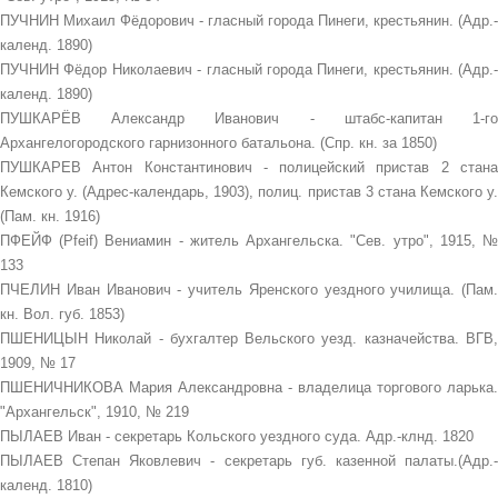
ПУЧНИН Михаил Фёдорович - гласный города Пинеги, крестьянин. (Адр.-
календ. 1890)
ПУЧНИН Фёдор Николаевич - гласный города Пинеги, крестьянин. (Адр.-
календ. 1890)
ПУШКАРЁВ Александр Иванович - штабс-капитан 1-го
Архангелогородского гарнизонного батальона. (Спр. кн. за 1850)
ПУШКАРЕВ Антон Константинович - полицейский пристав 2 стана
Кемского у. (Адрес-календарь, 1903), полиц. пристав 3 стана Кемского у.
(Пам. кн. 1916)
ПФЕЙФ (Pfeif) Вениамин - житель Архангельска. "Сев. утро", 1915, №
133
ПЧЕЛИН Иван Иванович - учитель Яренского уездного училища. (Пам.
кн. Вол. губ. 1853)
ПШЕНИЦЫН Николай - бухгалтер Вельского уезд. казначейства. ВГВ,
1909, № 17
ПШЕНИЧНИКОВА Мария Александровна - владелица торгового ларька.
"Архангельск", 1910, № 219
ПЫЛАЕВ Иван - секретарь Кольского уездного суда. Адр.-клнд. 1820
ПЫЛАЕВ Степан Яковлевич - секретарь губ. казенной палаты.(Адр.-
календ. 1810)