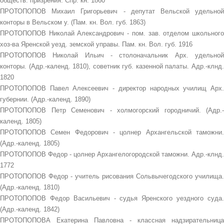
обществ. призрения. Спр. кн. 1860
ПРОТОПОПОВ Михаил Григорьевич - депутат Вельской удельной
конторы в Вельском у. (Пам. кн. Вол. губ. 1863)
ПРОТОПОПОВ Николай Александрович - пом. зав. отделом школьного
хоз-ва Яренской уезд. земской управы. Пам. кн. Вол. губ. 1916
ПРОТОПОПОВ Николай Ильич - столоначальник Арх. удельной
конторы. (Адр.-календ. 1810), советник губ. казенной палаты. Адр.-клнд.
1820
ПРОТОПОПОВ Павел Алексеевич - директор народных училищ Арх.
губернии. (Адр.-календ. 1890)
ПРОТОПОПОВ Петр Семенович - холмогорский городничий. (Адр.-
календ. 1805)
ПРОТОПОПОВ Семен Федорович - цолнер Архангельской таможни.
(Адр.-календ. 1805)
ПРОТОПОПОВ Федор - цолнер Архангелогородской таможни. Адр.-клнд.
1772
ПРОТОПОПОВ Федор - учитель рисования Сольвычегодского училища.
(Адр.-календ. 1810)
ПРОТОПОПОВ Федор Васильевич - судья Яренского уездного суда.
(Адр.-календ. 1842)
ПРОТОПОПОВА Екатерина Павловна - классная надзирательница