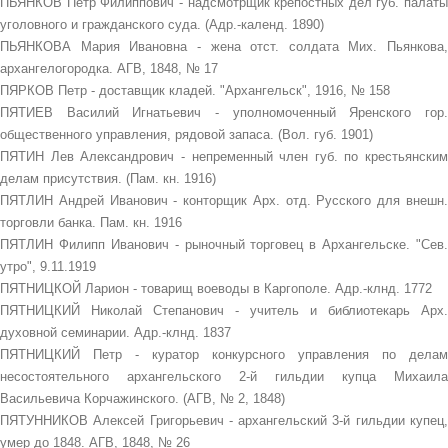
ПЬЯНКОВ Пётр Филиппович - надсмотрщик крепостных дел губ. палаты
уголовного и гражданского суда. (Адр.-календ. 1890)
ПЬЯНКОВА Мария Ивановна - жена отст. солдата Мих. Пьянкова,
архангелогородка. АГВ, 1848, № 17
ПЯРКОВ Петр - доставщик кладей. "Архангельск", 1916, № 158
ПЯТИЕВ Василий Игнатьевич - уполномоченный Яренского гор.
общественного управления, рядовой запаса. (Вол. губ. 1901)
ПЯТИН Лев Александрович - непременный член губ. по крестьянским
делам присутствия. (Пам. кн. 1916)
ПЯТЛИН Андрей Иванович - конторщик Арх. отд. Русского для внешн.
торговли банка. Пам. кн. 1916
ПЯТЛИН Филипп Иванович - рыночный торговец в Архангельске. "Сев.
утро", 9.11.1919
ПЯТНИЦКОЙ Ларион - товарищ воеводы в Каргополе. Адр.-клнд. 1772
ПЯТНИЦКИЙ Николай Степанович - учитель и библиотекарь Арх.
духовной семинарии. Адр.-клнд. 1837
ПЯТНИЦКИЙ Петр - куратор конкурсного управления по делам
несостоятельного архангельского 2-й гильдии купца Михаила
Васильевича Корчажинского. (АГВ, № 2, 1848)
ПЯТУННИКОВ Алексей Григорьевич - архангельский 3-й гильдии купец,
умер до 1848. АГВ, 1848, № 26