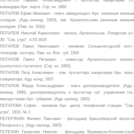
ПОТАПОВ Гавриил Александрович - бухгалтер канцелярии гл.
командира Арх. порта. Спр. кн. 1860
ПОТАПОВ Ефим Иванович - пом-к заведующего Арх. казенным винным
складом. (Адр.-календ. 1903), зав. Архангельским казенным винным
складом. (Пам. кн. 1916)
ПОТАПОВ Николай Кириллович - житель Архангельска, Лопарская ул.
30. "Сев. утро", 4.03.1919
ПОТАПОВ Павел Николаевич - чиновник Сольвычегодской почт.-
телеграф. конторы. Пам. кн. Вол. губ. 1916
ПОТАПОВ Павел Петрович - комиссар Архангельского военно-
сухопутного госпиталя. (Спр. кн. 1850)
ПОТАПОВ Петр Алексеевич - пом. бухгалтера канцелярии Арх. воен.
губернатора. Адр.-клнд. 1837
ПОТАПОВ Фёдор Александрович - пом-к делопроизводителя. (Адр.-
календ. 1890), делопроизводитель и бухгалтер губ. управления гос.
имуществами Арх. губернии. (Адр.-календ. 1903)
ПОТАПОВА София - чиновник Арх. центр. телефонной станции. "Сев.
утро", 1915, № 2
ПОТЕРЯХИН Филипп Павлович - фельдшер Красноборской волости
Печорского у. (Адр.-календ. 1903)
ПОТЕХИН Галактион Никитич - фельдшер Мурманско-Колонистской