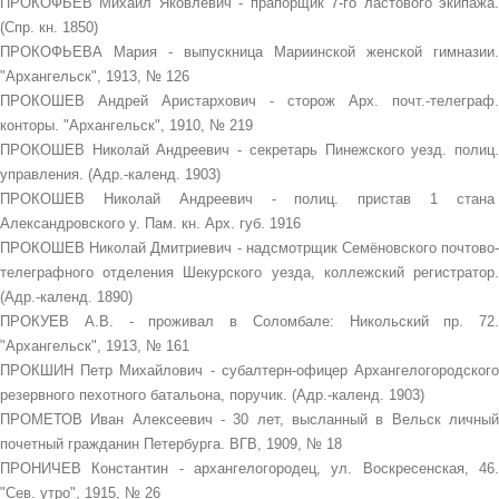
ПРОКОФЬЕВ Михаил Яковлевич - прапорщик 7-го ластового экипажа.
(Спр. кн. 1850)
ПРОКОФЬЕВА Мария - выпускница Мариинской женской гимназии.
"Архангельск", 1913, № 126
ПРОКОШЕВ Андрей Аристархович - сторож Арх. почт.-телеграф.
конторы. "Архангельск", 1910, № 219
ПРОКОШЕВ Николай Андреевич - секретарь Пинежского уезд. полиц.
управления. (Адр.-календ. 1903)
ПРОКОШЕВ Николай Андреевич - полиц. пристав 1 стана
Александровского у. Пам. кн. Арх. губ. 1916
ПРОКОШЕВ Николай Дмитриевич - надсмотрщик Семёновского почтово-
телеграфного отделения Шекурского уезда, коллежский регистратор.
(Адр.-календ. 1890)
ПРОКУЕВ А.В. - проживал в Соломбале: Никольский пр. 72.
"Архангельск", 1913, № 161
ПРОКШИН Петр Михайлович - субалтерн-офицер Архангелогородского
резервного пехотного батальона, поручик. (Адр.-календ. 1903)
ПРОМЕТОВ Иван Алексеевич - 30 лет, высланный в Вельск личный
почетный гражданин Петербурга. ВГВ, 1909, № 18
ПРОНИЧЕВ Константин - архангелогородец, ул. Воскресенская, 46.
"Сев. утро", 1915, № 26