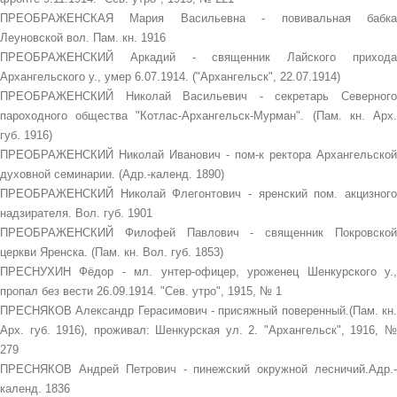
ПРЕОБРАЖЕНСКАЯ Мария Васильевна - повивальная бабка
Леуновской вол. Пам. кн. 1916
ПРЕОБРАЖЕНСКИЙ Аркадий - священник Лайского прихода
Архангельского у., умер 6.07.1914. ("Архангельск", 22.07.1914)
ПРЕОБРАЖЕНСКИЙ Николай Васильевич - секретарь Северного
пароходного общества "Котлас-Архангельск-Мурман". (Пам. кн. Арх.
губ. 1916)
ПРЕОБРАЖЕНСКИЙ Николай Иванович - пом-к ректора Архангельской
духовной семинарии. (Адр.-календ. 1890)
ПРЕОБРАЖЕНСКИЙ Николай Флегонтович - яренский пом. акцизного
надзирателя. Вол. губ. 1901
ПРЕОБРАЖЕНСКИЙ Филофей Павлович - священник Покровской
церкви Яренска. (Пам. кн. Вол. губ. 1853)
ПРЕСНУХИН Фёдор - мл. унтер-офицер, уроженец Шенкурского у.,
пропал без вести 26.09.1914. "Сев. утро", 1915, № 1
ПРЕСНЯКОВ Александр Герасимович - присяжный поверенный.(Пам. кн.
Арх. губ. 1916), проживал: Шенкурская ул. 2. "Архангельск", 1916, №
279
ПРЕСНЯКОВ Андрей Петрович - пинежский окружной лесничий.Адр.-
календ. 1836