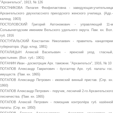
"Архангельск", 1913, № 126
ПОСТНИКОВА Пелагея Феофилактовна - заведующая-учительница
Архангельского двухклассного приходского женского училища. (Адр.-
календ. 1903)
ПОСТОЛОВСКИЙ Григорий Автономович - управляющий 11-м
Сольвычегодским имением Вельского удельного округа. Пам. кн. Вол.
губ. 1916
ПОСТУПАЛЬСКИЙ Константин Николаевич - правитель канцелярии
губернатора. (Адр.-клнд. 1881)
ПОТАЛИЦЫН Алексей Васильевич - яренский уезд. гласный,
крестьянин. (Вол. губ.- 1901)
ПОТАНИН Иван - досмотрщик Арх. таможни. "Архангельск", 1916, № 10
ПОТАПОВ Александр Гаврилович - бухгалтер Арх. губ. палаты гос.
имуществ. (Пам. кн. 1865)
ПОТАПОВ Александр Петрович - ижемский винный пристав. (Спр. кн.
1860)
ПОТАПОВ Александр Петрович - поручик, лесничий 2-го Архангельского
лесничества. (Пам. кн. 1865)
ПОТАПОВ Алексей Петрович - помощник контролёра губ. казённой
палаты. (Спр. кн. 1850)