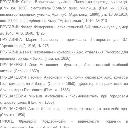
ПРУГАВИН Степан Борисович - учитель Пинежского приход. училища.
(Спр. кн. 1850), смотритель Холмог. прих. училища. (Пам. кн. 1865),
инспектор народных училищ Арх. губ. (Адр.-клнд. 1890), ум. 18.09.1910,
пох. 21.09 на кладбище на Быку. "Архангельск", 1910, № 210
ПРУГАВИН Федор Федорович - архангельский 3-й гильдии купец, умер
до 1848. АГВ, 1848, № 26
ПРУГАВИНА Мария Павловна - проживала: Поморская ул. 37.
"Архангельск", 1916, № 275
ПРУГАВИНА Ника Николаевна - конторщик Арх. отделения Русского для
внешней торговли банка. (Пам. кн. 1916)
ПРУШАКЕВИЧ Иван Антонович - бухгалтер Архангельской казённой
аптеки. (Спр. кн. 1850)
ПРУШАКЕВИЧ Леонтий Антонович - ст. пом-к секретаря Арх. конторы
Гос. комерческого банка. (Спр. кн. 1850), директор от правительства
Арх. конторы Гос. банка. (Пам. кн. 1865)
ПРУШАКЕВИЧ Михаил Антонович - письмоводитель при городовом
старосте Колы. (Пам. кн. 1865)
ПРУШАКОВИЧ Антон Иосифович - помощник кемского почтмейстера.
(Спр. кн. 1850)
ПРЮТЦ Фредерик Фредерикович - вице-консул Норвегии в
Архангельске. (Пам. кн. Арх. губ. 1916)