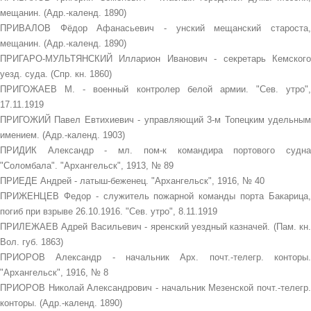
мещанин. (Адр.-календ. 1890)
ПРИВАЛОВ Фёдор Афанасьевич - унский мещанский староста,
мещанин. (Адр.-календ. 1890)
ПРИГАРО-МУЛЬТЯНСКИЙ Илларион Иванович - секретарь Кемского
уезд. суда. (Спр. кн. 1860)
ПРИГОЖАЕВ М. - военный контролер белой армии. "Сев. утро",
17.11.1919
ПРИГОЖИЙ Павел Евтихиевич - управляющий 3-м Топецким удельным
имением. (Адр.-календ. 1903)
ПРИДИК Александр - мл. пом-к командира портового судна
"Соломбала". "Архангельск", 1913, № 89
ПРИЕДЕ Андрей - латыш-беженец. "Архангельск", 1916, № 40
ПРИЖЕНЦЕВ Федор - служитель пожарной команды порта Бакарица,
погиб при взрыве 26.10.1916. "Сев. утро", 8.11.1919
ПРИЛЕЖАЕВ Адрей Васильевич - яренский уездный казначей. (Пам. кн.
Вол. губ. 1863)
ПРИОРОВ Александр - начальник Арх. почт.-телегр. конторы.
"Архангельск", 1916, № 8
ПРИОРОВ Николай Александрович - начальник Мезенской почт.-телегр.
конторы. (Адр.-календ. 1890)