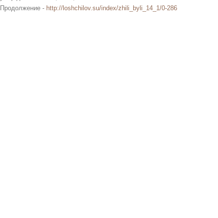
Продолжение -
http://loshchilov.su/index/zhili_byli_14_1/0-286