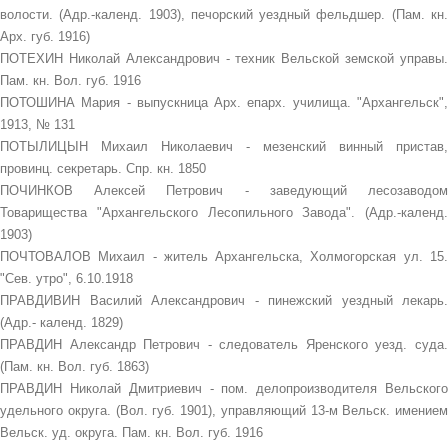
волости. (Адр.-календ. 1903), печорский уездный фельдшер. (Пам. кн.
Арх. губ. 1916)
ПОТЕХИН Николай Александрович - техник Вельской земской управы.
Пам. кн. Вол. губ. 1916
ПОТОШИНА Мария - выпускница Арх. епарх. училища. "Архангельск",
1913, № 131
ПОТЫЛИЦЫН Михаил Николаевич - мезенский винный пристав,
провинц. секретарь. Спр. кн. 1850
ПОЧИНКОВ Алексей Петрович - заведующий лесозаводом
Товарищества "Архангельского Лесопильного Завода". (Адр.-календ.
1903)
ПОЧТОВАЛОВ Михаил - житель Архангельска, Холмогорская ул. 15.
"Сев. утро", 6.10.1918
ПРАВДИВИН Василий Александрович - пинежский уездный лекарь.
(Адр.- календ. 1829)
ПРАВДИН Александр Петрович - следователь Яренского уезд. суда.
(Пам. кн. Вол. губ. 1863)
ПРАВДИН Николай Дмитриевич - пом. делопроизводителя Вельского
удельного округа. (Вол. губ. 1901), управляющий 13-м Вельск. имением
Вельск. уд. округа. Пам. кн. Вол. губ. 1916