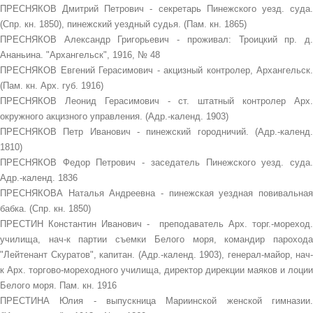
ПРЕСНЯКОВ Дмитрий Петрович - секретарь Пинежского уезд. суда.
(Спр. кн. 1850), пинежский уездный судья. (Пам. кн. 1865)
ПРЕСНЯКОВ Александр Григорьевич - проживал: Троицкий пр. д.
Ананьина. "Архангельск", 1916, № 48
ПРЕСНЯКОВ Евгений Герасимович - акцизный контролер, Архангельск.
(Пам. кн. Арх. губ. 1916)
ПРЕСНЯКОВ Леонид Герасимович - ст. штатный контролер Арх.
окружного акцизного управления. (Адр.-календ. 1903)
ПРЕСНЯКОВ Петр Иванович - пинежский городничий. (Адр.-календ.
1810)
ПРЕСНЯКОВ Федор Петрович - заседатель Пинежского уезд. суда.
Адр.-календ. 1836
ПРЕСНЯКОВА Наталья Андреевна - пинежская уездная повивальная
бабка. (Спр. кн. 1850)
ПРЕСТИН Константин Иванович - преподаватель Арх. торг.-мореход.
училища, нач-к партии съемки Белого моря, командир парохода
"Лейтенант Скуратов", капитан. (Адр.-календ. 1903), генерал-майор, нач-
к Арх. торгово-мореходного училища, директор дирекции маяков и лоции
Белого моря. Пам. кн. 1916
ПРЕСТИНА Юлия - выпускница Мариинской женской гимназии.