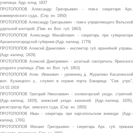
училища. Адр.-клнд. 1837
ПРОТОПОПОВ Александр Григорьевич - пом-к секретаря Арх.
коммерческого суда,. (Спр. кн. 1850)
ПРОТОПОПОВ Александр Григорьевич - пом-к управляющего Вельской
удельной конторой. (Пам. кн. Вол. губ. 1863)
ПРОТОПОПОВ Александр Михайлович - секретарь при губернаторе
Архангелогородской губернии.(Адр.-календ. 1779)
ПРОТОПОПОВ Алексей Данилович - инспектор губ. врачебной управы.
(Адр.-календ. 1829)
ПРОТОПОПОВ Алексей Дмитриевич - штатный смотритель Яренского
уездного училища. (Пам. кн. Вол. губ. 1853)
ПРОТОПОПОВ Алек. Иванович - уроженец д. Журалево Касалинской
вол. Кузнецкого у., служил в охране порта Бакарица. "Сев. утро",
14.02.1919
ПРОТОПОПОВ Григорий Николаевич - холмогорский уездн. стряпчий.
(Адр.-календ. 1829), онежский уездн. казначей. (Адр.-календ. 1835),
регистратор Арх. земского суда. (Спр. кн. 1850)
ПРОТОПОПОВ Иван - секретарь при каргопольском воеводе. (Адр.-
календ. 1765)
ПРОТОПОПОВ Михаил Григорьевич - секретарь Арх. губ. приказа