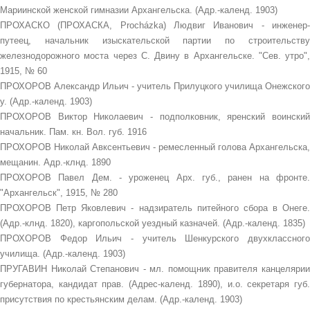
Мариинской женской гимназии Архангельска. (Адр.-календ. 1903)
ПРОХАСКО (ПРОХАСКА, Procházka) Людвиг Иванович - инженер-
путеец, начальник изыскательской партии по строительству
железнодорожного моста через С. Двину в Архангельске. "Сев. утро",
1915, № 60
ПРОХОРОВ Александр Ильич - учитель Прилуцкого училища Онежского
у. (Адр.-календ. 1903)
ПРОХОРОВ Виктор Николаевич - подполковник, яренский воинский
начальник. Пам. кн. Вол. губ. 1916
ПРОХОРОВ Николай Авксентьевич - ремесленный голова Архангельска,
мещанин. Адр.-клнд. 1890
ПРОХОРОВ Павел Дем. - уроженец Арх. губ., ранен на фронте.
"Архангельск", 1915, № 280
ПРОХОРОВ Петр Яковлевич - надзиратель питейного сбора в Онеге.
(Адр.-клнд. 1820), каргопольской уездный казначей. (Адр.-календ. 1835)
ПРОХОРОВ Федор Ильич - учитель Шенкурского двухклассного
училища. (Адр.-календ. 1903)
ПРУГАВИН Николай Степанович - мл. помощник правителя канцелярии
губернатора, кандидат прав. (Адрес-календ. 1890), и.о. секретаря губ.
присутствия по крестьянским делам. (Адр.-календ. 1903)