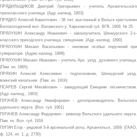
ПРЯДИЛЬЩИКОВ Дмитрий Григорьевич - учитель Архангельского
трехклассного училища. (Адр.-календ. 1903)
ПРЯДКО Алексей Кириллович - 38 лет, высланный в Вельск крестьянин
Белоколодезной вол. Валажского у. Харьковской губ. ВГВ, 1909, № 25
ПРЯЛУХИН Александр Иоаннович - законоучитель Шенкурского 2-х-
классного приходского училища, священник. (Адр.-календ. 1890)
ПРЯЛУХИН Михаил Васильевич - чиновник особых поручений при
губернаторе. (Адрес-календ. 1899)
ПРЯЛУХИН Михаил Иванович - учитель Арх. уезд. духовного училища.
(Пам. кн. 1865)
ПРЯХИН Алексей Алексеевич - подполковник, Шенкурский уезд.
воинский начальник. (Пам. кн. 1916)
ПСАРЕВ Сергей Михайлович - заведующий Емецким лесничеством.
(Адр.-календ., 1903)
ПУГАЧЁВ Александр Никифорович - делопроизводитель Вельского
удельного округа. (Вол. губ. 1901)
ПУГАЧЕВ Александр Федорович - ревизор Вельского удельного округа.
Пам. кн. Вол. губ. 1916
ПУГИН Егор - рядовой 5-й арсенальной роты, Архангельск, 1859. (ГААО,
ф. 124, оп. 1, д. 2730)