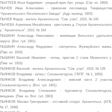
ПЫХТЕЕВ Илья Андреевич - уездный врач Арх. уезда. (Спр. кн. 1860)
ПЫЧЕВ Иван Алексеевич - приказчик лесозавода Товарищества
"Архангельского Лесопильного Завода". (Адр.-календ. 1903)
ПЫЧЕВ Федор - житель Архангельска. "Сев. утро", 1915, № 245
ПЫЧЕВА Агриппина Михайловна - крестьянка д. Глухое Архангельского
у. "Архангельск", 1910, № 164
ПЫШКИН Александр Николаевич - межевщик Вельского удельного
округа. (Вол. губ. 1901)
ПЫШКИН Александр Федорович - смотритель Жужмуйского маяка.
(Пам. кн. 1916)
ПЫШКИН Василий Иванович - полиц. пристав 2 стана Мезенского у.
(Пам. кн. 1916)
ПЬЯНКОВ Василий - житель Архангельска. "Сев. утро", 1915, № 139
ПЬЯНКОВ Владимир - купец г. Сольвычегодска. ("ВГВ", № 1, 1850)
ПЬЯНКОВ Владимир Александрович - земский нач-к 2 участка
Сольвычегодского у. (Вол. губ. 1901)
ПЬЯНКОВ Владимир Степанович - бургомистр Сольвычегодска,
мещанин. (Пам. кн. Вол. губ. 1863)
ПЬЯНКОВ Михаил Григорьевич - отставной солдат, Архангельск. (АГВ,
№ 17, 1848)