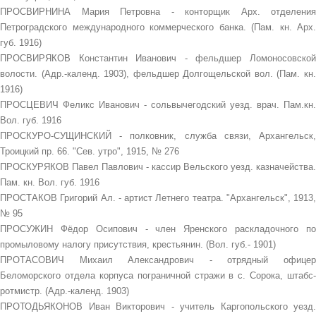
ПРОСВИРНИНА Мария Петровна - конторщик Арх. отделения
Петроградского международного коммерческого банка. (Пам. кн. Арх.
губ. 1916)
ПРОСВИРЯКОВ Константин Иванович - фельдшер Ломоносовской
волости. (Адр.-календ. 1903), фельдшер Долгощельской вол. (Пам. кн.
1916)
ПРОСЦЕВИЧ Феликс Иванович - сольвычегодский уезд. врач. Пам.кн.
Вол. губ. 1916
ПРОСКУРО-СУЩИНСКИЙ - полковник, служба связи, Архангельск,
Троицкий пр. 66. "Сев. утро", 1915, № 276
ПРОСКУРЯКОВ Павел Павлович - кассир Вельского уезд. казначейства.
Пам. кн. Вол. губ. 1916
ПРОСТАКОВ Григорий Ал. - артист Летнего театра. "Архангельск", 1913,
№ 95
ПРОСУЖИН Фёдор Осипович - член Яренского раскладочного по
промыловому налогу присутствия, крестьянин. (Вол. губ.- 1901)
ПРОТАСОВИЧ Михаил Александрович - отрядный офицер
Беломорского отдела корпуса пограничной стражи в с. Сорока, штабс-
ротмистр. (Адр.-календ. 1903)
ПРОТОДЬЯКОНОВ Иван Викторович - учитель Каргопольского уезд.