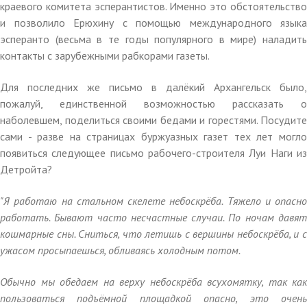
краевого комитета эсперантистов. Именно это обстоятельство
и позволило Ерюхину с помощью международного языка
эсперанто (весьма в те годы популярного в мире) наладить
контакты с зарубежными рабкорами газеты.
Для последних же письмо в далёкий Архангельск было,
пожалуй, единственной возможностью рассказать о
наболевшем, поделиться своими бедами и горестями. Посудите
сами - разве на страницах буржуазных газет тех лет могло
появиться следующее письмо рабочего-строителя Луи Наги из
Детройта?
"Я работаю на стальном скелете небоскрёба. Тяжело и опасно
работать. Бывают часто несчастные случаи. По ночам давят
кошмарные сны. Сниться, что летишь с вершины небоскрёба, и с
ужасом просыпаешься, обливаясь холодным потом.
Обычно мы обедаем на верху небоскрёба всухомятку, так как
пользоваться подъёмной площадкой опасно, это очень