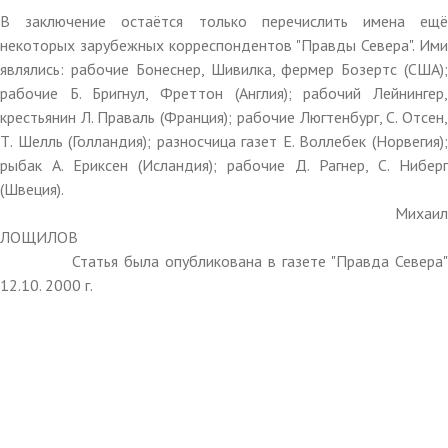
В заключение остаётся только перечислить имена ещё
некоторых зарубежных корреспондентов "Правды Севера". Ими
являлись: рабочие Бонеснер, Шивилка, фермер Бозертс (США);
рабочие Б. Бригнул, Фреттон (Англия); рабочий Лейнингер,
крестьянин Л. Праваль (Франция); рабочие Люгтенбург, С. Отсен,
Т. Шелль (Голландия); разносчица газет Е. Воллебек (Норвегия);
рыбак А. Ериксен (Исландия); рабочие Д. Рагнер, С. Ниберг
(Швеция).
Михаил
ЛОЩИЛОВ
Статья была опубликована в газете "Правда Севера"
12.10. 2000 г.