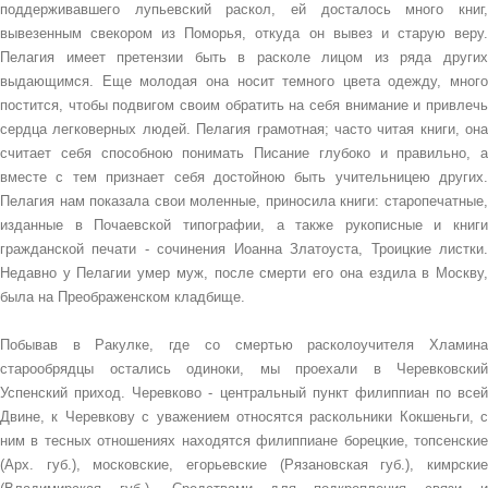
поддерживавшего лупьевский раскол, ей досталось много книг,
вывезенным свекором из Поморья, откуда он вывез и старую веру.
Пелагия имеет претензии быть в расколе лицом из ряда других
выдающимся. Еще молодая она носит темного цвета одежду, много
постится, чтобы подвигом своим обратить на себя внимание и привлечь
сердца легковерных людей. Пелагия грамотная; часто читая книги, она
считает себя способною понимать Писание глубоко и правильно, а
вместе с тем признает себя достойною быть учительницею других.
Пелагия нам показала свои моленные, приносила книги: старопечатные,
изданные в Почаевской типографии, а также рукописные и книги
гражданской печати - сочинения Иоанна Златоуста, Троицкие листки.
Недавно у Пелагии умер муж, после смерти его она ездила в Москву,
была на Преображенском кладбище.
Побывав в Ракулке, где со смертью расколоучителя Хламина
старообрядцы остались одиноки, мы проехали в Черевковский
Успенский приход. Черевково - центральный пункт филиппиан по всей
Двине, к Черевкову с уважением относятся раскольники Кокшеньги, с
ним в тесных отношениях находятся филиппиане борецкие, топсенские
(Арх. губ.), московские, егорьевские (Рязановская губ.), кимрские