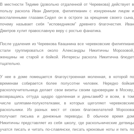
В местности Тядиме (довольно отдаленной от Черевкова) действует в
пользу раскола Иван Дмитров, филиппианин с изнуренным лицом и
воспаленными глазами.Сидел он в остроге за крещение своего сына,
почему называет себя "исповедником" древнего благочестия. Иван
Дмитров хулит православную веру с ростью фанатика.
После удаления из Черевкова Квашнина все черевковские филиппиане
стали группироваться около Александры Никитичны Морозовой,
женщины не старой и бойкой. Интересы раскола Никитична блюдет
тщательно.
У нее в доме помещается благоустроенная моленная, в которой по
временам собирается более полусотни человек. Нередко бойкая
расколоучительница делает свои визиты своим одноверцам в Москву,
возвращаясь оттуда щедро оделенная и деньгамиЮ и всем, в том
числе шляпами-полукотелками, в которых щеголяют черевковские
раскольники. Из разных мест от своих благожелателей Морозова
получает письма и денежные переводы. В обычное время дом
Никитичны представляет из себя школу, где раскольнические детвицы
учатся писать и читать по-славянски, писать крюковые ноты и петь по