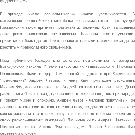
федосеевцами.
В приходе число раскольнических браков увеличивается. В
метрические полицейские книги браки не записываются - нет нужды!
Гражданский закон признает правильным, законным брак, записанный
даже раскольническими наставниками. Казенная палата усыновит
прижитых от брака детей. Никто не может принудить родившихся детей
крестить у православного священника.
Пред публичной беседой мне хотелось познакомиться с вождями
Кивокурского раскола. С этою целью мы со священником о. Николаем
Панцыревым были в дер. Тимоховской в доме старообрядческого
"псаломщика" Андрея Львова. к нему был приглашен раскольник
Михаил Федотов и еще кое-кто. Андрей показал нам свои книги. Дома
раскольники бывают всегда доверчивее и откровеннее, чем при народе,
и говорят мирно и спокойно. Андрей Львов - человек понятливый, он
довольно много почитал книг на своем веку, но долгая жизнь в расколе
крепко засосала его в свою тину, так что он не в силах переломить
своих раскольнических убеждений. Любимые книги Андрея: Цветники и
Поморские ответы. Михаил Федотов в доме Львова без народа был
серьезен и спокоен.