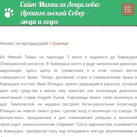
Сайт Михаила Лощилова:
Архангельский Север —
люди и годы
Начало на предыдущей
странице
Из Нижней Тоймы на пароходе 3 июля я поднялся до Кивокурья
(Тимошинской волости). В Кивокурье нечто в роде митрополии двинских
аароновцев, здесь центр их управления и в этом только месте
совершаются браки. Теперь духовным отцом и совершителем брака в
Кивокурье состоит Иван Юницын, крепко держащийся раскола, который
дает ему средства к жизни; ему помогает как псаломщик довольно
начитанный старик Андрей Львов. Аароновцы имеют свою моленную в
дер. Тимоховской, ее недавно построил богач-раскольник Александр
Юницын на повети своего дома, сделав вход в моленную со съезда. В
воскресенье, праздничные и дни поминовения умерших в моленной
происходят раскольнические собрания. Секта аароновская усиливается
в Кивокурье, приобретая силу над ютящимися кое-где филиппианами и