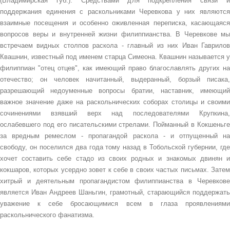
(Владимирская губ.). Средствами для подкрепления связи и
поддержания единения с раскольниками Черевкова у них являются
взаимные посещения и особенно оживленная переписка, касающаяся
вопросов веры и внутренней жизни филиппианства. В Черевкове мы
встречаем видных столпов раскола - главный из них Иван Гаврилов
Квашнин, известный под именем старца Симеона. Квашнин называется у
филиппиан "отец отцев", как имеющий право благославлять других на
отечество; он человек начитанный, выдеранный, борзый писака,
разрешающий недоуменные вопросы братии, наставник, имеющий
важное значение даже на раскольнических соборах столицы и своими
сочинениями взявший верх над последователями Крупкина,
ослабевшего под его писательскими стрелами. Пойманный в Кокшеньге
за вредным ремеслом - пропагандой раскола - и отпущенный на
свободу, он поселился два года тому назад в Тобольской губернии, где
хочет составить себе стадо из своих родных и знакомых двинян и
кокшаров, которых усердно зовет к себе в своих частых письмах. Затем
хитрый и деятельным пропагандистом филиппианства в Черевкове
является Иван Андреев Шаньгин, грамотный, старающийся поддержать
уважение к себе бросающимися всем в глаза проявлениями
раскольнического фанатизма.