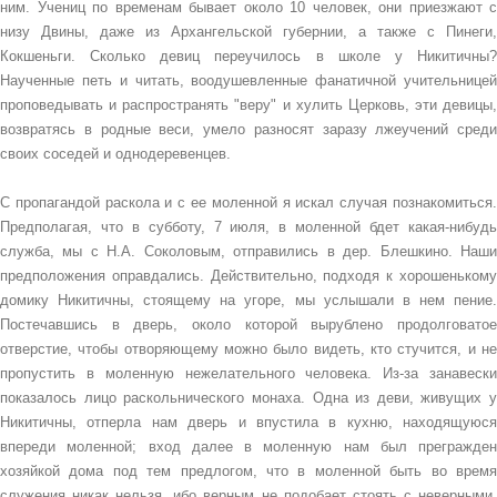
ним. Учениц по временам бывает около 10 человек, они приезжают с
низу Двины, даже из Архангельской губернии, а также с Пинеги,
Кокшеньги. Сколько девиц переучилось в школе у Никитичны?
Наученные петь и читать, воодушевленные фанатичной учительницей
проповедывать и распространять "веру" и хулить Церковь, эти девицы,
возвратясь в родные веси, умело разносят заразу лжеучений среди
своих соседей и однодеревенцев.
С пропагандой раскола и с ее моленной я искал случая познакомиться.
Предполагая, что в субботу, 7 июля, в моленной бдет какая-нибудь
служба, мы с Н.А. Соколовым, отправились в дер. Блешкино. Наши
предположения оправдались. Действительно, подходя к хорошенькому
домику Никитичны, стоящему на угоре, мы услышали в нем пение.
Постечавшись в дверь, около которой вырублено продолговатое
отверстие, чтобы отворяющему можно было видеть, кто стучится, и не
пропустить в моленную нежелательного человека. Из-за занавески
показалось лицо раскольнического монаха. Одна из деви, живущих у
Никитичны, отперла нам дверь и впустила в кухню, находящуюся
впереди моленной; вход далее в моленную нам был прегражден
хозяйкой дома под тем предлогом, что в моленной быть во время
служения никак нельзя, ибо верным не подобает стоять с неверными,