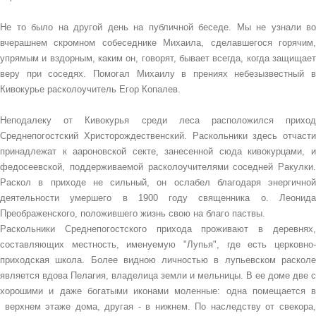
Не то было на другой день на публичной беседе. Мы не узнали во
вчерашнем скромном собеседнике Михаила, сделавшегося горячим,
упрямым и вздорным, каким он, говорят, бывает всегда, когда защищает
веру при соседях. Помогал Михаилу в прениях небезызвестный в
Кивокурье расколоучитель Егор Копалев.
Неподалеку от Кивокурья среди леса расположился приход
Среднепогостский Христорождественский. Раскольники здесь отчасти
принадлежат к аароновской секте, занесенной сюда кивокурцами, и
федосеевской, поддерживаемой расколоучителями соседней Ракулки.
Раскол в приходе не сильный, он ослабел благодаря энергичной
деятельности умершего в 1900 году священника о. Леонида
Преображенского, положившего жизнь свою на благо паствы.
Раскольники Среднепогостского прихода проживают в деревнях,
составляющих местность, именуемую "Лупья", где есть церковно-
приходская школа. Более видною личностью в лупьевском расколе
является вдова Пелагия, владелица земли и мельницы. В ее доме две с
хорошими и даже богатыми иконами моленные: одна помещается в
верхнем этаже дома, другая - в нижнем. По наследству от свекора,