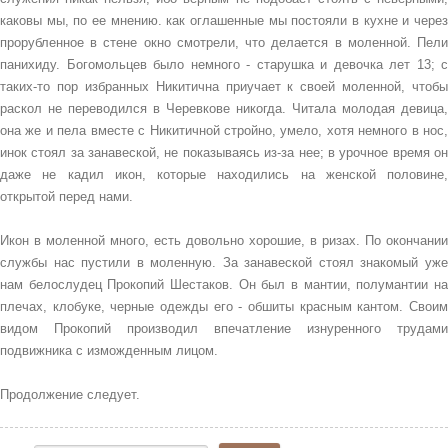
каковы мы, по ее мнению. как оглашенные мы постояли в кухне и через
прорубленное в стене окно смотрели, что делается в моленной. Пели
панихиду. Богомольцев было немного - старушка и девочка лет 13; с
таких-то пор избранных Никитична приучает к своей моленной, чтобы
раскол не переводился в Черевкове никогда. Читала молодая девица,
она же и пела вместе с Никитичной стройно, умело, хотя немного в нос,
инок стоял за занавеской, не показываясь из-за нее; в урочное время он
даже не кадил икон, которые находились на женской половине,
открытой перед нами.
Икон в моленной много, есть довольно хорошие, в ризах. По окончании
службы нас пустили в моленную. За занавеской стоял знакомый уже
нам белослудец Прокопий Шестаков. Он был в мантии, полумантии на
плечах, клобуке, черные одежды его - обшиты красным кантом. Своим
видом Прокопий производил впечатление изнуренного трудами
подвижника с изможденным лицом.
Продолжение следует.