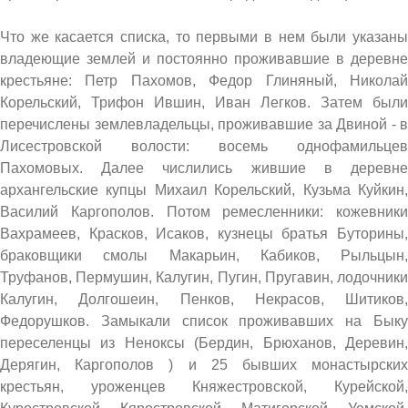
Что же касается списка, то первыми в нем были указаны
владеющие землей и постоянно проживавшие в деревне
крестьяне: Петр Пахомов, Федор Глиняный, Николай
Корельский, Трифон Ившин, Иван Легков. Затем были
перечислены землевладельцы, проживавшие за Двиной - в
Лисестровской волости: восемь однофамильцев
Пахомовых. Далее числились жившие в деревне
архангельские купцы Михаил Корельский, Кузьма Куйкин,
Василий Каргополов. Потом ремесленники: кожевники
Вахрамеев, Красков, Исаков, кузнецы братья Буторины,
браковщики смолы Макарьин, Кабиков, Рыльцын,
Труфанов, Пермушин, Калугин, Пугин, Пругавин, лодочники
Калугин, Долгошеин, Пенков, Некрасов, Шитиков,
Федорушков. Замыкали список проживавших на Быку
переселенцы из Неноксы (Бердин, Брюханов, Деревин,
Дерягин, Каргополов ) и 25 бывших монастырских
крестьян, уроженцев Княжестровской, Курейской,