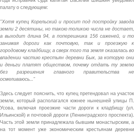
года исправник суда капитан Василий Шишкин уведомил
палату о следующем:
"Хотя купец Корельский и просит под постройку завода
земли 2 десятины, но такою толикою числа не достает,
а выходит длина 94, а поперешника 156 саженей, и то
занимая дороги как почтовую, так и проезжую к
городовому кладбищу, а сверх того та земля оказалась во
владении частию крестьян деревни Бык, за которую они
и деньги платят обществом, почему отдать ту землю
без разрешения главного правительства не
осмеливаюсь..."
Здесь следует пояснить, что купец претендовал на участок
земли, который располагался южнее нынешней улицы П.
Усова, включая проезжие части дороги к кладбищу (ул.
Ильинской) и почтовой дороги (Ленинградского проспекта).
Часть этой земли принадлежала бывшим монастырским, а
на тот момент уже экономическим крестьянам деревни