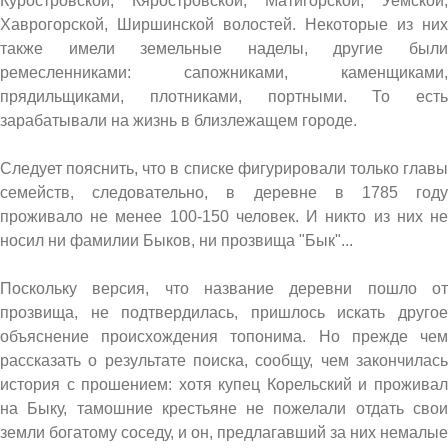
Куростровской, Кяростровской, Матигорской, Уемской,
Хаврогорской, Ширшинской волостей. Некоторые из них
также имели земельные наделы, другие были
ремесленниками: сапожниками, каменщиками,
прядильщиками, плотниками, портными. То есть
зарабатывали на жизнь в близлежащем городе.
Следует пояснить, что в списке фигурировали только главы
семейств, следовательно, в деревне в 1785 году
проживало не менее 100-150 человек. И никто из них не
носил ни фамилии Быков, ни прозвища "Бык"...
Поскольку версия, что название деревни пошло от
прозвища, не подтвердилась, пришлось искать другое
объяснение происхождения топонима. Но прежде чем
рассказать о результате поиска, сообщу, чем закончилась
история с прошением: хотя купец Корельский и проживал
на Быку, тамошние крестьяне не пожелали отдать свои
земли богатому соседу, и он, предлагавший за них немалые