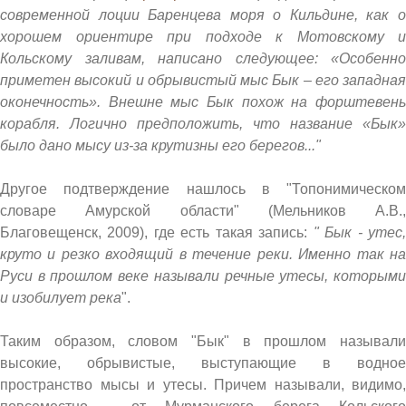
современной лоции Баренцева моря о Кильдине, как о
хорошем ориентире при подходе к Мотовскому и
Кольскому заливам, написано следующее: «Особенно
приметен высокий и обрывистый мыс Бык – его западная
оконечность». Внешне мыс Бык похож на форштевень
корабля. Логично предположить, что название «Бык»
было дано мысу из-за крутизны его берегов..."
Другое подтверждение нашлось в "Топонимическом
словаре Амурской области" (Мельников А.В.,
Благовещенск, 2009), где есть такая запись:
" Бык - утес
круто и резко входящий в течение реки. Именно так на
Руси в прошлом веке называли речные утесы, которыми
и изобилует река
".
Таким образом, словом "Бык" в прошлом называли
высокие, обрывистые, выступающие в водное
пространство мысы и утесы. Причем называли, видимо,