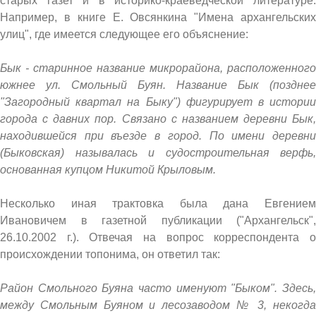
старых газет и в историко-краеведческой литературе.
Например, в книге Е. Овсянкина "Имена архангельских
улиц", где имеется следующее его объяснение:
Бык - старинное название микрорайона, расположенного
южнее ул. Смольный Буян. Название Бык (позднее
"Загородный квартал на Быку") фигурирует в истории
города с давних пор. Связано с названием деревни Бык,
находившейся при въезде в город. По имени деревни
(Быковская) называлась и судостроительная верфь,
основанная купцом Никитой Крыловым.
Несколько иная трактовка была дана Евгением
Ивановичем в газетной публикации ("Архангельск",
26.10.2002 г.). Отвечая на вопрос корреспондента о
происхождении топонима, он ответил так:
Район Смольного Буяна часто именуют "Быком". Здесь,
между Смольным Буяном и лесозаводом № 3, некогда