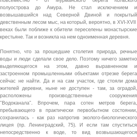
повсеместно - от Мурманского берега Кольского
полуострова до Амура. Не стал исключением и
возвышавшийся над Северной Двиной и покрытый
девственным лесом мыс, на который, вероятно, в XVI-XVII
веках были поближе к обители переселены монастырские
крестьяне. Так и возникла на нем одноименная деревня.
Понятно, что за прошедшие столетия природа, речные
воды и люди сделали свое дело. Поэтому ничего заметно
выделяющегося на этом, давно выравненном и
застроенном промышленными объектами отрезке берега
сейчас не найти. Да и на сам участок, где стояли дома
жителей деревни, ныне не доступен - там, за оградой,
расположены производственные сооружения
"Водоканала". Впрочем, пара сотен метров берега,
пребывающего в практически первобытном состоянии,
сохранилась - как раз напротив эколого-биологического
лицея (пр. Ленинградский, 75). И если там спуститься
непосредственно к воде, то вид возвышающегося