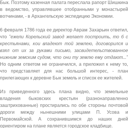
Бык. Поэтому казенная палата переслала рапорт Шишкина
в ведомство, управлявшее отобранными у монастырей
вотчинами, - в Архангельскую экспедицию Экономии.
6 февраля 1786 года ее директор Аврам Захарьин ответил,
что
"ежели Корельский завод желает построить, то б с
крестьянами, кои владеют той землею, договорился и
взял от их за руками письмо, засвидетельствованное
нижним земским судом, что они ту землю ему отдают..."
Но одним ответом не ограничился, а приложил к нему то,
что представляет для нас большой интерес, - план
прилегающих к деревне Бык земель и список ее жителей.
Из приведенного здесь плана видно, что земельные
владения быковских крестьян (разнонаправленно
заштрихованные) простирались по обе стороны почтовой
дороги между нынешними улицами П. Усова и
Первомайской. А сохранившимся до наших дней
ориентиром на плане является городское кладбище.