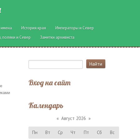
ы
 имена
История края
Императоры и Север
, поляки и Север
Заметки архивиста
Вход на сайт
ые
иками
Календарь
«
Август 2026
»
Пн
Вт
Ср
Чт
Пт
Сб
Вс