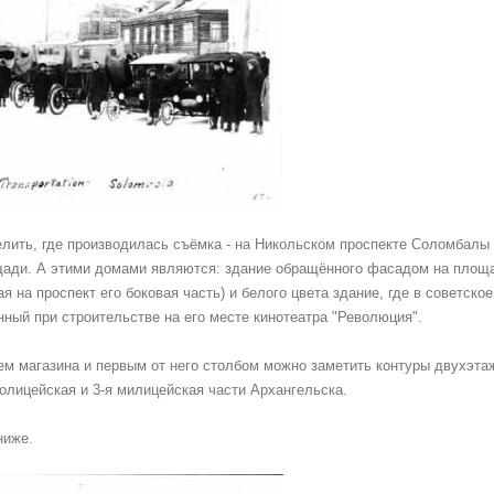
ить, где производилась съёмка - на Никольском проспекте Соломбалы
ощади. А этими домами являются: здание обращённого фасадом на площ
 на проспект его боковая часть) и белого цвета здание, где в советско
ный при строительстве на его месте кинотеатра "Революция".
ем магазина и первым от него столбом можно заметить контуры двухэта
олицейская и 3-я милицейская части Архангельска.
ниже.