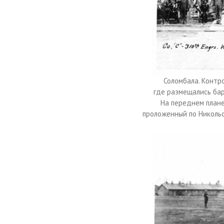
Соломбала. Контро
где размещались ба
На переднем плане
проложенный по Никольс