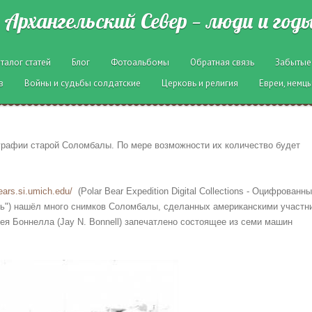
Архангельский Север — люди и год
талог статей
Блог
Фотоальбомы
Обратная связь
Забытые
в
Войны и судьбы солдатские
Церковь и религия
Евреи, немцы
графии старой Соломбалы. По мере возможности их количество будет
bears.si.umich.edu/
(Polar Bear Expedition Digital Collections - Оцифрованн
дь") нашёл много снимков Соломбалы, сделанных американскими участн
жея Боннелла (Jay N. Bonnell) запечатлено состоящее из семи машин