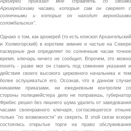
Архиерей приказал мне справлять со своими
Архиерейскими часами, которые сам он сверяет с
солнечными и которые он находит вернейшими
соломбальских".
Однако о том, как архиерей (то есть епископ Архангельский
и Холмогорский) в короткие зимние и частые на Севере
пасмурные дни определяет по солнечным часам точное
время, ключарь ничего не сообщил. Впрочем, это можно
понять - разве мог он ставить под сомнение указания и
действия своего высокого церковного начальника и тем
более ослушиваться его. Осознав, что в данном случае
никакими приказами, ни ежедневным контролем со
стороны полицмейстера дело не поправишь, губернатор
Фрибес решил без лишнего шума удалить от заведования
часами своенравного ключаря, согласившегося отныне
только "по возможности" их сверять. В этой связи вскоре
состоялись открытые торги на право обслуживания