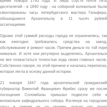
время пожара 1793 года. И лишь спустя почти пять
десятилетий - в 1840 году - на соборной колокольне были
смонтированы часы петербургского мастера Гельфера,
обошедшиеся Архангельску в 11 тысяч рублей
ассигнациями.
Однако этой суммой расходы города не ограничились, так
как ежегодно требовались средства на завод,
обслуживание и ремонт часов. Причем деньги по той поре
немалые. И хотя они регулярно выделялись, Архангельск
не мог похвастаться точностью хода своих главных часов.
Собственно говоря, по этой причине и началась переписка,
которая легла в основу данной истории.
21 января 1847 года архангельский гражданский
губернатор Викентий Францевич Фрибес сразу же после
посещения Соломбалы приказал подвезти себя к
колокольне кафедрального собора. Взглянув на городские
часы и сверив их со своими, только что точно