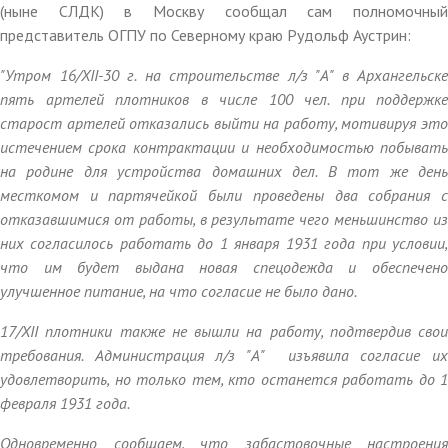
(ныне СЛДК) в Москву сообщал сам полномочный
представитель ОГПУ по Северному краю Рудольф Аустрин:
"Утром 16/XII-30 г. на строительстве л/з "А" в Архангельске
пять артелей плотников в числе 100 чел. при поддержке
старост артелей отказались выйти на работу, мотивируя это
истечением срока контрактации и необходимостью побывать
на родине для устройства домашних дел. В тот же день
месткомом и партячейкой были проведены два собрания с
отказавшимися от работы, в результате чего меньшинство из
них согласилось работать до 1 января 1931 года при условии,
что им будет выдана новая спецодежда и обеспечено
улучшенное питание, на что согласие не было дано.
17/XII плотники также не вышли на работу, подтвердив свои
требования. Администрация л/з "А" изъявила согласие их
удовлетворить, но только тем, кто останется работать до 1
февраля 1931 года.
Одновременно сообщаем, что забастовочные настроения