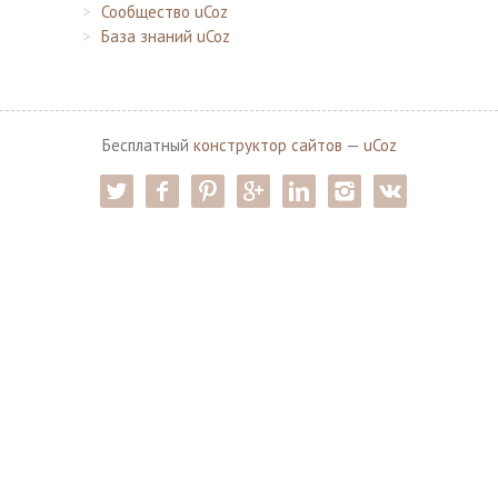
Сообщество uCoz
База знаний uCoz
Бесплатный
конструктор сайтов
—
uCoz
twitter
facebook
pinterest
google-pl
linkedin
instagram
vk