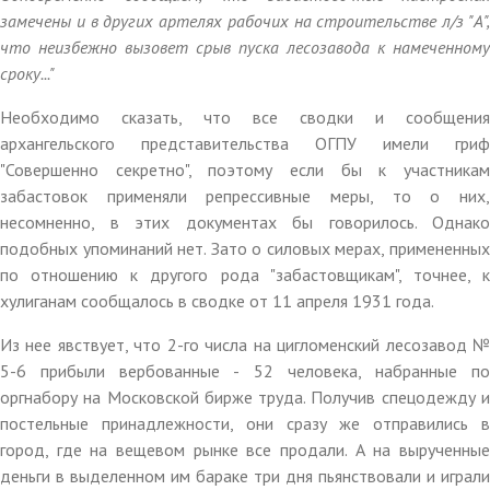
замечены и в других артелях рабочих на строительстве л/з "А",
что неизбежно вызовет срыв пуска лесозавода к намеченному
сроку..."
Необходимо сказать, что все сводки и сообщения
архангельского представительства ОГПУ имели гриф
"Совершенно секретно", поэтому если бы к участникам
забастовок применяли репрессивные меры, то о них,
несомненно, в этих документах бы говорилось. Однако
подобных упоминаний нет. Зато о силовых мерах, примененных
по отношению к другого рода "забастовщикам", точнее, к
хулиганам сообщалось в сводке от 11 апреля 1931 года.
Из нее явствует, что 2-го числа на цигломенский лесозавод №
5-6 прибыли вербованные - 52 человека, набранные по
оргнабору на Московской бирже труда. Получив спецодежду и
постельные принадлежности, они сразу же отправились в
город, где на вещевом рынке все продали. А на вырученные
деньги в выделенном им бараке три дня пьянствовали и играли