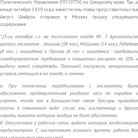
Политического Управления (ПП ОГПУ) по Северному краю. Так, в
конце октября 1929 года заместитель главы представительства
Август Шийрон отправил в Москву сводку следующего
содержания:
"23-го октября с.г. на лесопильном заводе № 3 Архангельска
артели лесокатов - Заикина (38 чел.), Майшева (14 чел.), Лебедева
(8 чел. с лошадями) и Папина (6 чел. с лошадями) - предъявили
заводоуправлению требования о повышении расценок на 50% и
выдачи новой спецодежды. Причиной послужили ненормальные
условия, имеющиеся на заводе, а именно:
а. При заключении труддоговоров с лесокатами была
обусловлена предварительная разборка леса по породам и
сортам, тогда как в большинстве своем буксиры приводят
плоты в смешанном виде: сосна, ель, лиственница и другие
породы, выкатка которых вообще не была обусловлена.
б. Отсутствие у рабочих сапог, выдача которых колдоговором
предусмотрена. С наступлением осеннего времени работа без
них становится невыносимой.