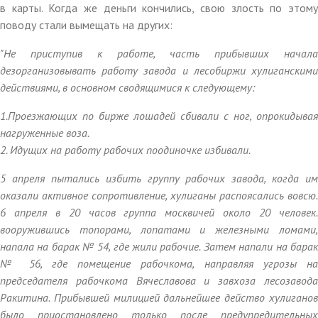
в карты. Когда же деньги кончились, свою злость по этому
поводу стали вымещать на других:
"Не приступив к работе, часть прибывших начала
дезорганизовывать работу завода и лесобиржи хулиганскими
действиями, в основном сводящимися к следующему:
1.Проезжающих по бирже лошадей сбивали с ног, опрокидывая
нагруженные воза.
2. Идущих на работу рабочих поодиночке избивали.
5 апреля пытались избить группу рабочих завода, когда им
оказали активное сопротивление, хулиганы распоясались вовсю.
6 апреля в 20 часов группа москвичей около 20 человек.
вооружившись топорами, лопатами и железными ломами,
напала на барак № 54, где жили рабочие. Затем напали на барак
№ 56, где помещение рабочкома, направляя угрозы на
председателя рабочкома Вячеславова и завхоза лесозавода
Ракитина. Прибывшей милицией дальнейшее действо хулиганов
было приостановлено только после предупредительных