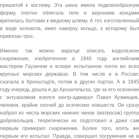
пришитой к костюму. Эта шина имела подковообразную
форму, плотно облегала тело и верхними концами
крепилась болтами к медному шлему. А тот, изготовленный
в виде колокола, имел наверху кольцо, к которому был
привязан трос.
Именно так можно вкратце описать водолазное
снаряжение, изобретенное в 1840 году английским
мастером Гаузеном и вскоре испытанное почти во всех
крупных морских державах. В том числе и в России:
сначала в Кронштадте, потом в других портах. А в 1845
году очередь дошла и до Архангельска, где за его освоение
с энтузиазмом взялся контр-адмирал Павел Кузмищев,
человек, крайне охочий до всяческих новшеств. Он сразу
набрал из числа морских нижних чинов (матросов) группу
добровольцев, теоретически их подготовил и даже сам
первым примерил снаряжение. Более того, опять же
первым его испытал. Правда, совершил погружение не в