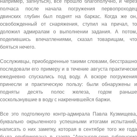
например, запнуться), все прошло благополучно, и через
полчаса после начала погружения первопроходец
двинских глубин был поднят на баркас. Когда же он,
освобожденный от снаряжения, ступил на причал, то
доложил адмиралам о выполнении задания. А потом,
поделившись впечатлениями, сказал товарищам, что
бояться нечего.
Сослуживцы, приободренные такими словами, бесстрашно
последовали его примеру и в течение августа практически
ежедневно спускались под воду. А вскоре погружения
принесли и практическую пользу: были обнаружены и
подняты десять полос железа, годом раньше
соскользнувшие в воду с накренившейся баржи.
Все это подтолкнуло контр-адмирала Павла Кузмищева,
буквально окрыленного успешными итогами испытаний,
написать о них заметку, которая в сентябре того же года
была опубликована в газете "Архангельские губернские