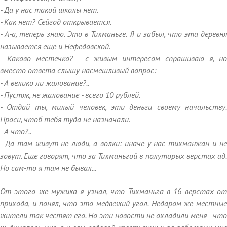
- Да у нас такой школы нет.
- Как нет? Сейгод открывается.
- А-а, теперь знаю. Это в Тихманьге. Я и забыл, что эта деревня
называется еще и Нефедовской.
- Каково местечко? - с живым интересом спрашиваю я, но
вместо ответа слышу насмешливый вопрос:
- А велико ли жалование?..
- Пустяк, не жалование - всего 10 рублей.
- Отдай ты, милый человек, эти деньги своему начальству.
Проси, чтоб тебя туда не назначали.
- А что?..
- Да там живут не люди, а волки: иначе у нас тихманжан и не
зовут. Еще говорят, что за Тихманьгой в полуторых верстах ад.
Но сам-то я там не бывал...
От этого же мужика я узнал, что Тихманьга в 16 верстах от
прихода, и понял, что это медвежий угол. Недаром же местные
жители так честят его. Но эти новости не охладили меня - что