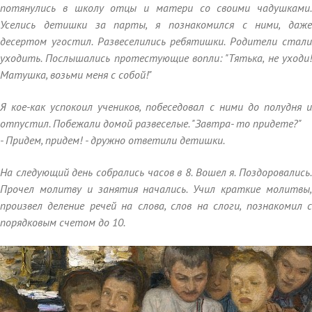
потянулись в школу отцы и матери со своими чадушками.
Уселись детишки за парты, я познакомился с ними, даже
десертом угостил. Развеселились ребятишки. Родители стали
уходить. Послышались протестующие вопли: "Тятька, не уходи!
Матушка, возьми меня с собой!"
Я кое-как успокоил учеников, побеседовал с ними до полудня и
отпустил. Побежали домой развеселые. "Завтра- то придете?"
- Придем, придем! - дружно ответили детишки.
На следующий день собрались часов в 8. Вошел я. Поздоровались.
Прочел молитву и занятия начались. Учил краткие молитвы,
произвел деление речей на слова, слов на слоги, познакомил с
порядковым счетом до 10.