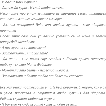
- И постоянно курите?
- Да, всегда курим. И свой табак имеем...
Некоторые при этом вытащили из карманов своих штанишек
капшуки - цветные мешочки с махоркой.
- Ах, как нехорошо! Ведь вам вредно курить - свое здоровье
портите!
После этих слов они удивленно уставились на меня, а затем
наперебой загалдели:
- А нас курить заставляют!
- Заставляют?.. Кто же это?
- Да наши - мне тятя еще сегодня с Лепши привез четверку
табаку, - сказал Митя Федотов.
- Может ли это быть? - переспрашиваю я.
- Заставляют и бают: табак от болести спасает.
Все мальчики подтвердили это. Я был поражен. С жаром, как мог
и умел, рассказал о страшном вреде курения для здоровья.
Ребята слушали, побросав окурки.
- Я больше не буду курить! - сказал один из них.