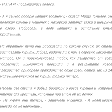
- И я! И я! - послышались голоса.
- А я сейчас подарю капшук водяному, - сказал Мища Томилов. Он
положил камень в мешочек с махоркой, затянул вязки и швырнул
в озеро. Побросали в воду капшуки и остальные юные
курильщики.
На обратном пути они рассказали, по какому случаю их стали
заставлять курить. Забрел, видите ли, к ним в деревню какой-то
матрос. Он и порекомендовал табак, как лекарство от всех
"болестей". Тихманжане поверили и в результате новое
"лекарство" приобрело гражданство даже среди детей. Так, из 14
мальчиков-учеников не курили только пятеро.
Недели две спустя я добыл брошюру о вреде курения и устроил
чтение для крестьян, напомнив при этом об их детях.
- Не курят они теперь, - зашумели мужички. - И навязываем
иногда, да не навяжешь...