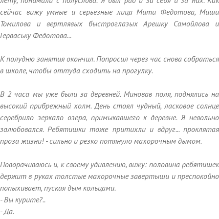
лету, понимали с полуслова. Я был рад и за себя и за них. Как
сейчас вижу умные и серьезные лица Мити Федотова, Миши
Томилова и вертлявых быстроглазых Арешку Самойлова и
Герваську Федотова...
К полудню занятия окончил. Попросил через час снова собраться
в школе, чтобы оттуда сходить на прогулку.
В 2 часа мы уже были за деревней. Миновав поля, поднялись на
высокий прибрежный холм. День стоял чудный, ласковое солнце
серебрило зеркало озера, примыкавшего к деревне. Я невольно
залюбовался. Ребятишки тоже притихли и вдруг... проклятая
проза жизни! - сильно и резко потянуло махорочным дымом.
Поворачиваюсь и, к своему удивлению, вижу: половина ребятишек
держит в руках толстые махорочные завертыши и преспокойно
попыхивает, пуская дым кольцами.
- Вы курите?..
- Да.