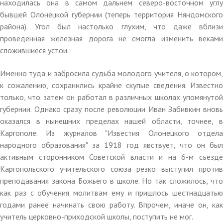
находилась она в самом дальнем северо-восточном углу
бывшей Олонецкой губернии (теперь территория Няндомского
района). Угол был настолько глухим, что даже вблизи
проведенная железная дорога не смогла изменить веками
сложившиеся устои.
Именно туда и забросила судьба молодого учителя, о котором,
к сожалению, сохранились крайне скупые сведения. Известно
только, что затем он работал в различных школах упомянутой
губернии. Однако сразу после революции Иван Забивкин вновь
оказался в нынешних пределах нашей области, точнее, в
Каргополе. Из журналов "Известия Олонецкого отдела
народного образования" за 1918 год явствует, что он был
активным сторонником Советской власти и на 6-м съезде
Каргопольского учительского союза резко выступил против
преподавания закона Божьего в школе. Но так сложилось, что
как раз с обучения молитвам ему и пришлось шестнадцатью
годами ранее начинать свою работу. Впрочем, иначе он, как
учитель церковно-приходской школы, поступить не мог.