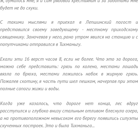
ж, думалось мне, я и сам рядовой крестьянин и за заботами мне
будет не до скуки.
С такими мыслями я приехал в Лепшинский погост и
представился своему заведующему - местному приходскому
священнику. Заночевав у него, рано утром явился на станцию и с
попутчиками отправился в Тихманьгу.
Ехали эти 16 верст часов 8, если не более. Что это за дорога,
можно себе представить: грязь по колено, местами лошадь
вязла по брюхо, местами ложилась набок в жирную грязь.
Пожалев скотину, я часть пути шел пешком, начерпав при этом
полные сапоги жижи и воды.
Когда уже казалось, что дороге нет конца, лес вдруг
расступился и глубоко внизу стальным отливом блеснуло озеро,
а на противоположном невысоком его берегу появились силуэты
скученных построек. Это и была Тихманьга...