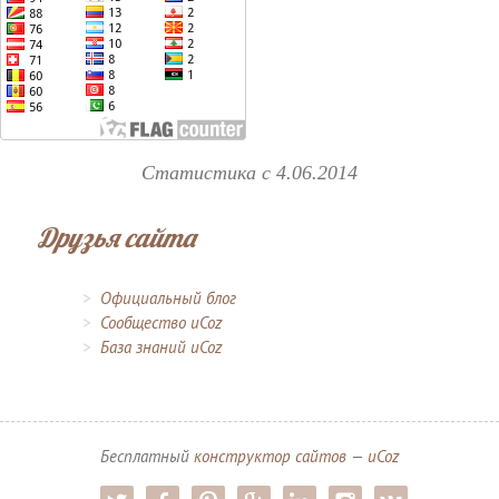
Статистика с 4.06.2014
Друзья сайта
Официальный блог
Сообщество uCoz
База знаний uCoz
Бесплатный
конструктор сайтов
—
uCoz
twitter
facebook
pinterest
google-pl
linkedin
instagram
vk