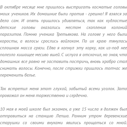
В октябре месяце мне пришлось выстригать косматые головы
моих учеников. Их домашние были против - грешно! Я взялся за
дело сам. И опять пришлось удивляться, так как кудластые
детские головы оказались местом скопления колоний
паразитов. Помню ученика Третьякова. На голове у него были
коросты, а волосы срослись войлоком. По их краю тянулась
сплошная масса грязи. Едва я копнул эту корку, как из-под нее
полезло кишащее месиво вшей. С испуга я отскочил, но зная, что
домашних все равно не заставить постричь, вновь храбро стал
снимать волосы. Конечно, после стрижки пришлось тотчас же
переменить белье.
Так встретил меня этот глухой, забытый всеми уголок. Зато
провожал он меня торжественно и сердечно.
10 мая в моей школе был экзамен, а уже 15 числа я должен был
отправиться на станцию Лепша. Ранним утром деревенские
старушки со своими внуками явились прощаться со мной.