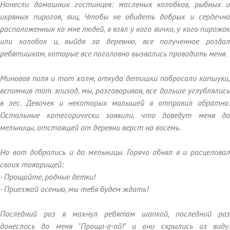
Нанесли домашних гостинцев: масленых колобков, рыбных и
икряных пирогов, яиц. Чтобы не обидеть добрых и сердечно
расположенных ко мне людей, я взял у кого яичко, у кого пирожок
или колобок и, выйдя за деревню, все полученное роздал
ребятишкам, которые все поголовно вызвались проводить меня.
Миновав поля и тот холм, откуда детишки побросали капшуки,
вспомнив тот эпизод, мы, разговаривая, все дальше углублялись
в лес. Девочек и некоторых малышей я отправил обратно.
Остальные категорически заявили, что доведут меня до
мельницы, отстоящей от деревни верст на восемь.
Но вот добрались и до мельницы. Горячо обнял я и расцеловал
своих товарищей:
- Прощайте, родные детки!
- Приезжай осенью, мы тебя будем ждать!
Последний раз я махнул ребятам шапкой, последний раз
донеслось до меня "Проща-а-ай!" и они скрылись из виду.