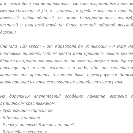
и в самом деле, как не радоваться: мои мечты, молодые горячие
мечты сбываются! Да, я - учитель, и предо мною тот, правда,
тяжелый, неблагодарный, но зато благородно-возвышенный,
честный и полезный труд на благо темной забитой русской
деревни.
Сначала 120 верст - от Каргополя до Устьлюши - я ехал на
почтовых лошадях. Потом целый день пришлось плыть рекою
Мошею на крохотной вертлявой лодченке-душегубке, всю дорогу
трепеща при мысли оказаться в воде, ибо от малейшего
волнения она кренилась и готова была перевернуться. Затем
вновь пришлось путешествовать на лошади, но уже верхом.
Из дорожных впечатлений особенно памятна встреча с
лепшинским крестьянином.
- Куда едешь? - спросил он.
- В Лепшу учителем.
- К нам учителем? В какое училище?
- В Нефедовскую школу.