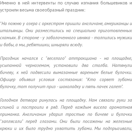
Именно в ней интервенты по случаю изгнания большевиков и
устроили весьма своеобразный праздник:
"На пожню у озера с оркестром пришли англичане, американцы и
итальянцы. Они разместились на специально приготовленных
скамьях. В стороне - у заболоченного ивняка - толпились мужики
и бабы, а мы, ребятишки, шныряли всюду.
Праздник начался с "веселого" аттракциона - на площадке,
усыпанной черноземом, установили два столба. Натянули
бичеву, к ней подвесили вымазанные вареньем белые булочки.
Офицер объявил условия состязания: "Кто сорвет зубами
булочку, тот получит приз - шоколадку и пять пачек галет".
Голодная детвора ринулась на площадку. Нам связали руки за
спиной и построили в ряд. Перед каждым висела ароматная
приманка. Англичанин ударил тростью по бичеве и булочки
"заплясали" перед глазами. Они были посажены на железные
крюки и их было трудно ухватить зубами. Мы подпрыгивали,