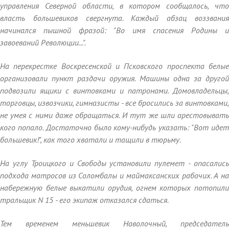
управления Северной области, в котором сообщалось, что
власть большевиков свергнута. Каждый абзац воззвания
начинался пышной фразой: "Во имя спасения Родины и
завоеваний Революции...".
На перекрестке Воскресенской и Псковского проспекта белые
организовали пункт раздачи оружия. Машины одна за другой
подвозили ящики с винтовками и патронами. Домовладельцы,
торговцы, извозчики, гимназисты - все бросились за винтовками,
не умея с ними даже обращаться. И тут же шли арестовывать
кого попало. Достаточно было кому-нибудь указать: "Вот идет
большевик!", как того хватали и тащили в тюрьму.
На углу Троицкого и Свободы установили пулемет - опасались
подхода матросов из Соломбалы и маймаксанских рабочих. А на
набережную белые выкатили орудия, огнем которых потопили
тральщик N 15 - его экипаж отказался сдаться.
Тем временем меньшевик Наволочный, председатель