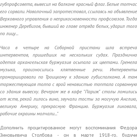
губпрофсовета, вывесил на балконе красный флаг. Белые тотчас
его сорвали. Наволочный запротестовал, ссылаясь на объявление
Верховного управления о неприкосновенности профсоюзов. Тогда
инженер Деребизов, бывший во главе отряда белых, ударил того
по лицу...
Часа в четыре на Соборной пристани шла встреча
интервентов, пришедших на нескольких судах. Празднично
одетая архангельская буржуазия осыпала их цветами. Гремела
музыка, произносились клятвенные речи. Интервенты
промаршировали по Троицкому к зданию губисполкома. А там
торжествующая толпа с ярой ненавистью топтала сорванную
со здания вывеску. Вечером же в кафе "Париж" столы ломились
от яств, рекой лилось вино, звучали тосты за могучую Англию,
великую Америку, прекрасную Францию. Буржуазия ликовала,
рабочие окраины молчали..."
Дополнить процитированное могут воспоминания Федора
Зиновьевича Столбова - он в марте 1918-го, будучи