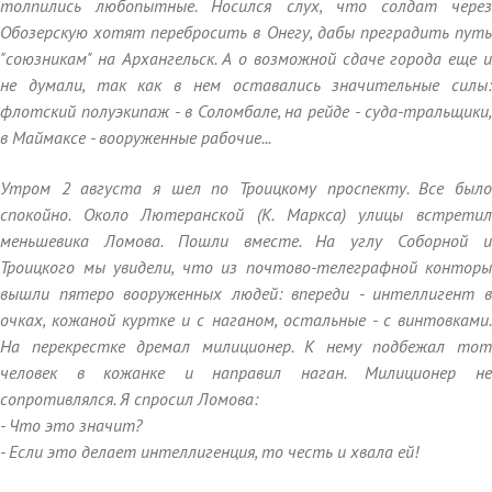
толпились любопытные. Носился слух, что солдат через
Обозерскую хотят перебросить в Онегу, дабы преградить путь
"союзникам" на Архангельск. А о возможной сдаче города еще и
не думали, так как в нем оставались значительные силы:
флотский полуэкипаж - в Соломбале, на рейде - суда-тральщики,
в Маймаксе - вооруженные рабочие...
Утром 2 августа я шел по Троицкому проспекту. Все было
спокойно. Около Лютеранской (К. Маркса) улицы встретил
меньшевика Ломова. Пошли вместе. На углу Соборной и
Троицкого мы увидели, что из почтово-телеграфной конторы
вышли пятеро вооруженных людей: впереди - интеллигент в
очках, кожаной куртке и с наганом, остальные - с винтовками.
На перекрестке дремал милиционер. К нему подбежал тот
человек в кожанке и направил наган. Милиционер не
сопротивлялся. Я спросил Ломова:
- Что это значит?
- Если это делает интеллигенция, то честь и хвала ей!