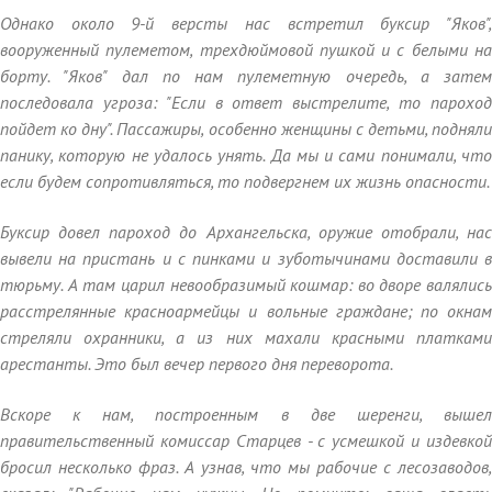
Однако около 9-й версты нас встретил буксир "Яков",
вооруженный пулеметом, трехдюймовой пушкой и с белыми на
борту. "Яков" дал по нам пулеметную очередь, а затем
последовала угроза: "Если в ответ выстрелите, то пароход
пойдет ко дну". Пассажиры, особенно женщины с детьми, подняли
панику, которую не удалось унять. Да мы и сами понимали, что
если будем сопротивляться, то подвергнем их жизнь опасности.
Буксир довел пароход до Архангельска, оружие отобрали, нас
вывели на пристань и с пинками и зуботычинами доставили в
тюрьму. А там царил невообразимый кошмар: во дворе валялись
расстрелянные красноармейцы и вольные граждане; по окнам
стреляли охранники, а из них махали красными платками
арестанты. Это был вечер первого дня переворота.
Вскоре к нам, построенным в две шеренги, вышел
правительственный комиссар Старцев - с усмешкой и издевкой
бросил несколько фраз. А узнав, что мы рабочие с лесозаводов,