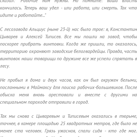
сказал: "Рабочие нам нужны. Но помните: ваша власть
кончилась. Теперь ваш удел - или работа, или смерть. Так что
идите и работайте..."
С лесозавода Альциус (ныне 23-й) нас было трое: я, Константин
Цыварев и Алексей Типисев. Все мы пошли на завод, чтобы
поскорее прибрать винтовки. Когда же пришли, то оказалось,
территорию охраняют заводские белогвардейцы. Правда, часть
винтовок наши товарищи по дружине все же успели спрятать в
лесу
.
Не пробыл я дома и двух часов, как он был окружен белыми,
посланными в Маймаксу для поиска рабочих-большевиков. После
обыска меня вновь арестовали и вместе с другими на
специальном пароходе отправили в город.
Так мы снова с Цываревым и Типисевым оказались в тюрьме,
точнее, в камере площадью 25 квадратных метров, где было не
менее ста человек. Грязь ужасная, спали сидя - кто где мог.