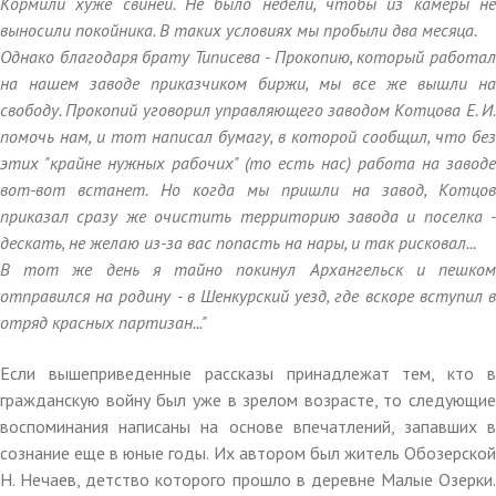
Кормили хуже свиней. Не было недели, чтобы из камеры не
выносили покойника. В таких условиях мы пробыли два месяца.
Однако благодаря брату Типисева - Прокопию, который работал
на нашем заводе приказчиком биржи, мы все же вышли на
свободу. Прокопий уговорил управляющего заводом Котцова Е. И.
помочь нам, и тот написал бумагу, в которой сообщил, что без
этих "крайне нужных рабочих" (то есть нас) работа на заводе
вот-вот встанет. Но когда мы пришли на завод, Котцов
приказал сразу же очистить территорию завода и поселка -
дескать, не желаю из-за вас попасть на нары, и так рисковал...
В тот же день я тайно покинул Архангельск и пешком
отправился на родину - в Шенкурский уезд, где вскоре вступил в
отряд красных партизан..."
Если вышеприведенные рассказы принадлежат тем, кто в
гражданскую войну был уже в зрелом возрасте, то следующие
воспоминания написаны на основе впечатлений, запавших в
сознание еще в юные годы. Их автором был житель Обозерской
Н. Нечаев, детство которого прошло в деревне Малые Озерки.