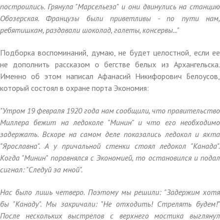
построились. Грянула "Марсельеза" и они двинулись на станцию
Обозерская. Французы были приветливы - по пути нам,
ребятишкам, раздавали шоколад, галеты, консервы..."
Подборка воспоминаний, думаю, не будет целостной, если ее
не дополнить рассказом о бегстве белых из Архангельска.
Именно об этом написал Афанасий Никифорович Белоусов,
который состоял в охране порта Экономия:
"Утром 19 февраля 1920 года нам сообщили, что правительство
Миллера бежит на ледоколе "Минин" и что его необходимо
задержать. Вскоре на самом деле показались ледокол и яхта
"Ярославна". А у причальной стенки стоял ледокол "Канада".
Когда "Минин" поравнялся с Экономией, то остановился и подал
сигнал: "Следуй за мной".
Нас было лишь четверо. Поэтому мы решили: "Задержим хотя
бы "Канаду". Мы закричали: "Не отходить! Стрелять будем!"
После нескольких выстрелов с верхнего мостика выглянул