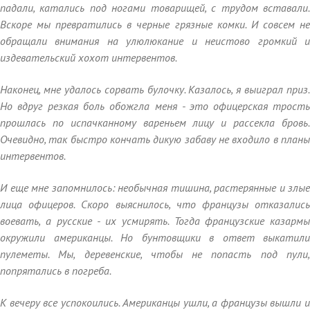
падали, катались под ногами товарищей, с трудом вставали.
Вскоре мы превратились в черные грязные комки. И совсем не
обращали внимания на улюлюкание и неистово громкий и
издевательский хохот интервентов.
Наконец, мне удалось сорвать булочку. Казалось, я выиграл приз.
Но вдруг резкая боль обожгла меня - это офицерская трость
прошлась по испачканному вареньем лицу и рассекла бровь.
Очевидно, так быстро кончать дикую забаву не входило в планы
интервентов.
И еще мне запомнилось: необычная тишина, растерянные и злые
лица офицеров. Скоро выяснилось, что французы отказались
воевать, а русские - их усмирять. Тогда французские казармы
окружили американцы. Но бунтовщики в ответ выкатили
пулеметы. Мы, деревенские, чтобы не попасть под пули,
попрятались в погреба.
К вечеру все успокоились. Американцы ушли, а французы вышли и