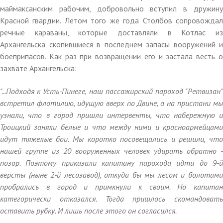
маймаксанским рабочим, добровольно вступил в дружину
Красной гвардии. Летом того же года Столбов сопровождал
речные караваны, которые доставляли в Котлас из
Архангельска скопившиеся в последнем запасы вооружений и
боеприпасов. Как раз при возвращении его и застала весть о
захвате Архангельска:
"...Подходя к Усть-Пинеге, наш пассажирский пароход "Ретвизан"
встретил флотилию, идущую вверх по Двине, а на пристани мы
узнали, что в город пришли интервенты, что набережную и
Троицкий заняли белые и что между ними и красноармейцами
идут тяжелые бои. Мы коротко посовещались и решили, что
нашей группе из 20 вооруженных человек удирать обратно -
позор. Поэтому приказали капитану парохода идти до 9-й
версты (ныне 2-й лесозавод), откуда бы мы лесом и болотами
пробрались в город и примкнули к своим. Но капитан
категорически отказался. Тогда пришлось скомандовать
оставить рубку. И лишь после этого он согласился.