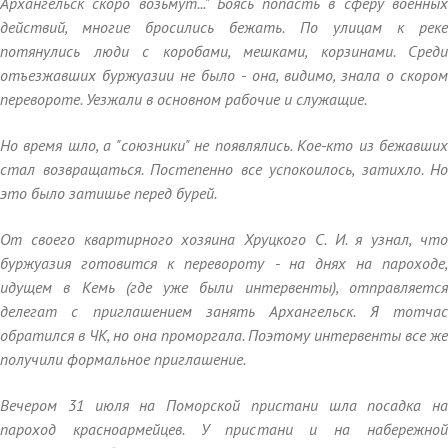
Архангельск скоро возьмут..." Боясь попасть в сферу военных
действий, многие бросились бежать. По улицам к реке
потянулись люди с коробами, мешками, корзинами. Среди
отъезжавших буржуазии не было - она, видимо, знала о скором
перевороте. Уезжали в основном рабочие и служащие.
Но время шло, а "союзники" не появлялись. Кое-кто из бежавших
стал возвращаться. Постепенно все успокоилось, затихло. Но
это было затишье перед бурей.
От своего квартирного хозяина Хруцкого С. И. я узнал, что
буржуазия готовится к перевороту - на днях на пароходе,
идущем в Кемь (где уже были интервенты), отправляется
делегат с приглашением занять Архангельск. Я тотчас
обратился в ЧК, но она проморгала. Поэтому интервенты все же
получили формальное приглашение.
Вечером 31 июля на Поморской пристани шла посадка на
пароход красноармейцев. У пристани и на набережной