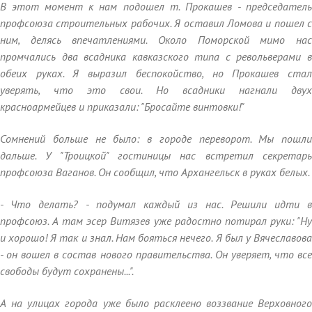
В этот момент к нам подошел т. Прокашев - председатель
профсоюза строительных рабочих. Я оставил Ломова и пошел с
ним, делясь впечатлениями. Около Поморской мимо нас
промчались два всадника кавказского типа с револьверами в
обеих руках. Я выразил беспокойство, но Прокашев стал
уверять, что это свои. Но всадники нагнали двух
красноармейцев и приказали: "Бросайте винтовки!"
Сомнений больше не было: в городе переворот. Мы пошли
дальше. У "Троицкой" гостиницы нас встретил секретарь
профсоюза Ваганов. Он сообщил, что Архангельск в руках белых.
- Что делать? - подумал каждый из нас. Решили идти в
профсоюз. А там эсер Витязев уже радостно потирал руки: "Ну
и хорошо! Я так и знал. Нам бояться нечего. Я был у Вячеславова
- он вошел в состав нового правительства. Он уверяет, что все
свободы будут сохранены...".
А на улицах города уже было расклеено воззвание Верховного