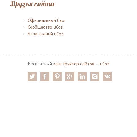
Друзья сайта
Официальный блог
Сообщество uCoz
База знаний uCoz
Бесплатный
конструктор сайтов
—
uCoz
twitter
facebook
pinterest
google-pl
linkedin
instagram
vk