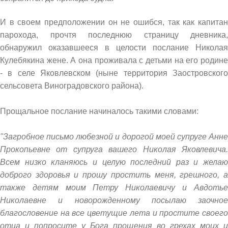
И в своем предположении он не ошибся, так как капитан
парохода, прочтя последнюю страницу дневника,
обнаружил оказавшееся в целости послание Николая
Кулебякина жене. А она проживала с детьми на его родине
- в селе Яковлевском (ныне территория Заостровского
сельсовета Виноградовского района).
Прощальное послание начиналось такими словами:
"Загробное письмо любезной и дорогой моей супруге Анне
Прокопьевне от супруга вашего Николая Яковлевича.
Всем низко кланяюсь и целую последний раз и желаю
доброго здоровья и прошу простить меня, грешного, а
также детям моим Петру Николаевичу и Авдотье
Николаевне и новорожденному посылаю заочное
благословение на все цветущие лета и простите своего
отца и попросите у Бога прощения во грехах моих и