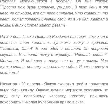
Николая, метающегося в постели. Он мне сказал:
"Прости мою душу грешную, умираю". В тот день я от
него не отходил, все от него отнимал. Что схватит, то
рвет. Хотел порвать дневник свой, но я не дал. Хватал и
ножик и вилку, хотел живот резать.
На 3-й день Пасхи Николай Разделся нагишом, соскочил с
постели, стал колотить кулаками койку и кричать:
"Поживем, Саня!" Я его одел и повалил. Он попросил
окутать. Я затопил печку и окрикнул: "Николай, спишь?"
Молчание. Я подошел и вижу, что он уже помер. Мне
жутко стало, потому что остался один. Я зажег свечу и
покадил..."
Назавтра - 20 апреля - Яшков сколотил гроб и попытался
выдолбить могилу. Однако вечная мерзлота оказалась не
под силу ослабшему человеку, поэтому пришлось
похоронить Николая Кулебякина прямо в снег.