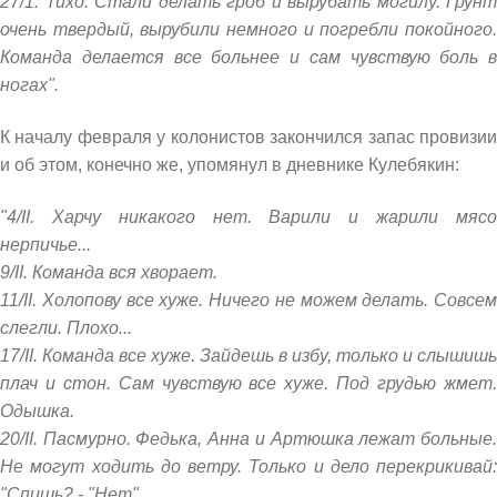
27/1. Тихо. Стали делать гроб и вырубать могилу. Грунт
очень твердый, вырубили немного и погребли покойного.
Команда делается все больнее и сам чувствую боль в
ногах".
К началу февраля у колонистов закончился запас провизии
и об этом, конечно же, упомянул в дневнике Кулебякин:
"4/II. Харчу никакого нет. Варили и жарили мясо
нерпичье...
9/II. Команда вся хворает.
11/II. Холопову все хуже. Ничего не можем делать. Совсем
слегли. Плохо...
17/II. Команда все хуже. Зайдешь в избу, только и слышишь
плач и стон. Сам чувствую все хуже. Под грудью жмет.
Одышка.
20/II. Пасмурно. Федька, Анна и Артюшка лежат больные.
Не могут ходить до ветру. Только и дело перекрикивай:
"Спишь? - "Нет".