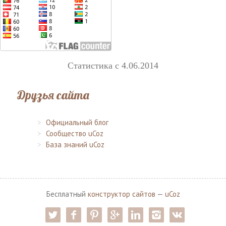
Статистика с 4.06.2014
Друзья сайта
Официальный блог
Сообщество uCoz
База знаний uCoz
Бесплатный
конструктор сайтов
—
uCoz
twitter
facebook
pinterest
google-pl
linkedin
instagram
vk