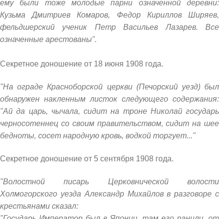
ему были тоже молодые парни означенной деревни:
Кузьма Дмитриев Комаров, Федор Кириллов Ширяев,
фельдшерский ученик Петр Васильев Лазарев. Все
означенные арестованы".
Секретное доношение от 18 июня 1908 года.
"На ограде Красноборской церкви (Печорский уезд) был
обнаружен накленным листок следующего содержания:
"Ай да царь, чычала, сидит на троне Николай государь
черносотеннец со своим правительством, сидит на шее
бедноты, сосет народную кровь, водкой торгует..."
Секретное доношение от 5 сентября 1908 года.
"Волостной писарь Церковнической волости
Холмогорского уезда Александр Михайлов в разговоре с
крестьянами сказал:
"Государь Император был в Японии, там его ранили, от