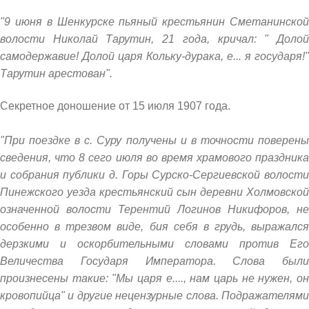
"9 июня в Шенкурске пьяный крестьянин Сметанинской
волости Николай Тарутин, 21 года, кричал: " Долой
самодержавие! Долой царя Кольку-дурака, е... я государя!"
Тарутин арестован".
Секретное доношение от 15 июля 1907 года.
"При поездке в с. Суру получены и в точности поверены
сведения, что 8 сего июля во время храмового праздника
и собрания публики д. Горы Сурско-Сергиевской волости
Пинежского уезда крестьянский сын деревни Холмовской
означенной волости Терентий Логинов Никифоров, не
особенно в трезвом виде, бия себя в грудь, выражался
дерзкими и оскорбительными словами против Его
Величества Государя Императора. Слова были
произнесены такие: "Мы царя е...., нам царь не нужен, он
кровопийца" и другие нецензурные слова. Подражателями