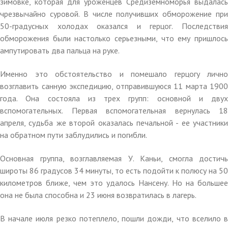
зимовке, которая для уроженцев Средиземноморья выдалась
чрезвычайно суровой. В числе получивших обморожение при
50-градусных холодах оказался и герцог. Последствия
обморожения были настолько серьезными, что ему пришлось
ампутировать два пальца на руке.
Именно это обстоятельство и помешало герцогу лично
возглавить санную экспедицию, отправившуюся 11 марта 1900
года. Она состояла из трех групп: основной и двух
вспомогательных. Первая вспомогательная вернулась 18
апреля, судьба же второй оказалась печальной - ее участники
на обратном пути заблудились и погибли.
Основная группа, возглавляемая У. Каньи, смогла достичь
широты 86 градусов 34 минуты, то есть подойти к полюсу на 50
километров ближе, чем это удалось Нансену. Но на большее
она не была способна и 23 июня возвратилась в лагерь.
В начале июля резко потеплело, пошли дожди, что вселило в