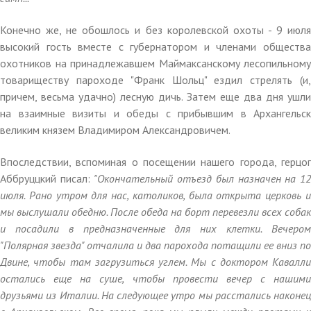
Конечно же, не обошлось и без королевской охоты - 9 июля
высокий гость вместе с губернатором и членами общества
охотников на принадлежавшем Маймаксанскому лесопильному
товариществу пароходе "Франк Шольц" ездил стрелять (и,
причем, весьма удачно) лесную дичь. Затем еще два дня ушли
на взаимные визиты и обеды с прибывшим в Архангельск
великим князем Владимиром Александровичем.
Впоследствии, вспоминая о посещении нашего города, герцог
Аббруццкий писал:
"Окончательный отъезд был назначен на 1
июля. Рано утром для нас, католиков, была открыта церковь и
мы выслушали обедню. После обеда на борт перевезли всех собак
и посадили в предназначенные для них клетки. Вечером
"Полярная звезда" отчалила и два парохода потащили ее вниз по
Двине, чтобы там загрузиться углем. Мы с доктором Кавалли
остались еще на суше, чтобы провести вечер с нашими
друзьями из Италии. На следующее утро мы расстались наконец