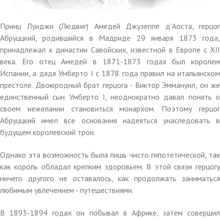
Принц Луиджи (Людвиг) Амедей Джузеппе д'Аоста, герцог
Абруццкий, родившийся в Мадриде 29 января 1873 года,
принадлежал к династии Савойских, известной в Европе с XII
века. Его отец Амедей в 1871-1873 годах был королем
Испании, а дядя Умберто I с 1878 года правил на итальянском
престоле. Двоюродный брат герцога - Виктор Эммануил, он же
единственный сын Умберто I, неоднократно давал понять о
своем нежелании становиться монархом. Поэтому герцог
Абруццкий имел все основания надеяться унаследовать в
будущем королевский трон.
Однако эта возможность была лишь чисто гипотетической, так
как король обладал крепким здоровьем. В этой связи герцогу
ничего другого не оставалось, как продолжать заниматься
любимым увлечением - путешествиями.
В 1893-1894 годах он побывал в Африке, затем совершил