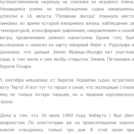
путешественников надежду на спасение из ледового плена.
Начавшиеся усилия по освобождению судна завершились
успехом и 16 августа "Полярная звезда" покинула место
зимовки, во время которой ежедневно велись наблюдения за
температурой, атмосферным давлением, направлением и силой
ветра, проявлениями земного магнетизма. Кроме того, был
исследован и нанесен на карту северный берег о. Рудольфа и
доказано, что дальше Земли Франца-Иосифа нет участков
суши, в том числе и уже якобы открытых Земель Петермана и
Короля Оскара.
5 сентября невдалеке от берегов Норвегии судно встретило
яхту "Герта". И вот тут-то герцог и узнал, что экспедиция стоила
ему не только потери пальцев, но и лишения королевского
трона.
Дело в том, что 26 июля 1900 года Умберто I был убит
анархистом. По конституции же на провозглашение нового
короля отводилось только три дня. В этой связи при