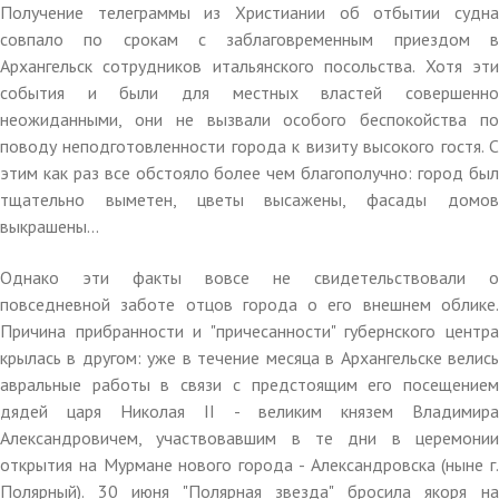
Получение телеграммы из Христиании об отбытии судна
совпало по срокам с заблаговременным приездом в
Архангельск сотрудников итальянского посольства. Хотя эти
события и были для местных властей совершенно
неожиданными, они не вызвали особого беспокойства по
поводу неподготовленности города к визиту высокого гостя. С
этим как раз все обстояло более чем благополучно: город был
тщательно выметен, цветы высажены, фасады домов
выкрашены...
Однако эти факты вовсе не свидетельствовали о
повседневной заботе отцов города о его внешнем облике.
Причина прибранности и "причесанности" губернского центра
крылась в другом: уже в течение месяца в Архангельске велись
авральные работы в связи с предстоящим его посещением
дядей царя Николая II - великим князем Владимира
Александровичем, участвовавшим в те дни в церемонии
открытия на Мурмане нового города - Александровска (ныне г.
Полярный). 30 июня "Полярная звезда" бросила якоря на