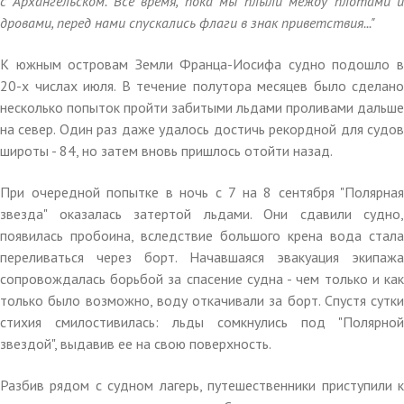
с Архангельском. Все время, пока мы плыли между плотами и
дровами, перед нами спускались флаги в знак приветствия..."
К южным островам Земли Франца-Иосифа судно подошло в
20-х числах июля. В течение полутора месяцев было сделано
несколько попыток пройти забитыми льдами проливами дальше
на север. Один раз даже удалось достичь рекордной для судов
широты - 84, но затем вновь пришлось отойти назад.
При очередной попытке в ночь с 7 на 8 сентября "Полярная
звезда" оказалась затертой льдами. Они сдавили судно,
появилась пробоина, вследствие большого крена вода стала
переливаться через борт. Начавшаяся эвакуация экипажа
сопровождалась борьбой за спасение судна - чем только и как
только было возможно, воду откачивали за борт. Спустя сутки
стихия смилостивилась: льды сомкнулись под "Полярной
звездой", выдавив ее на свою поверхность.
Разбив рядом с судном лагерь, путешественники приступили к