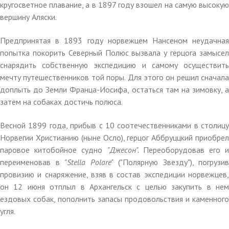
кругосветное плавание, а в 1897 году взошел на самую высокую
вершину Аляски.
Предпринятая в 1893 году норвежцем Нансеном неудачная
попытка покорить Северный Полюс вызвала у герцога замысел
снарядить собственную экспедицию и самому осуществить
мечту путешественников той поры. Для этого он решил сначала
доплыть до Земли Франца-Иосифа, остаться там на зимовку, а
затем на собаках достичь полюса.
Весной 1899 года, прибыв с 10 соотечественниками в столицу
Норвегии Христианию (ныне Осло), герцог Аббруццкий приобрел
паровое китобойное судно
"Джесон".
Переоборудовав его 
переименовав в
"Stella Polare"
("Полярную Звезду"), погрузив
провизию и снаряжение, взяв в состав экспедиции норвежцев,
он 12 июня отплыл в Архангельск с целью закупить в нем
ездовых собак, пополнить запасы продовольствия и каменного
угля.