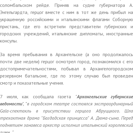
соломбальском рейде. Приняв на судне губернатора А.
Энгельгардта, герцог вместе с ним в тот же день прибыл на
украшенную российскими и итальянскими флагами Соборную
пристань, где его встретили представители губернских и
городских учреждений, итальянские дипломаты, иностранные
консулы.
За время пребывания в Архангельске (а оно продолжалось
почти две недели) герцог осмотрел город, познакомился с его
достопримечательностями, побывал в Архангелогородском
резервном батальоне, где по этому случаю был проведен
смотр и показательные учения.
7 июля, как сообщала газета
"
Архангельские губернские
ведомости
",
"
в городском театре состоялся экстраординарны
Gala-спектакль в присутствии герцога Абруццкого. Шла
трехактная драма "Багдадская принцесса" А. Дюма-сына. Перед
поднятием занавеса оркестр исполнил итальянский королевский
гимн..."