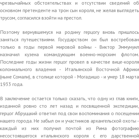
чрезвычайных обстоятельствах и отсутствии сведений об
основном претенденте на трон сын короля, не желая выглядеть
трусом, согласился взойти на престол.
Поэтому вернувшемуся на родину герцогу вновь пришлось
заняться путешествиями. Государством он был востребован
только в годы первой мировой войны - Виктор Эммунуил
назначил кузена командующим военно-морским флотом.
Последние годы жизни герцог провел в качестве вице-короля
колониального владения - Итальянской Восточной Африки
(ныне Сомали), в столице которой - Могадишо - и умер 18 марта
1933 года.
В заключение остается только сказать, что одну из глав книги,
изданной ровно сто лет назад и посвященной экспедиции,
герцог Абруццкий ответил под свои воспоминания о посещении
нашего города. Не забыл он и участников архангельской охоты -
каждый из них получил почтой из Рима фотографию
несостоявшегося итальянского короля с его дарственной