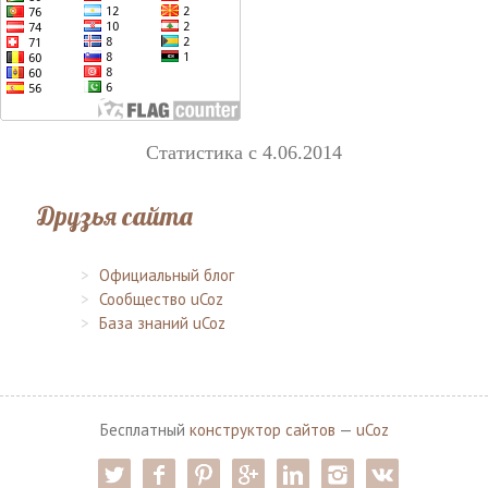
Статистика с 4.06.2014
Друзья сайта
Официальный блог
Сообщество uCoz
База знаний uCoz
Бесплатный
конструктор сайтов
—
uCoz
twitter
facebook
pinterest
google-pl
linkedin
instagram
vk