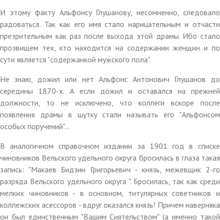
И этому факту Альфонсу Глушанову, несомненно, следовало
радоваться. Так как его имя стало нарицательным и отчасти
презрительным как раз после выхода этой драмы. Ибо стало
прозвищем тех, кто находится на содержании женщин и по
сути является "содержанкой мужского пола".
Не знаю, дожил или нет Альфонс Антонович Глушанов до
середины 1870-х. А если дожил и оставался на прежней
должности, то не исключено, что коллеги вскоре после
появления драмы в шутку стали называть его "Альфонсом
особых поручений"...
В аналогичном справочном издании за 1901 год в списке
чиновников Вельского удельного округа бросилась в глаза такая
запись: "Макаев Бидзин Григорьевич - князь, межевщик 2-го
разряда Вельского удельного округа ". Бросилась, так как среди
мелких чиновников - в основном, титулярных советников и
коллежских асессоров - вдруг оказался князь! Причем наверняка
он был единственным "Вашим Сиятельством" (а именно такой