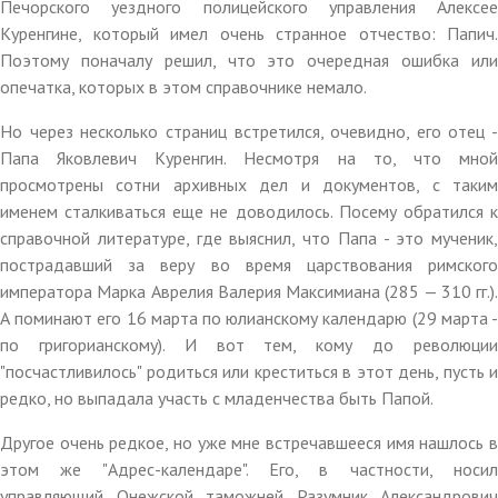
Печорского уездного полицейского управления Алексее
Куренгине, который имел очень странное отчество: Папич.
Поэтому поначалу решил, что это очередная ошибка или
опечатка, которых в этом справочнике немало.
Но через несколько страниц встретился, очевидно, его отец -
Папа Яковлевич Куренгин. Несмотря на то, что мной
просмотрены сотни архивных дел и документов, с таким
именем сталкиваться еще не доводилось. Посему обратился к
справочной литературе, где выяснил, что Папа - это мученик,
пострадавший за веру во время царствования римского
императора Марка Аврелия Валерия Максимиана (285 — 310 гг.).
А поминают его 16 марта по юлианскому календарю (29 марта -
по григорианскому). И вот тем, кому до революции
"посчастливилось" родиться или креститься в этот день, пусть и
редко, но выпадала участь с младенчества быть Папой.
Другое очень редкое, но уже мне встречавшееся имя нашлось в
этом же "Адрес-календаре". Его, в частности, носил
управляющий Онежской таможней Разумник Александрович