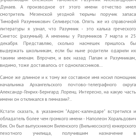
Дунаев. А производное от этого имени отчество имел
смотритель Мезенской уездной тюрьмы поручик запаса
Тимофей Разумникович Селиверстов. Опять же из справочной
литературы я узнал, что Разумник - это калька греческого
Синетос (разумный). А именины у Разумников 7 марта и 25
декабря. Представляю, сколько насмешек пришлось бы
выдержать школьникам, если бы ныне родители одарили их
такими именам. Впрочем, и век назад Папам и Разумникам,
видимо, тоже доставалось от одноклассников...
Самое же длинное и к тому же составное имя носил помощник
начальника Архангельского почтово-телеграфного округа
Александр-Генрих-Бернгард Лоренц. Интересно, на какую часть
имени он откликался в гимназии?..
Кстати сказать, в указанном "Адрес-календаре" встретился и
обладатель более чем громкого имени - Наполеон Хоральдович
Бек. Он был выпускником Виленского (Вильнюсского) юнкерского
пехотного училища, получившим назначение в