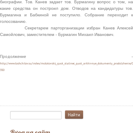
биографии. Тов. Канев задает тов. Бурмагину вопрос о том, на
какие средства он построил дом. Отводов на кандидатуры тов.
Бурмагина и Бабкиной не поступило. Собрание переходит к
голосованию.
Секретарем парторганизации избран Канев Алексей
Самойлович, заместителем - Бурмагин Михаил Иванович.
Продолжение
-
http://www.loshchilov.su/index/molotovskij_quot_stalinec_quot_arkhivnye_dokumenty_prodolzhenie/
350
Вход на сайт