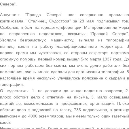
Севера".
Аннушкин: "Правда Севера" нас совершенно правильно
критиковала. "Сталинец Судостроя" за 28 мая подписывал тов.
Скобелев, я был на горпартконференции. Мы предприняли меры
по исправлению недостатков, вскрытых "Правдой Севера".
Уволили безграмотную машинистку, выгнали из типографии
пьяниц, взяли на работу квалифицированного корректора. В
первое время мы чувствовали со стороны секретаря парткома
огромную помощь, первый номер вышел 5-го марта 1937 года. До
сих пор мы работаем без сметы, мы очень долго работали без
помещения, очень много сделали для организации типографии. В
настоящее время несколько улучшилось положение с кадрами в
типографии.
О недостатках: 1. не доводим до конца поднятых вопросов, 2.
плохо обстоит дело с ответами на письма, 3. мало освещаем
партийные, комсомольские и профсоюзные организации. Плохо
обстоит дело с подпиской на газету, 735 подписчиков, в розницу
выпускаем до 4000 экземпляров, мы имеем только один газетный
киоск.
Несколько слов о себе. Когда я приехал в край, я рассказывал о