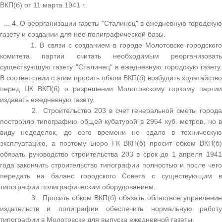
ВКП(б) от 11 марта 1941 г.
... 4. О реорганизации газеты "Сталинец" в ежедневную городскую
газету и создании для нее полиграфической базы.
1. В связи с созданием в городе Молотовске городского
комитета партии считать необходимым реорганизовать
существующую газету "Сталинец" в ежедневную городскую газету.
В соответствии с этим просить обком ВКП(б) возбудить ходатайство
перед ЦК ВКП(б) о разрешении Молотовскому горкому партии
издавать ежедневную газету.
2. Строительство 203 в счет генеральной сметы города
построило типографию общей кубатурой в 2954 куб. метров, но в
виду недоделок, до сего времени не сдало в техническую
эксплуатацию, а поэтому Бюро ГК ВКП(б) просит обком ВКП(б)
обязать руководство строительства 203 в срок до 1 апреля 1941
года закончить строительство типографии полностью и после чего
передать на баланс городского Совета с существующим в
типографии полиграфическим оборудованием.
3. Просить обком ВКП(б) обязать областное управление
издательств и полиграфии обеспечить нормальную работу
типографии в Молотовске для выпуска ежедневной газеты.