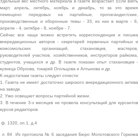
Удельный вес местного материала в газете возрастает. Если взять
март, апрель, октябрь, ноябрь и декабрь, то за это время
пемещено передовых на партийные, пропагандистские,
производственные и оборонные темы - 33, из них в марте - 6,
апреле - 4, октябре - 8, ноябре - 7.
Сейчас все чаще можно встретить корреспонденции и письма
внередакционных авторов - секретарей первичных партийных и
комсомольских организаций, стахановцев, мастеров,
руководителей участков, хозяйственников, инструкторов райкома,
студентов, учащихся и др. В газете показан опыт стахановцев -
кузнеца Обухова, токарей Огольцова и Алтынова и др.
К недостаткам газеты следует отнести:
1. Газета не имеет достаточно широкого внередакционного актива
на заводе.
2. Узко освещает вопросы партийной жизни.
3. В течение 3-х месяцев не провела консультаций для курсантов
курсов редакторов.
ф. 1320, оп.1, д.4
л. 84 Из протокола № 6 заседания Бюро Молотовского Горкома