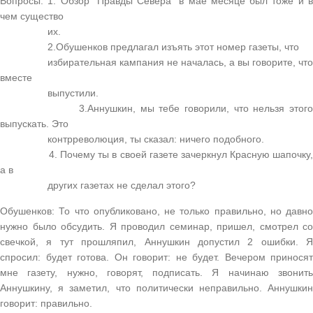
Вопросы: 1. Обзор "Правды Севера" в мае месяце был тоже и в
чем существо
их.
2.Обушенков предлагал изъять этот номер газеты, что
избирательная кампания не началась, а вы говорите, что
вместе
выпустили.
3.Аннушкин, мы тебе говорили, что нельзя этого
выпускать. Это
контрреволюция, ты сказал: ничего подобного.
4. Почему ты в своей газете зачеркнул Красную шапочку,
а в
других газетах не сделал этого?
Обушенков: То что опубликовано, не только правильно, но давно
нужно было обсудить. Я проводил семинар, пришел, смотрел со
свечкой, я тут прошляпил, Аннушкин допустил 2 ошибки. Я
спросил: будет готова. Он говорит: не будет. Вечером приносят
мне газету, нужно, говорят, подписать. Я начинаю звонить
Аннушкину, я заметил, что политически неправильно. Аннушкин
говорит: правильно.