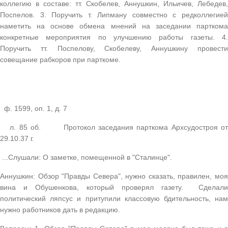
коллегию в составе: тт. Скобелев, Аннушкин, Ильичев, Лебедев,
Поспелов. 3. Поручить т. Липману совместно с редколлегией
наметить на основе обмена мнений на заседании парткома
конкретные мероприятия по улучшению работы газеты. 4.
Поручить тт. Поспелову, Скобелеву, Аннушкину провести
совещание рабкоров при парткоме.
ф. 1599, оп. 1, д. 7
л. 85 об. Протокол заседания парткома Архсудостроя от
29.10.37 г.
...Слушали: О заметке, помещенной в "Сталинце".
Аннушкин: Обзор "Правды Севера", нужно сказать, правилен, моя
вина и Обушенкова, который проверял газету. Сделали
политический ляпсус и притупили классовую бдительность, нам
нужно работников дать в редакцию.