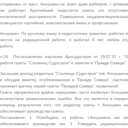
оторвалась от масс. Аннушкин не знает даже рабкоров, с активом
не работает. Крупнейший недостаток газеты это отсутствие
политической заостренности. Совершенно неудовлетворительно
освещается партийная, комсомольская жизнь и профсоюзная.
Аннушкин: По русскому языку я недостаточно грамотен, работал я
честно на редакционной работе, я работал 6 лет, люблю эту
работу.
л.24 Постановление парткома Архсудостроя от 19.07.37 г. "О
работе газеты "Сталинец Судостроя" и заметке в "Правде Севера".
Заслушав доклад редактора "Сталинца Судостроя" тов. Аннушкина
и обсудив заметку, опубликованную в "Правде Севера", партком
признает критику нашей газеты "Правдой Севера" правильной.
Газета оформляется крайне неряшливо, часто изобилует большим
количеством грамматических ошибок. Все это является в первую
очередь результатом того, что редактор газеты т. Аннушкин не
обеспечивает руководства газеты.
Постановили: 1. Освободить от работы т.Аннушкина как не
обеспечившего руководство ею. 2. Утвердить редакционную