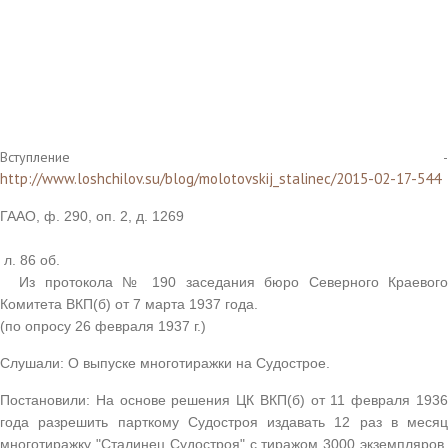
Вступление -
http://www.loshchilov.su/blog/molotovskij_stalinec/2015-02-17-544
ГААО, ф. 290, оп. 2, д. 1269
л. 86 об.
Из протокола № 190 заседания бюро Северного Краевого
Комитета ВКП(б) от 7 марта 1937 года.
(по опросу 26 февраля 1937 г.)
Слушали: О выпуске многотиражки на Судострое.
Постановили: На основе решения ЦК ВКП(б) от 11 февраля 1936
года разрешить парткому Судостроя издавать 12 раз в месяц
многотиражку "Сталинец Судостроя" с тиражом 3000 экземпляров.