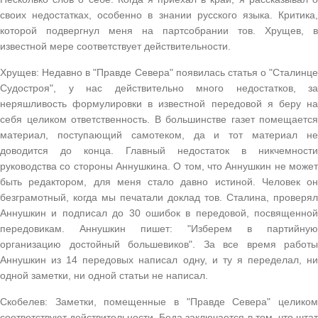
своих недостатках, особенно в знании русского языка. Критика,
которой подвергнул меня на партсобрании тов. Хрущев, в
известной мере соответствует действительности.
Хрущев: Недавно в "Правде Севера" появилась статья о "Сталинце
Судостроя", у нас действительно много недостатков, за
неряшливость формулировки в известной передовой я беру на
себя целиком ответственность. В большинстве газет помещается
материал, поступающий самотеком, да и тот материал не
доводится до конца. Главный недостаток в никчемности
руководства со стороны Аннушкина. О том, что Аннушкин не может
быть редактором, для меня стало давно истиной. Человек он
безграмотный, когда мы печатали доклад тов. Сталина, проверял
Аннушкин и подписал до 30 ошибок в передовой, посвященной
передовикам. Аннушкин пишет: "Изберем в партийную
организацию достойный большевиков". За все время работы
Аннушкин из 14 передовых написал одну, и ту я переделал, ни
одной заметки, ни одной статьи не написал.
Скобелев: Заметки, помещенные в "Правде Севера" целиком
соответствуют действительности. Беда заключается в том, что штат