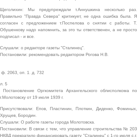
Щеголихин: Мы предупреждали т.Аннушкина несколько раз.
Правильно "Правда Севера" критикует, не одна ошибка была. Я
согласен с предложением т.Поспелова о снятии с работы. Т.
Обушенкову надо напомнить, за это ты ответственен, а не просто
подписал - и все.
Слушали: о редакторе газеты "Сталинец".
Постановили: рекомендовать редактором Рогова Н.В.
ф. 2063, оп. 1. д. 732
л. 5
Постановление Оргкомитета Архангельского облисполкома по
г.Молотовску от 19 июля 1939 г.
Присутствовали: Епов, Пластинин, Плоткин, Диденко, Фоминых,
Хрущев, Бородин.
Слушали: О работе газеты города Молотовска.
Постановили: В связи с тем, что управление строительства № 203
НКВД прекратило финансировать газету "Сталинец" с 1-го июля с.г.