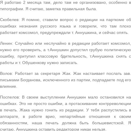
Я работаю 2 месяца там, дело там не организовано, особенно в
типографии. Я считаю, заметка правильная была.
Скобелев: Я помню, ставили вопрос о редакции на парткоме об
ошибках незнания русского языка и говорили, что там плохо
работает комсомол, предупреждали т. Аннушкина, и сейчас опять.
Ленин: Случайно или неслучайно в редакции работает комсомол,
нужно его проверить, а т.Аннушкин допустил грубую политическую
ошибку, притупил классовую бдительность, т.Аннушкина снять с
работы и т. Обушенкову нужно записать.
Волов: Работает за секретаря Жак. Жак настаивает послать зав.
письмами Богданова, исключенного из партии, подпадаете под его
влияние.
Поспелов: В своем выступлении Аннушкин мало остановился на
ошибках. Это не просто ошибки, а протаскивание контрреволюции
в печать. Жака нужно гонить из редакции. У тебя распустились в
аппарате, в работе врио, непартийные отношения к своим
обязанностям, наша печать должна быть большевистской. Я
считаю, Аннушкина оставить редактором никак нельзя.