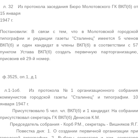
л. 32 Из протокола заседания Бюро Молотовского ГК ВКП(б) от
15 января
1947 г.
Постановили: В связи с тем, что в Молотовской городской
типографии и редакции газеты "Сталинец" имеется 5 членов
ВКП(б) и один кандидат в члены ВКП(б) в соответствии с 57
пунктом Устава ВКП(б) создать первичную парторганизацию,
присвоив ей 29-й номер.
ф.3525, оп.1, д.1
л.1-1об. Из протокола №1 организационного собрания
коммунистов городской газеты "Сталинец" и типографии. 10
января 1947 г.
Присутствовало 5 чел. чл. ВКП(б) и 1 кандидат. На собрании
присутствовал секретарь ГК ВКП(б) Денисов К.М.
Председатель собрания - Корб Р.М., секретарь - Вишняков Я.Г.
Повестка дня: 1. О создании первичной организации при
городской типографии. 2. Выборы секретаря и зам. секретаря