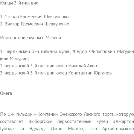
Купцы 3-й гильдии
1. Степан Еремеевич Шевкуненко
2. Виктор Еремеевич Шевкуненко
Иногородние купцы г. Мезени
1. чердынский 3-й гильдии купец Фёдор Филиппович Мигурин
(или Мепурин)
2. чердынский 3-й гильдии купец Николай Алин
3. чердынский 3-й гильдии купец Константин Юрганов
Онега
По 1-й гильдии - Компании Онежского Лесного торга, которую
составляет Выборгский первостатейный купец Эджартон
Губбарт и Эдуард Джон Морган, сын Архангельского