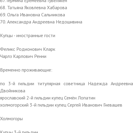
67. Гермина Еремеевна Гувелякен
68. Татьяна Яковлевна Хабарова
69. Ольга Ивановна Сальникова
70. Александра Андреевна Недошивина
Купцы - иностранные гости
Феликс Родионович Кларк
Чарлз Карлович Ренни
Временно проживающие:
по 3-й гильдии титулярная советница Надежда Андреевна
Двойникова
ярославский 2-й гильдии купец Семён Лопатин
холмогорский 3-й гильдии купец Сергей Иванович Гневашев
Холмогоры
Купцы 3-й гильдии