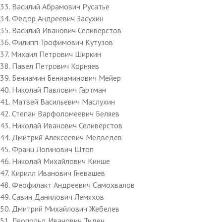
33. Василий Абрамович Русатье
34. Фёдор Андреевич Засухин
35. Василий Иванович Селивёрстов
36. Филипп Трофимович Кутузов
37. Михаил Петрович Ширкин
38. Павел Петрович Корняев
39. Бениамин Бениаминович Мейер
40. Николай Павлович Гартман
41. Матвей Васильевич Маслухин
42. Степан Варфоломеевич Беляев
43. Николай Иванович Селивёрстов
44. Дмитрий Алексеевич Медведев
45. Франц Логинович Штоп
46. Николай Михайлович Кинше
47. Кирилл Иванович Гневашев
48. Феофилакт Андреевич Самохвалов
49. Савин Данилович Лемяхов
50. Дмитрий Михайлович Жебелев
51. Леопольд Иванович Тиден