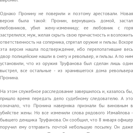
Однако Пронину не поверили и поэтому арестовали. Новая
версия была такой: Пронин, вернувшись домой, застал
любовников, убил жену-изменницу; ее любовник с горя
застрелился; муж, желая скрыть свою причастность и возложить
ответственность на соперника, спрятал оружие и гильзы. Вскоре
эта версия нашла подтверждение, ибо перелопатившие весь
двор полицейские нашли в снегу и револьвер, и гильзы. А по ним
установили, что из оружия Труфанова был сделан лишь один
выстрел, все остальные - из хранившегося дома револьвера
Пронина.
На этом служебное расследование завершилось и, казалось бы,
пришло время передать дело судебному следователю. А это
означало, что Пронина наверняка признали бы виновным в
убийстве жены. Но все изменили слова рядового Измайлова -
бывшего денщика Труфанова. Он сообщил, что 8 января офицер
поручил ему отправить почтой небольшую посылку. Он даже