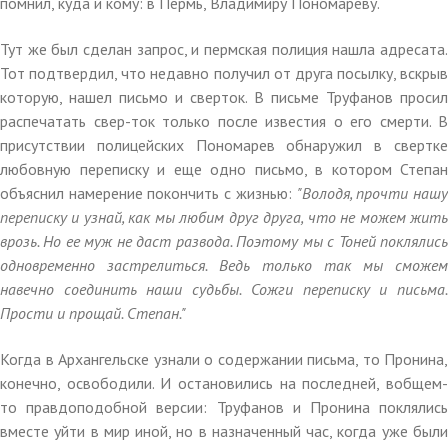
помнил, куда и кому: в Пермь, Владимиру Пономареву.
Тут же был сделан запрос, и пермская полиция нашла адресата.
Тот подтвердил, что недавно получил от друга посылку, вскрыв
которую, нашел письмо и сверток. В письме Труфанов просил
распечатать свер-ток только после известия о его смерти. В
присутствии полицейских Пономарев обнаружил в свертке
любовную переписку и еще одно письмо, в котором Степан
объяснил намерение покончить с жизнью:
"Володя, прочти наш
переписку и узнай, как мы любим друг друга, что не можем жить
врозь. Но ее муж не даст развода. Поэтому мы с Тоней поклялись
одновременно застрелиться. Ведь только так мы сможем
навечно соединить наши судьбы. Сожги переписку и письма.
Прости и прощай. Степан."
Когда в Архангельске узнали о содержании письма, то Пронина,
конечно, освободили. И остановились на последней, вобщем-
то правдоподобной версии: Труфанов и Пронина поклялись
вместе уйти в мир иной, но в назначенный час, когда уже были