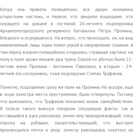
Когда она привела полицейских, все двери оказались
открытыми настежь, и первое, что увидели вошедшие, это
сидящего на диване в гостиной 26-летнего подпоручика
Архангелогородского резервного батальона Петра Пронина,
бледного и осунувшегося. На вопрос, что произошло, он, на вид
невменяемый, лишь едва повел рукой в направлении спальни. А
там перед взором полицейских открылась страшная картина: на
полу в луже крови лежали два трупа. Одной из убитых была 22-
летняя жена Пронина - Антонина Павловна, а вторым - 24-
летний его сослуживец, тоже подпоручик Степан Труфанов.
Понятно, подозрения сразу же пали на Пронина. Но вскоре, еще
в ходе осмотра места преступления, были отвергнуты. Потому
что выяснилось, что Труфанов покончил жизнь самоубийством.
В пользу такого вывода говорили следующие факты: так и
оставшийся в руке револьвер, лично ему принадлежавший; след
пороха на рубашке, свидетельствующий, что выстрел
производился почти в упор; осмотр револьвера, изъятого из