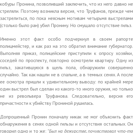
кобуры Пронина, позволивший заключить, что из него давно не
стреляли. Поэтому возникла версия, что Труфанов, прежде чем
застрелиться, по пока неясным мотивам четырьмя выстрелами
(столько было ран) убил Пронину. Но смущало отсутствие гильз.
Именно этот факт особо подчеркнул в своем рапорте
полицмейстер, и как раз на это обратил внимание губернатор.
Выполняя приказ, полицейские приступили к опросу хозяйки,
соседей по проспекту, повторно осмотрели квартиру. Одну из
гильз, закатившуюся в щель пола, обнаружили совершенно
случайно. Так как нашли не в спальне, а в темных сенях. А после
ее осмотра пришли к удивительному выводу: по крайней мере
один выстрел был сделан из какого-то иного оружия, но только
не из револьвера Труфанова. Следовательно, версия его
причастности к убийству Прониной рушилась.
Допрошенный Пронин поначалу никак не мог объяснить факт
обнаружения в сенях одной гильзы и отсутствия остальных. Он
говорил одно и то же:
"Был на дежурстве, почувствовал что-т