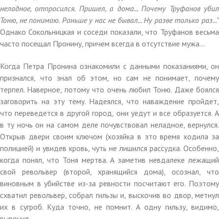
неладное, отпросился. Пришел, а дома... Почему Труфанов убил
Тоню, не понимаю. Раньше у нас не бывал... Ну разве только раз..."
Однако Сокольницкая и соседи показали, что Труфанов весьма
часто посещал Пронину, причем всегда в отсутствие мужа...
Когда Петра Пронина ознакомили с данными показаниями, он
признался, что знал об этом, но сам не понимает, почему
терпел. Наверное, потому что очень любил Тоню. Даже боялся
заговорить на эту тему. Надеялся, что наваждение пройдет,
что переведется в другой город, они уедут и все образуется. А
в ту ночь он на самом деле почувствовал неладное, вернулся.
Открыв двери своим ключом (хозяйка в это время ходила за
полицией) и увидев кровь, чуть не лишился рассудка. Особенно,
когда понял, что Тоня мертва. А заметив невдалеке лежащий
свой револьвер (второй, хранящийся дома), осознал, что
виновным в убийстве из-за ревности посчитают его. Поэтому
схватил револьвер, собрал гильзы и, выскочив во двор, метнул
их в сугроб. Куда точно, не помнит. А одну гильзу, видимо,
выронил.