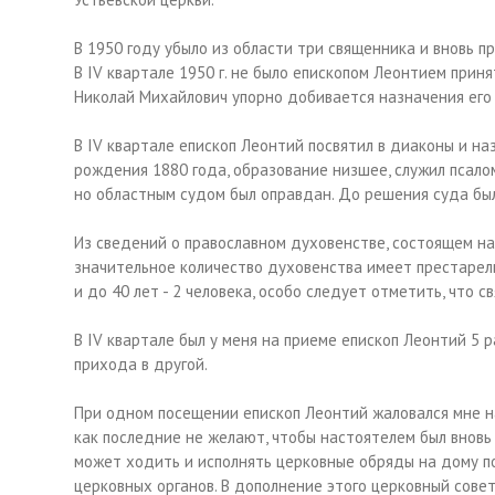
В 1950 году убыло из области три священника и вновь п
В IV квартале 1950 г. не было епископом Леонтием прин
Николай Михайлович упорно добивается назначения его 
В IV квартале епископ Леонтий посвятил в диаконы и на
рождения 1880 года, образование низшее, служил псаломщ
но областным судом был оправдан. До решения суда был
Из сведений о православном духовенстве, состоящем на 
значительное количество духовенства имеет престарелый 
и до 40 лет - 2 человека, особо следует отметить, что 
В IV квартале был у меня на приеме епископ Леонтий 5
прихода в другой.
При одном посещении епископ Леонтий жаловался мне н
как последние не желают, чтобы настоятелем был вновь пр
может ходить и исполнять церковные обряды на дому по 
церковных органов. В дополнение этого церковный сове