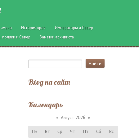
ы
 имена
История края
Императоры и Север
, поляки и Север
Заметки архивиста
Вход на сайт
Календарь
«
Август 2026
»
Пн
Вт
Ср
Чт
Пт
Сб
Вс