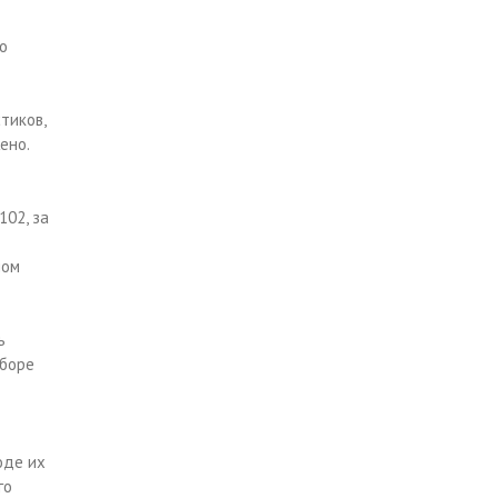
о
тиков,
ено.
102, за
лом
ь
оборе
оде их
го