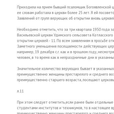
Приходила на прием бывший псаломщик Богоявленской це
ее словам работала в церкви более 25 лет. Я ей посовет
Заявлений от групп верующих об открытии вновь церквей
Необходимо отметить, что за три квартала 1950 года за
Васильевской церкви Удимского сельсовета Котласского 
открытии церквей - 11. По всем заявлениям в просьбе от
Заметного уменьшения посещаемости действующих церкв
например, 19 декабря с.г. как и в прошлом году, несмот
человек, в то время как в непраздничные дни в указанн
Значительное количество верующих бывает в указанных ц
преимущественно женщины престарелого и среднего воз
преимущественно старшего возраста, посещают церковь 
л.11
При этом следует отметить,если ранее были отдельные
студентами институтов и техникумов, то в настоящее вр
преимущественно женщины престарелого и среднего воз