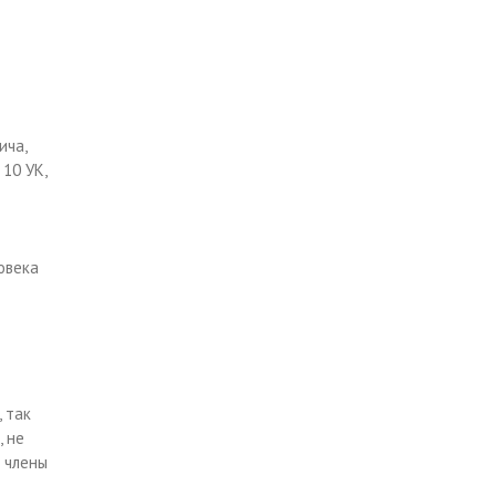
ича,
 10 УК,
ловека
 так
, не
и члены