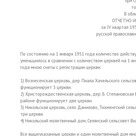
при 
то
В обл
ОТЧЕТНО-
за IV квартал 19
русской православн
По состоянию на 1 января 1951 года количество действ
уменьшилось в сравнении с количеством церквей на 1 ян
года мною сняты с регистрации церкви:
1) Вознесенская церковь, дер. Пиала Хачельского сельс
функционирует 3 церкви.
2) Христорождественская церковь, дер. Б. Степановская
районе функционирует две церкви.
3) Никольская церковь, село Данилово, Тихменгский сел
три церкви.
4) Никольский молитвенный дом, Селянский сельсовет В
Все вышеуказанные церкви и один молитвенный дом мно