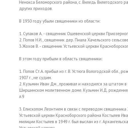
Ненокса Беломорского района, с. Виледь Вилегодского р
других приходов.
В 1950 году убыли священники из области:
1. Супаков А. - священник Ошевенской церкви Приозерно
2. Попов Н.И., священник дер. Пиала Хачельского сельсо
3.Жохов В. - священник Устьевской церкви Красноборск
В этом году прибыли в область священники:
1. Попов Ст.А. прибыл из г. В. Устюга Вологодской обл., 
1907 г., не судим.
2. Кузьмин Иван Дм., проживал и находился за штатом в
Ширшинском молитвенном доме. Кузьмин И.Д. рождения 1
л.9
3. Епископом Леонтием в связи с переводом священника
Устьевской церкви Красноборского района Костылев Ива
милиции Костылев в 1949 г. был выслан из г. Архангельс
Устьевской церкви.