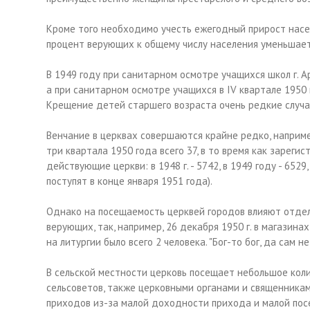
Кроме того необходимо учесть ежегодный прирост насел
процент верующих к общему числу населения уменьшает
В 1949 году при санитарном осмотре учащихся школ г. 
а при санитарном осмотре учащихся в IV квартале 1950 г.
Крещение детей старшего возраста очень редкие случ
Венчание в церквах совершаются крайне редко, например,
три квартала 1950 года всего 37, в то время как зареги
действующие церкви: в 1948 г. - 5742, в 1949 году - 6529,
поступят в конце января 1951 года).
Однако на посещаемость церквей городов влияют отде
верующих, так, например, 26 декабря 1950 г. в магазина
на литургии было всего 2 человека. "Бог-то бог, да сам 
В сельской местности церковь посещает небольшое кол
сельсоветов, также церковными органами и священникам
приходов из-за малой доходности прихода и малой пос