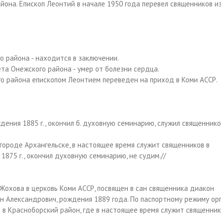
айона. Епископ Леонтий в начале 1950 года перевел священников и
го района - находится в заключении.
вета Онежского района - умер от болезни сердца.
ого района епископом Леонтием переведен на приход в Коми АССР.
рождения 1885 г., окончил б. духовную семинарию, служил священнико
 городе Архангельске, в настоящее время служит священников в
875 г., окончил духовную семинарию, не судим.//
 Жохова в церковь Коми АССР, посвящен в сан священника диакон
н Александрович, рождения 1889 года. По паспортному режиму ор
ка в Красноборский район, где в настоящее время служит священни