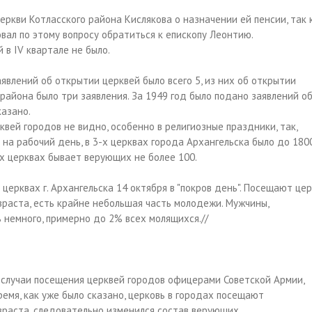
ркви Котласского района Кислякова о назначении ей пенсии, так 
овал по этому вопросу обратиться к епископу Леонтию.
 в IV квартале не было.
явлений об открытии церквей было всего 5, из них об открытии
района было три заявления. За 1949 год было подано заявлений о
казано.
ей городов не видно, особенно в религиозные праздники, так,
ря на рабочий день, в 3-х церквах города Архангельска было до 180
ых церквах бывает верующих не более 100.
ерквах г. Архангельска 14 октября в "покров день". Посещают це
раста, есть крайне небольшая часть молодежи. Мужчины,
немного, примерно до 2% всех молящихся.//
 случаи посещения церквей городов офицерами Советской Армии,
емя, как уже было сказано, церковь в городах посещают
раста, следовательно изменился состав верующих.