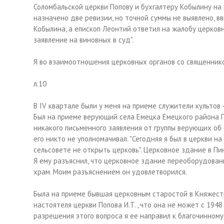
Соломбальской церкви Попову и бухгалтеру Кобылину на 
назначено две ревизии, но точной суммы не выявлено, в
Кобылина, а епископ Леонтий ответил на жалобу церков
заявление на виновных в суд".
Я во взаимоотношения церковных органов со священник
л.10
В IV квартале были у меня на приеме служители культов -
Был на приеме верующий села Емецка Емецкого района П
никакого письменного заявления от группы верующих об о
его никто не уполномачивал. "Сегодняя я был в церкви на Б
сельсовете не открыть церковь". Церковное здание в Пи
Я ему разъяснил, что церковное здание переоборудован
храм. Моим разъяснением он удовлетворился.
Была на приеме бывшая церковным старостой в Княжестр
настоятеля церкви Попова И.Т., что она не может с 194
разрешения этого вопроса я ее направил к благочинному