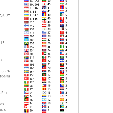
ды. От
15,
не
 время
 время
. Вот
вах
: с.