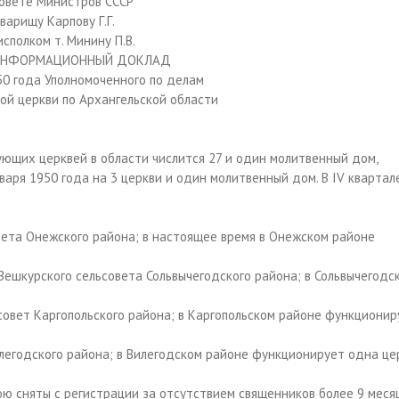
Совете Министров СССР
варищу Карпову Г.Г.
исполком т. Минину П.В.
ИНФОРМАЦИОННЫЙ ДОКЛАД
50 года Уполномоченного по делам
ой церкви по Архангельской области
ующих церквей в области числится 27 и один молитвенный дом,
варя 1950 года на 3 церкви и один молитвенный дом. В IV квартал
овета Онежского района; в настоящее время в Онежском районе
 Вешкурского сельсовета Сольвычегодского района; в Сольвычегодс
ьсовет Каргопольского района; в Каргопольском районе функционир
илегодского района; в Вилегодском районе функционирует одна це
ю сняты с регистрации за отсутствием священников более 9 месяц