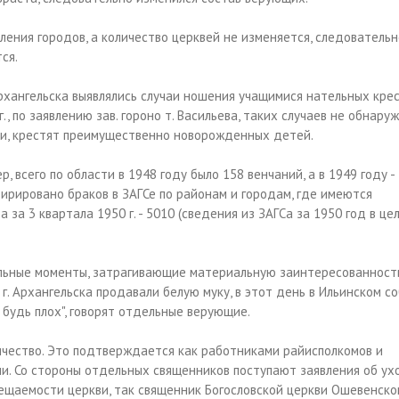
ения городов, а количество церквей не изменяется, следовательн
ся.
Архангельска выявлялись случаи ношения учащимися нательных крес
, по заявлению зав. гороно т. Васильева, таких случаев не обнаруж
аи, крестят преимущественно новорожденных детей.
 всего по области в 1948 году было 158 венчаний, а в 1949 году - 
стирировано браков в ЗАГСе по районам и городам, где имеются
 а за 3 квартала 1950 г. - 5010 (сведения из ЗАГСа за 1950 год в це
льные моменты, затрагивающие материальную заинтересованност
х г. Архангельска продавали белую муку, в этот день в Ильинском с
не будь плох", говорят отдельные верующие.
ичество. Это подтверждается как работниками райисполкомов и
и. Со стороны отдельных священников поступают заявления об ух
ещаемости церкви, так священник Богословской церкви Ошевенско