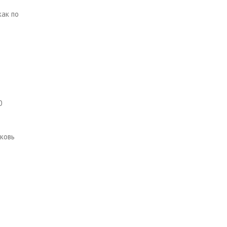
как по
б
0
рковь