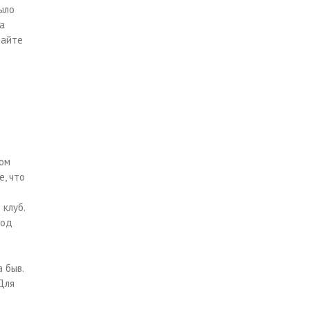
ыло
ра
вайте
том
е, что
 клуб.
под
 быв.
Для