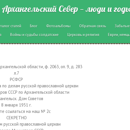
Архангельский Север — люди и год
талог статей
Блог
Фотоальбомы
Обратная связь
Забытые
в
Войны и судьбы солдатские
Церковь и религия
Евреи, немцы
ангельской области, ф. 2063, оп. 9, д. 283
л.7
РСФСР
 по делам русской православной церкви
ров СССР по Архангельской области
хангельск. Дом Советов
8 января 1951 г.
те ссылаться на наш № 2с
СЕКРЕТНО
м русской православной церкви