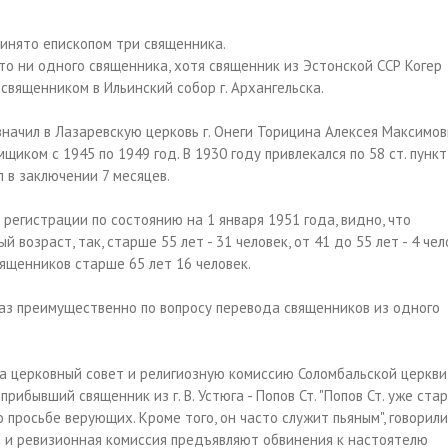
ринято епископом три священника.
ято ни одного священника, хотя священник из Эстонской ССР Когер
священником в Ильинский собор г. Архангельска.
значил в Лазаревскую церковь г. Онеги Торицина Алексея Максимов
иком с 1945 по 1949 год. В 1930 году привлекался по 58 ст. пункт
 в заключении 7 месяцев.
регистрации по состоянию на 1 января 1951 года, видно, что
возраст, так, старше 55 лет - 31 человек, от 41 до 55 лет - 4 че
священников старше 65 лет 16 человек.
 раз преимущественно по вопросу перевода священников из одного
а церковный совет и религиозную комиссию Соломбальской церкви,
ибывший священник из г. В. Устюга - Попов Ст. "Попов Ст. уже стар
просьбе верующих. Кроме того, он часто служит пьяным", говорил
т и ревизионная комиссия предъявляют обвинения к настоятелю