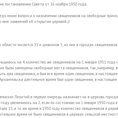
ия постановления Совета от 16 ноября 1950 года.
редо мною вопроса о назначении священников на свободные прихо
 мне заявлений об открытии церквей.//
 области числится 33 и диаконов 3, из них в городах священников 
ньшилось на 4, количество же священников на 1 января 1951 года 
 не были замещены свободные места священников, так, например, в
ыть два священника, а был все время один священник, в настоящее
. Архангельска длительное время был один священник, в настоящее
 епископ Леонтий в первую очередь назначает их в церковь города
году увеличилось на 2, если по состоянию на 1 января 1950 года в
тало 15, в то же время в 1950 году количество священников в церк
ительное время не было священников в церквах сельской местности