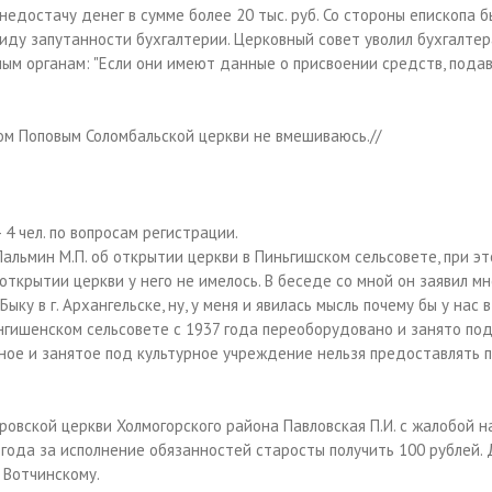
недостачу денег в сумме более 20 тыс. руб. Со стороны епископа б
виду запутанности бухгалтерии. Церковный совет уволил бухгалте
ным органам: "Если они имеют данные о присвоении средств, пода
ом Поповым Соломбальской церкви не вмешиваюсь.//
 4 чел. по вопросам регистрации.
альмин М.П. об открытии церкви в Пиньгишском сельсовете, при э
ткрытии церкви у него не имелось. В беседе со мной он заявил мн
ыку в г. Архангельске, ну, у меня и явилась мысль почему бы у нас в
нгишенском сельсовете с 1937 года переоборудовано и занято под
ное и занятое под культурное учреждение нельзя предоставлять 
овской церкви Холмогорского района Павловская П.И. с жалобой на
8 года за исполнение обязанностей старосты получить 100 рублей. 
 Вотчинскому.