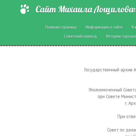
Сайт Михаила Лощилова: 
Главная страница
Информация о сайте
Ка
Советский период
Истории городо
Государственный архив Арх
Уполномоченный Совета
при Совете Минист
г. Ар
При отве
Совет по дела