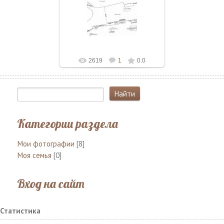
Рассекреченный военно-морской
разведкой США план акватории и
причальных сооружений
Молотовского порта, составлен
не п...
Bannostrov
2619
1
0.0
Категории раздела
Мои фотографии
[8]
Моя семья
[0]
Вход на сайт
Статистика