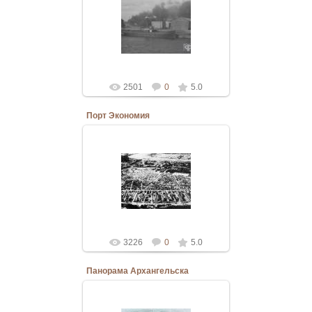
Снятый 3 сентября 1919 года
интервентами, а по данным белой
милиции ими же устроенный
пожар на маймаксанских
лесозаво...
Bannostrov
2501
0
5.0
Порт Экономия
20.03.2011
Рассекреченный военно-морской
разведкой США фотоснимок
порта Экономия и
Маймаксанского рукава Северной
Двины, сделан ...
Bannostrov
3226
0
5.0
Панорама Архангельска
19.03.2011