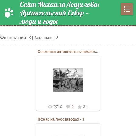
Сайт Михаила Лощилова:
Архангельский Север —
люди и годы
Фотографий:
8
| Альбомов:
2
Союзники-интервенты снимают...
20.03.2011
Архангельск, 25 июня 1919 года,
угол Архиерейской (ныне
Урицкого) улицы и Набережной,
фото с сайта http://pbma...
Bannostrov
2710
0
3.1
Пожар на лесозаводах - 3
20.03.2011