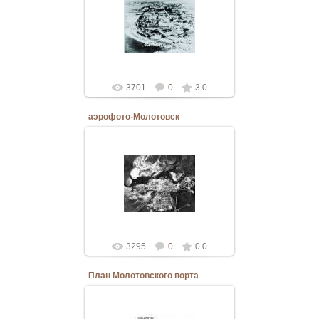
Рассекреченный военно-морской
разведкой США снимок
Архангельска, сопровожден
пояснительными надписями,
фото сделано в...
Bannostrov
3701
0
3.0
аэрофото-Молотовск
19.03.2011
Рассекреченная военно-морской
разведкой США аэрофотосъемка
Молотовска, снимок сделан не
позднее 1943 года.
Bannostrov
3295
0
0.0
План Молотовского порта
19.03.2011